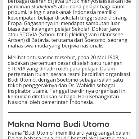
s
berbagai daerah di Jawa untuk menyosialisasikan ide
i
pendirian
Studiefonds
atau dana pelajar bagi kaum
a
pribumi. Ia ingin anak-anak Indonesia memiliki
kesempatan belajar di sekolah tinggi seperti orang
Eropa. Gagasannya ini mendapat sambutan luar
biasa dari kalangan pelajar Sekolah Dokter Jawa
atau STOVIA (School tot Opleiding van Inlandsche
Artsen) di Batavia, terutama dari Soetomo, seorang
mahasiswa muda yang berjiwa nasionalis.
Melihat antusiasme tersebut, pada 20 Mei 1908,
diadakan pertemuan besar di salah satu ruangan
STOVIA yang dihadiri oleh para pelajar. Dalam
pertemuan itulah, secara resmi berdirilah organisasi
Budi Utomo, dengan Soetomo sebagai salah satu
tokoh penggeraknya dan Dr. Wahidin sebagai
inspirator utama. Tanggal berdirinya organisasi ini
kemudian ditetapkan sebagai Hari Kebangkitan
Nasional oleh pemerintah Indonesia.
Makna Nama Budi Utomo
Nama “Budi Utomo” memiliki arti yang sangat dalam.
Dalam bahasa Jawa, “budi” berarti akal, watak, atau