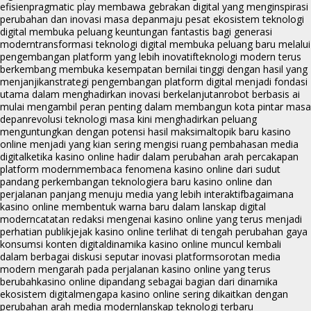
efisien
pragmatic play membawa gebrakan digital yang menginspirasi
perubahan dan inovasi masa depan
maju pesat ekosistem teknologi
digital membuka peluang keuntungan fantastis bagi generasi
modern
transformasi teknologi digital membuka peluang baru melalui
pengembangan platform yang lebih inovatif
teknologi modern terus
berkembang membuka kesempatan bernilai tinggi dengan hasil yang
menjanjikan
strategi pengembangan platform digital menjadi fondasi
utama dalam menghadirkan inovasi berkelanjutan
robot berbasis ai
mulai mengambil peran penting dalam membangun kota pintar masa
depan
revolusi teknologi masa kini menghadirkan peluang
menguntungkan dengan potensi hasil maksimal
topik baru kasino
online menjadi yang kian sering mengisi ruang pembahasan media
digital
ketika kasino online hadir dalam perubahan arah percakapan
platform modern
membaca fenomena kasino online dari sudut
pandang perkembangan teknologi
era baru kasino online dan
perjalanan panjang menuju media yang lebih interaktif
bagaimana
kasino online membentuk warna baru dalam lanskap digital
modern
catatan redaksi mengenai kasino online yang terus menjadi
perhatian publik
jejak kasino online terlihat di tengah perubahan gaya
konsumsi konten digital
dinamika kasino online muncul kembali
dalam berbagai diskusi seputar inovasi platform
sorotan media
modern mengarah pada perjalanan kasino online yang terus
berubah
kasino online dipandang sebagai bagian dari dinamika
ekosistem digital
mengapa kasino online sering dikaitkan dengan
perubahan arah media modern
lanskap teknologi terbaru