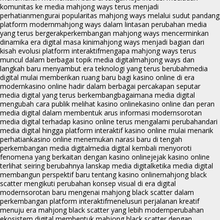
komunitas ke media mahjong ways terus menjadi
perhatian
mengurai popularitas mahjong ways melalui sudut pandang
platform modern
mahjong ways dalam lintasan perubahan media
yang terus bergerak
perkembangan mahjong ways mencerminkan
dinamika era digital masa kini
mahjong ways menjadi bagian dari
kisah evolusi platform interaktif
mengapa mahjong ways terus
muncul dalam berbagai topik media digital
mahjong ways dan
langkah baru menyambut era teknologi yang terus berubah
media
digital mulai memberikan ruang baru bagi kasino online di era
modern
kasino online hadir dalam berbagai percakapan seputar
media digital yang terus berkembang
bagaimana media digital
mengubah cara publik melihat kasino online
kasino online dan peran
media digital dalam membentuk arus informasi modern
sorotan
media digital terhadap kasino online terus mengalami perubahan
dari
media digital hingga platform interaktif kasino online mulai menarik
perhatian
kasino online menemukan narasi baru di tengah
perkembangan media digital
media digital kembali menyoroti
fenomena yang berkaitan dengan kasino online
jejak kasino online
terlihat seiring berubahnya lanskap media digital
ketika media digital
membangun perspektif baru tentang kasino online
mahjong black
scatter mengikuti perubahan konsep visual di era digital
modern
sorotan baru mengenai mahjong black scatter dalam
perkembangan platform interaktif
menelusuri perjalanan kreatif
menuju era mahjong black scatter yang lebih modern
perubahan
ekosistem digital membentuk mahjong black scatter dengan