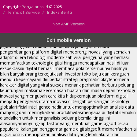
Copyright
Pengajar.co.id
© 2025
Terms of Service
Indeks Berita
Non AMP Version
transformasi digital pragmatic play menjadi inspirasi baru dalam
Exit mobile version
menghadirkan inovasi berkualitas
ai digital menjadi kunci analisis data
pgsoft yang lebih adaptif dan berkinerja tinggi
arah baru
pengembangan platform digital mendorong inovasi yang semakin
adaptif di era teknologi modern
kisah viral pengguna yang berhasil
memanfaatkan teknologi digital hingga mendapatkan hasil di luar
ekspektasi
ai digital berhasil membaca pola tersembunyi hasilnya
bikin banyak orang terkejut
kisah investor toko baju dari keraguan
menuju kepercayaan diri berkat strategi pragmatic play
fenomena
karakter digital yang viral sukses menarik perhatian berburu peluang
keuntungan maksimal
kecerdasan buatan dan masa depan teknologi
inovasi yang mengubah cara kita hidup
kemajuan platform digital
menjadi penggerak utama inovasi di tengah persaingan teknologi
global
artificial intelligence hadir untuk mengoptimalkan analisis data
mahjong dan meningkatkan produktivitas
mengapa ai digital semakin
diandalkan untuk menganalisis peluang bernilai tinggi ini
alasannya
mengungkap faktor yang membuat game pgsoft tetap
populer di kalangan penggemar game digital
pgsoft memanfaatkan ai
digital untuk menciptakan analisis data yang lebih akurat dan