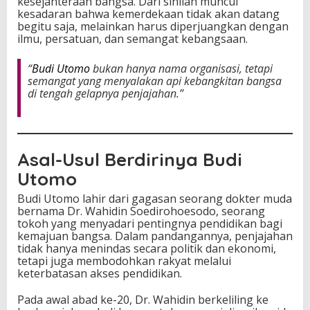
kesejahteraan bangsa. Dari sinilah muncul
g
kesadaran bahwa kemerdekaan tidak akan datang
a
begitu saja, melainkan harus diperjuangkan dengan
k
ilmu, persatuan, dan semangat kebangsaan.
G
e
“
Budi Utomo
bukan hanya nama organisasi, tetapi
r
semangat yang menyalakan api kebangkitan bangsa
a
di tengah gelapnya penjajahan.”
k
a
n
M
o
Asal-Usul Berdirinya Budi
d
e
Utomo
r
Budi Utomo lahir dari gagasan seorang dokter muda
n
bernama Dr. Wahidin Soedirohoesodo, seorang
d
tokoh yang menyadari pentingnya pendidikan bagi
i
kemajuan bangsa. Dalam pandangannya, penjajahan
I
tidak hanya menindas secara politik dan ekonomi,
n
tetapi juga membodohkan rakyat melalui
d
keterbatasan akses pendidikan.
o
n
e
Pada awal abad ke-20, Dr. Wahidin berkeliling ke