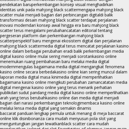
pendekatan baru
perkembangan konsep visual menghadirkan
identitas unik pada mahjong black scatter
mengapa mahjong black
scatter mulai menjadi bagian dari perbincangan digital
di balik
transformasi desain mahjong black scatter terdapat perjalanan
inovasi modern
dari konsep awal hingga era baru mahjong black
scatter terus mengalami perubahan
catatan editorial tentang
pergeseran platform dan perkembangan mahjong black
scatter
perspektif baru mengenai ekosistem digital dan perjalanan
mahjong black scatter
media digital terus mencatat perjalanan kasino
online dalam berbagai perubahan era
di balik perkembangan media
digital kasino online mulai sering menjadi sorotan
kasino online
menemukan ruang pembahasan baru melalui media digital
modern
mengulas bagaimana media digital mengangkat fenomena
kasino online secara berbeda
kasino online kian sering muncul dalam
laporan media digital masa kini
media digital memperlihatkan
bagaimana kasino online mengikuti perubahan zaman
catatan media
digital mengenai kasino online yang terus menarik perhatian
publik
dari sudut pandang media digital kasino online memperlihatkan
arah yang terus berubah
kasino online dan media digital menjadi
bagian dari narasi perkembangan teknologi
membaca kasino online
melalui lensa media digital yang semakin dinamis
baccarat panduan lengkap pemula untuk menang di meja baccarat
online klik disini
bonanza cara mudah menyusun pola slot yang
menguntungkan jangan lewatkan
black scatter cara mudah
mendapatkan jackpot dari slot favorit
gates of olympus jangan main