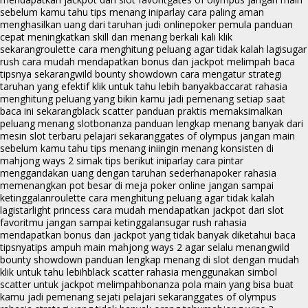
sebelum kamu tahu tips menang ini
parlay cara paling aman
menghasilkan uang dari taruhan judi online
poker pemula panduan
cepat meningkatkan skill dan menang berkali kali klik
sekarang
roulette cara menghitung peluang agar tidak kalah lagi
sugar
rush cara mudah mendapatkan bonus dan jackpot melimpah baca
tipsnya sekarang
wild bounty showdown cara mengatur strategi
taruhan yang efektif klik untuk tahu lebih banyak
baccarat rahasia
menghitung peluang yang bikin kamu jadi pemenang setiap saat
baca ini sekarang
black scatter panduan praktis memaksimalkan
peluang menang slot
bonanza panduan lengkap menang banyak dari
mesin slot terbaru pelajari sekarang
gates of olympus jangan main
sebelum kamu tahu tips menang ini
ingin menang konsisten di
mahjong ways 2 simak tips berikut ini
parlay cara pintar
menggandakan uang dengan taruhan sederhana
poker rahasia
memenangkan pot besar di meja poker online jangan sampai
ketinggalan
roulette cara menghitung peluang agar tidak kalah
lagi
starlight princess cara mudah mendapatkan jackpot dari slot
favoritmu jangan sampai ketinggalan
sugar rush rahasia
mendapatkan bonus dan jackpot yang tidak banyak diketahui baca
tipsnya
tips ampuh main mahjong ways 2 agar selalu menang
wild
bounty showdown panduan lengkap menang di slot dengan mudah
klik untuk tahu lebih
black scatter rahasia menggunakan simbol
scatter untuk jackpot melimpah
bonanza pola main yang bisa buat
kamu jadi pemenang sejati pelajari sekarang
gates of olympus