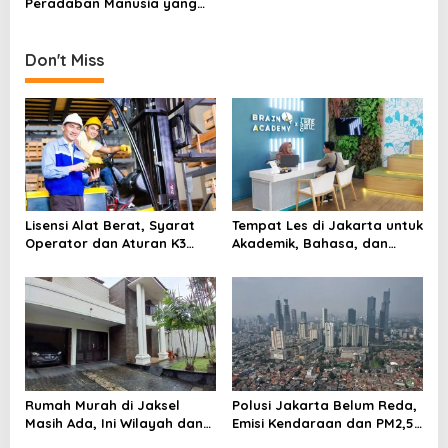
Peradaban Manusia yang
a
Tak Lekang oleh Waktu
t
Don't Miss
i
o
n
Lisensi Alat Berat, Syarat
Tempat Les di Jakarta untuk
Operator dan Aturan K3
Akademik, Bahasa, dan
yang Wajib Dipenuhi
Keterampilan Anak
Rumah Murah di Jaksel
Polusi Jakarta Belum Reda,
Masih Ada, Ini Wilayah dan
Emisi Kendaraan dan PM2,5
Cara Membelinya
Jadi Sorotan