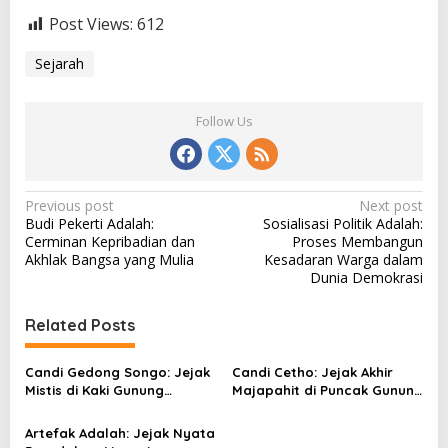
Post Views:
612
Sejarah
Follow Us
P
Previous post
Next post
Budi Pekerti Adalah:
Sosialisasi Politik Adalah:
o
Cerminan Kepribadian dan
Proses Membangun
s
Akhlak Bangsa yang Mulia
Kesadaran Warga dalam
Dunia Demokrasi
t
n
Related Posts
a
v
Candi Gedong Songo: Jejak
Candi Cetho: Jejak Akhir
Mistis di Kaki Gunung
Majapahit di Puncak Gunung
i
Ungaran
Lawu yang Sarat Makna
g
Spiritual
Artefak Adalah: Jejak Nyata