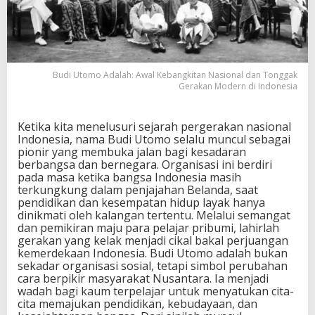
e
b
a
n
g
k
Budi Utomo Adalah: Awal Kebangkitan Nasional dan Tonggak
i
Gerakan Modern di Indonesia
t
a
n
Ketika kita menelusuri sejarah pergerakan nasional
N
Indonesia, nama Budi Utomo selalu muncul sebagai
a
pionir yang membuka jalan bagi kesadaran
s
berbangsa dan bernegara. Organisasi ini berdiri
i
pada masa ketika bangsa Indonesia masih
o
terkungkung dalam penjajahan Belanda, saat
n
pendidikan dan kesempatan hidup layak hanya
a
dinikmati oleh kalangan tertentu. Melalui semangat
l
dan pemikiran maju para pelajar pribumi, lahirlah
d
gerakan yang kelak menjadi cikal bakal perjuangan
a
kemerdekaan Indonesia. Budi Utomo adalah bukan
n
sekadar organisasi sosial, tetapi simbol perubahan
T
cara berpikir masyarakat Nusantara. Ia menjadi
o
wadah bagi kaum terpelajar untuk menyatukan cita-
n
cita memajukan pendidikan, kebudayaan, dan
g