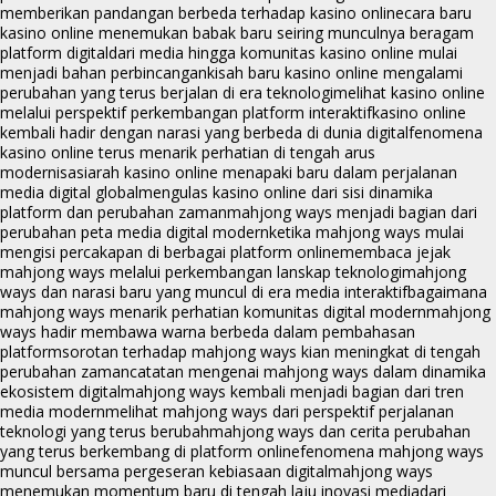
memberikan pandangan berbeda terhadap kasino online
cara baru
kasino online menemukan babak baru seiring munculnya beragam
platform digital
dari media hingga komunitas kasino online mulai
menjadi bahan perbincangan
kisah baru kasino online mengalami
perubahan yang terus berjalan di era teknologi
melihat kasino online
melalui perspektif perkembangan platform interaktif
kasino online
kembali hadir dengan narasi yang berbeda di dunia digital
fenomena
kasino online terus menarik perhatian di tengah arus
modernisasi
arah kasino online menapaki baru dalam perjalanan
media digital global
mengulas kasino online dari sisi dinamika
platform dan perubahan zaman
mahjong ways menjadi bagian dari
perubahan peta media digital modern
ketika mahjong ways mulai
mengisi percakapan di berbagai platform online
membaca jejak
mahjong ways melalui perkembangan lanskap teknologi
mahjong
ways dan narasi baru yang muncul di era media interaktif
bagaimana
mahjong ways menarik perhatian komunitas digital modern
mahjong
ways hadir membawa warna berbeda dalam pembahasan
platform
sorotan terhadap mahjong ways kian meningkat di tengah
perubahan zaman
catatan mengenai mahjong ways dalam dinamika
ekosistem digital
mahjong ways kembali menjadi bagian dari tren
media modern
melihat mahjong ways dari perspektif perjalanan
teknologi yang terus berubah
mahjong ways dan cerita perubahan
yang terus berkembang di platform online
fenomena mahjong ways
muncul bersama pergeseran kebiasaan digital
mahjong ways
menemukan momentum baru di tengah laju inovasi media
dari