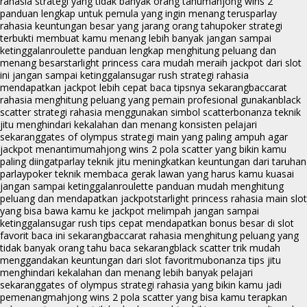
rahasia strategi yang tidak banyak orang tahu
mahjong wins 2
panduan lengkap untuk pemula yang ingin menang terus
parlay
rahasia keuntungan besar yang jarang orang tahu
poker strategi
terbukti membuat kamu menang lebih banyak jangan sampai
ketinggalan
roulette panduan lengkap menghitung peluang dan
menang besar
starlight princess cara mudah meraih jackpot dari slot
ini jangan sampai ketinggalan
sugar rush strategi rahasia
mendapatkan jackpot lebih cepat baca tipsnya sekarang
baccarat
rahasia menghitung peluang yang pemain profesional gunakan
black
scatter strategi rahasia menggunakan simbol scatter
bonanza teknik
jitu menghindari kekalahan dan menang konsisten pelajari
sekarang
gates of olympus strategi main yang paling ampuh agar
jackpot menantimu
mahjong wins 2 pola scatter yang bikin kamu
paling diingat
parlay teknik jitu meningkatkan keuntungan dari taruhan
parlay
poker teknik membaca gerak lawan yang harus kamu kuasai
jangan sampai ketinggalan
roulette panduan mudah menghitung
peluang dan mendapatkan jackpot
starlight princess rahasia main slot
yang bisa bawa kamu ke jackpot melimpah jangan sampai
ketinggalan
sugar rush tips cepat mendapatkan bonus besar di slot
favorit baca ini sekarang
baccarat rahasia menghitung peluang yang
tidak banyak orang tahu baca sekarang
black scatter trik mudah
menggandakan keuntungan dari slot favoritmu
bonanza tips jitu
menghindari kekalahan dan menang lebih banyak pelajari
sekarang
gates of olympus strategi rahasia yang bikin kamu jadi
pemenang
mahjong wins 2 pola scatter yang bisa kamu terapkan