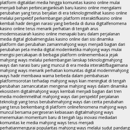
platform digital
dari media hingga komunitas kasino online mulai
menjadi bahan perbincangan
kisah baru kasino online mengalami
perubahan yang terus berjalan di era teknologi
melihat kasino online
melalui perspektif perkembangan platform interaktif
kasino online
kembali hadir dengan narasi yang berbeda di dunia digital
fenomena
kasino online terus menarik perhatian di tengah arus
modernisasi
arah kasino online menapaki baru dalam perjalanan
media digital global
mengulas kasino online dari sisi dinamika
platform dan perubahan zaman
mahjong ways menjadi bagian dari
perubahan peta media digital modern
ketika mahjong ways mulai
mengisi percakapan di berbagai platform online
membaca jejak
mahjong ways melalui perkembangan lanskap teknologi
mahjong
ways dan narasi baru yang muncul di era media interaktif
bagaimana
mahjong ways menarik perhatian komunitas digital modern
mahjong
ways hadir membawa warna berbeda dalam pembahasan
platform
sorotan terhadap mahjong ways kian meningkat di tengah
perubahan zaman
catatan mengenai mahjong ways dalam dinamika
ekosistem digital
mahjong ways kembali menjadi bagian dari tren
media modern
melihat mahjong ways dari perspektif perjalanan
teknologi yang terus berubah
mahjong ways dan cerita perubahan
yang terus berkembang di platform online
fenomena mahjong ways
muncul bersama pergeseran kebiasaan digital
mahjong ways
menemukan momentum baru di tengah laju inovasi media
dari
komunitas ke media mahjong ways terus menjadi
perhatian
mengurai popularitas mahjong ways melalui sudut pandang