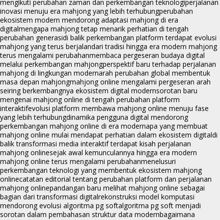
mengikuti perubahan zaman dan perkembangan teknologi
perjalanan
inovasi menuju era mahjong yang lebih terhubung
perubahan
ekosistem modern mendorong adaptasi mahjong di era
digital
mengapa mahjong tetap menarik perhatian di tengah
perubahan generasi
di balik perkembangan platform terdapat evolusi
mahjong yang terus berjalan
dari tradisi hingga era modern mahjong
terus mengalami perubahan
membaca pergeseran budaya digital
melalui perkembangan mahjong
perspektif baru terhadap perjalanan
mahjong di lingkungan modern
arah perubahan global membentuk
masa depan mahjong
mahjong online mengalami pergeseran arah
seiring berkembangnya ekosistem digital modern
sorotan baru
mengenai mahjong online di tengah perubahan platform
interaktif
evolusi platform membawa mahjong online menuju fase
yang lebih terhubung
dinamika pengguna digital mendorong
perkembangan mahjong online di era modern
apa yang membuat
mahjong online mulai mendapat perhatian dalam ekosistem digital
di
balik transformasi media interaktif terdapat kisah perjalanan
mahjong online
sejak awal kemunculannya hingga era modern
mahjong online terus mengalami perubahan
menelusuri
perkembangan teknologi yang membentuk ekosistem mahjong
online
catatan editorial tentang perubahan platform dan perjalanan
mahjong online
pandangan baru melihat mahjong online sebagai
bagian dari transformasi digital
rekonstruksi model komputasi
mendorong evolusi algoritma pg soft
algoritma pg soft menjadi
sorotan dalam pembahasan struktur data modern
bagaimana