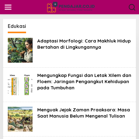
S
k
i
p
t
Edukasi
o
c
Adaptasi Morfologi: Cara Makhluk Hidup
o
n
Bertahan di Lingkungannya
t
e
n
t
Mengungkap Fungsi dan Letak Xilem dan
Floem: Jaringan Pengangkut Kehidupan
pada Tumbuhan
Menguak Jejak Zaman Praaksara: Masa
Saat Manusia Belum Mengenal Tulisan