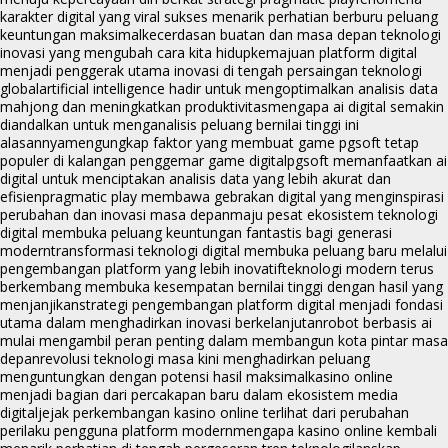
karakter digital yang viral sukses menarik perhatian berburu peluang
keuntungan maksimal
kecerdasan buatan dan masa depan teknologi
inovasi yang mengubah cara kita hidup
kemajuan platform digital
menjadi penggerak utama inovasi di tengah persaingan teknologi
global
artificial intelligence hadir untuk mengoptimalkan analisis data
mahjong dan meningkatkan produktivitas
mengapa ai digital semakin
diandalkan untuk menganalisis peluang bernilai tinggi ini
alasannya
mengungkap faktor yang membuat game pgsoft tetap
populer di kalangan penggemar game digital
pgsoft memanfaatkan ai
digital untuk menciptakan analisis data yang lebih akurat dan
efisien
pragmatic play membawa gebrakan digital yang menginspirasi
perubahan dan inovasi masa depan
maju pesat ekosistem teknologi
digital membuka peluang keuntungan fantastis bagi generasi
modern
transformasi teknologi digital membuka peluang baru melalui
pengembangan platform yang lebih inovatif
teknologi modern terus
berkembang membuka kesempatan bernilai tinggi dengan hasil yang
menjanjikan
strategi pengembangan platform digital menjadi fondasi
utama dalam menghadirkan inovasi berkelanjutan
robot berbasis ai
mulai mengambil peran penting dalam membangun kota pintar masa
depan
revolusi teknologi masa kini menghadirkan peluang
menguntungkan dengan potensi hasil maksimal
kasino online
menjadi bagian dari percakapan baru dalam ekosistem media
digital
jejak perkembangan kasino online terlihat dari perubahan
perilaku pengguna platform modern
mengapa kasino online kembali