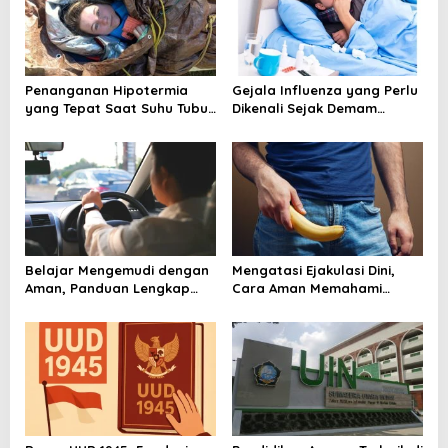
Penanganan Hipotermia
Gejala Influenza yang Perlu
yang Tepat Saat Suhu Tubuh
Dikenali Sejak Demam
Turun Secara Berbahaya
Mendadak Muncul
Belajar Mengemudi dengan
Mengatasi Ejakulasi Dini,
Aman, Panduan Lengkap
Cara Aman Memahami
agar Lebih Percaya Diri di
Penyebab dan Langkah
Jalan
Penanganannya