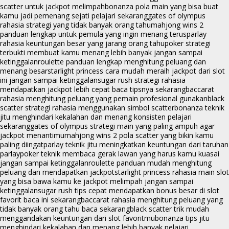
scatter untuk jackpot melimpah
bonanza pola main yang bisa buat
kamu jadi pemenang sejati pelajari sekarang
gates of olympus
rahasia strategi yang tidak banyak orang tahu
mahjong wins 2
panduan lengkap untuk pemula yang ingin menang terus
parlay
rahasia keuntungan besar yang jarang orang tahu
poker strategi
terbukti membuat kamu menang lebih banyak jangan sampai
ketinggalan
roulette panduan lengkap menghitung peluang dan
menang besar
starlight princess cara mudah meraih jackpot dari slot
ini jangan sampai ketinggalan
sugar rush strategi rahasia
mendapatkan jackpot lebih cepat baca tipsnya sekarang
baccarat
rahasia menghitung peluang yang pemain profesional gunakan
black
scatter strategi rahasia menggunakan simbol scatter
bonanza teknik
jitu menghindari kekalahan dan menang konsisten pelajari
sekarang
gates of olympus strategi main yang paling ampuh agar
jackpot menantimu
mahjong wins 2 pola scatter yang bikin kamu
paling diingat
parlay teknik jitu meningkatkan keuntungan dari taruhan
parlay
poker teknik membaca gerak lawan yang harus kamu kuasai
jangan sampai ketinggalan
roulette panduan mudah menghitung
peluang dan mendapatkan jackpot
starlight princess rahasia main slot
yang bisa bawa kamu ke jackpot melimpah jangan sampai
ketinggalan
sugar rush tips cepat mendapatkan bonus besar di slot
favorit baca ini sekarang
baccarat rahasia menghitung peluang yang
tidak banyak orang tahu baca sekarang
black scatter trik mudah
menggandakan keuntungan dari slot favoritmu
bonanza tips jitu
menghindari kekalahan dan menang lebih banyak pelajari