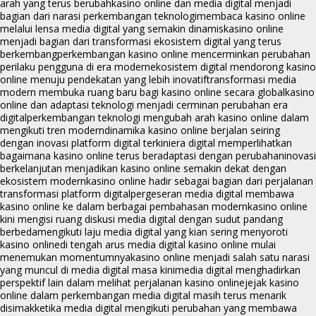
arah yang terus berubah
kasino online dan media digital menjadi
bagian dari narasi perkembangan teknologi
membaca kasino online
melalui lensa media digital yang semakin dinamis
kasino online
menjadi bagian dari transformasi ekosistem digital yang terus
berkembang
perkembangan kasino online mencerminkan perubahan
perilaku pengguna di era modern
ekosistem digital mendorong kasino
online menuju pendekatan yang lebih inovatif
transformasi media
modern membuka ruang baru bagi kasino online secara global
kasino
online dan adaptasi teknologi menjadi cerminan perubahan era
digital
perkembangan teknologi mengubah arah kasino online dalam
mengikuti tren modern
dinamika kasino online berjalan seiring
dengan inovasi platform digital terkini
era digital memperlihatkan
bagaimana kasino online terus beradaptasi dengan perubahan
inovasi
berkelanjutan menjadikan kasino online semakin dekat dengan
ekosistem modern
kasino online hadir sebagai bagian dari perjalanan
transformasi platform digital
pergeseran media digital membawa
kasino online ke dalam berbagai pembahasan modern
kasino online
kini mengisi ruang diskusi media digital dengan sudut pandang
berbeda
mengikuti laju media digital yang kian sering menyoroti
kasino online
di tengah arus media digital kasino online mulai
menemukan momentumnya
kasino online menjadi salah satu narasi
yang muncul di media digital masa kini
media digital menghadirkan
perspektif lain dalam melihat perjalanan kasino online
jejak kasino
online dalam perkembangan media digital masih terus menarik
disimak
ketika media digital mengikuti perubahan yang membawa