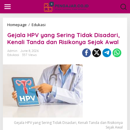
S
k
i
p
t
G
Homepage
/
Edukasi
o
e
c
Gejala HPV yang Sering Tidak Disadari,
j
o
a
Kenali Tanda dan Risikonya Sejak Awal
n
l
t
a
Admin
June 8, 2026
e
Edukasi
357 Views
H
n
P
t
V
y
a
n
g
S
e
r
i
n
g
Gejala HPV yang Sering Tidak Disadari, Kenali Tanda dan Risikonya
T
Sejak Awal
i