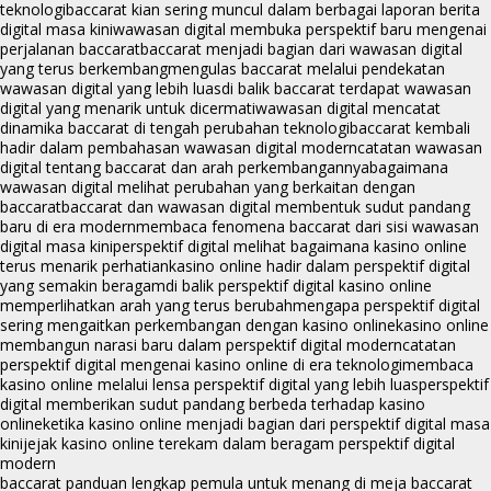
teknologi
baccarat kian sering muncul dalam berbagai laporan berita
digital masa kini
wawasan digital membuka perspektif baru mengenai
perjalanan baccarat
baccarat menjadi bagian dari wawasan digital
yang terus berkembang
mengulas baccarat melalui pendekatan
wawasan digital yang lebih luas
di balik baccarat terdapat wawasan
digital yang menarik untuk dicermati
wawasan digital mencatat
dinamika baccarat di tengah perubahan teknologi
baccarat kembali
hadir dalam pembahasan wawasan digital modern
catatan wawasan
digital tentang baccarat dan arah perkembangannya
bagaimana
wawasan digital melihat perubahan yang berkaitan dengan
baccarat
baccarat dan wawasan digital membentuk sudut pandang
baru di era modern
membaca fenomena baccarat dari sisi wawasan
digital masa kini
perspektif digital melihat bagaimana kasino online
terus menarik perhatian
kasino online hadir dalam perspektif digital
yang semakin beragam
di balik perspektif digital kasino online
memperlihatkan arah yang terus berubah
mengapa perspektif digital
sering mengaitkan perkembangan dengan kasino online
kasino online
membangun narasi baru dalam perspektif digital modern
catatan
perspektif digital mengenai kasino online di era teknologi
membaca
kasino online melalui lensa perspektif digital yang lebih luas
perspektif
digital memberikan sudut pandang berbeda terhadap kasino
online
ketika kasino online menjadi bagian dari perspektif digital masa
kini
jejak kasino online terekam dalam beragam perspektif digital
modern
baccarat panduan lengkap pemula untuk menang di meja baccarat