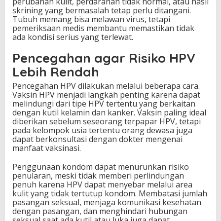
perubahan kulit, perdarahan tidak normal, atau hasil
skrining yang bermasalah tetap perlu ditangani.
Tubuh memang bisa melawan virus, tetapi
pemeriksaan medis membantu memastikan tidak
ada kondisi serius yang terlewat.
Pencegahan agar Risiko HPV
Lebih Rendah
Pencegahan HPV dilakukan melalui beberapa cara.
Vaksin HPV menjadi langkah penting karena dapat
melindungi dari tipe HPV tertentu yang berkaitan
dengan kutil kelamin dan kanker. Vaksin paling ideal
diberikan sebelum seseorang terpapar HPV, tetapi
pada kelompok usia tertentu orang dewasa juga
dapat berkonsultasi dengan dokter mengenai
manfaat vaksinasi.
Penggunaan kondom dapat menurunkan risiko
penularan, meski tidak memberi perlindungan
penuh karena HPV dapat menyebar melalui area
kulit yang tidak tertutup kondom. Membatasi jumlah
pasangan seksual, menjaga komunikasi kesehatan
dengan pasangan, dan menghindari hubungan
seksual saat ada kutil atau luka juga dapat