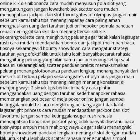
online klik disini
bonanza cara mudah menyusun pola slot yang
menguntungkan jangan lewatkan
black scatter cara mudah
mendapatkan jackpot dari slot favorit
gates of olympus jangan main
sebelum kamu tahu tips menang ini
parlay cara paling aman
menghasilkan uang dari taruhan judi online
poker pemula panduan
cepat meningkatkan skill dan menang berkali kali klik
sekarang
roulette cara menghitung peluang agar tidak kalah lagi
sugar
rush cara mudah mendapatkan bonus dan jackpot melimpah baca
tipsnya sekarang
wild bounty showdown cara mengatur strategi
taruhan yang efektif klik untuk tahu lebih banyak
baccarat rahasia
menghitung peluang yang bikin kamu jadi pemenang setiap saat
baca ini sekarang
black scatter panduan praktis memaksimalkan
peluang menang slot
bonanza panduan lengkap menang banyak dari
mesin slot terbaru pelajari sekarang
gates of olympus jangan main
sebelum kamu tahu tips menang ini
ingin menang konsisten di
mahjong ways 2 simak tips berikut ini
parlay cara pintar
menggandakan uang dengan taruhan sederhana
poker rahasia
memenangkan pot besar di meja poker online jangan sampai
ketinggalan
roulette cara menghitung peluang agar tidak kalah
lagi
starlight princess cara mudah mendapatkan jackpot dari slot
favoritmu jangan sampai ketinggalan
sugar rush rahasia
mendapatkan bonus dan jackpot yang tidak banyak diketahui baca
tipsnya
tips ampuh main mahjong ways 2 agar selalu menang
wild
bounty showdown panduan lengkap menang di slot dengan mudah
klik untuk tahu lebih
black scatter rahasia menggunakan simbol