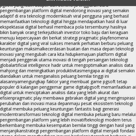
pgsoft yang lebih adaptif dan berkinerja tinggi
arah baru
pengembangan platform digital mendorong inovasi yang semakin
adaptif di era teknologi modern
kisah viral pengguna yang berhasil
memanfaatkan teknologi digital hingga mendapatkan hasil di luar
ekspektasi
ai digital berhasil membaca pola tersembunyi hasilnya
bikin banyak orang terkejut
kisah investor toko baju dari keraguan
menuju kepercayaan diri berkat strategi pragmatic play
fenomena
karakter digital yang viral sukses menarik perhatian berburu peluang
keuntungan maksimal
kecerdasan buatan dan masa depan teknologi
inovasi yang mengubah cara kita hidup
kemajuan platform digital
menjadi penggerak utama inovasi di tengah persaingan teknologi
global
artificial intelligence hadir untuk mengoptimalkan analisis data
mahjong dan meningkatkan produktivitas
mengapa ai digital semakin
diandalkan untuk menganalisis peluang bernilai tinggi ini
alasannya
mengungkap faktor yang membuat game pgsoft tetap
populer di kalangan penggemar game digital
pgsoft memanfaatkan ai
digital untuk menciptakan analisis data yang lebih akurat dan
efisien
pragmatic play membawa gebrakan digital yang menginspirasi
perubahan dan inovasi masa depan
maju pesat ekosistem teknologi
digital membuka peluang keuntungan fantastis bagi generasi
modern
transformasi teknologi digital membuka peluang baru melalui
pengembangan platform yang lebih inovatif
teknologi modern terus
berkembang membuka kesempatan bernilai tinggi dengan hasil yang
menjanjikan
strategi pengembangan platform digital menjadi fondasi