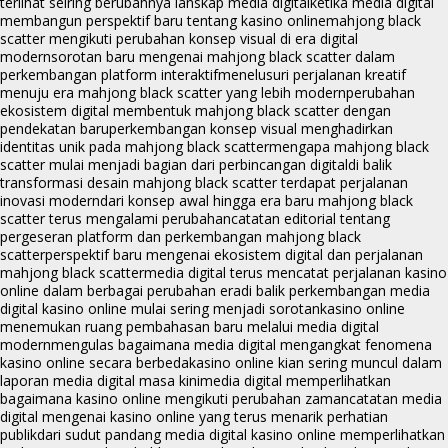
terlihat seiring berubahnya lanskap media digital
ketika media digital
membangun perspektif baru tentang kasino online
mahjong black
scatter mengikuti perubahan konsep visual di era digital
modern
sorotan baru mengenai mahjong black scatter dalam
perkembangan platform interaktif
menelusuri perjalanan kreatif
menuju era mahjong black scatter yang lebih modern
perubahan
ekosistem digital membentuk mahjong black scatter dengan
pendekatan baru
perkembangan konsep visual menghadirkan
identitas unik pada mahjong black scatter
mengapa mahjong black
scatter mulai menjadi bagian dari perbincangan digital
di balik
transformasi desain mahjong black scatter terdapat perjalanan
inovasi modern
dari konsep awal hingga era baru mahjong black
scatter terus mengalami perubahan
catatan editorial tentang
pergeseran platform dan perkembangan mahjong black
scatter
perspektif baru mengenai ekosistem digital dan perjalanan
mahjong black scatter
media digital terus mencatat perjalanan kasino
online dalam berbagai perubahan era
di balik perkembangan media
digital kasino online mulai sering menjadi sorotan
kasino online
menemukan ruang pembahasan baru melalui media digital
modern
mengulas bagaimana media digital mengangkat fenomena
kasino online secara berbeda
kasino online kian sering muncul dalam
laporan media digital masa kini
media digital memperlihatkan
bagaimana kasino online mengikuti perubahan zaman
catatan media
digital mengenai kasino online yang terus menarik perhatian
publik
dari sudut pandang media digital kasino online memperlihatkan