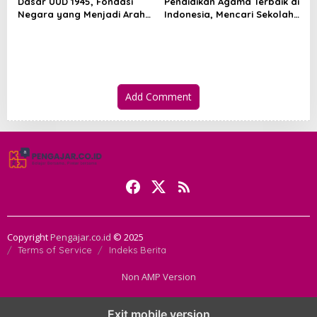
Dasar UUD 1945, Fondasi
Pendidikan Agama Terbaik di
Negara yang Menjadi Arah
Indonesia, Mencari Sekolah
Hidup Berbangsa
Iman yang Membentuk
Akhlak
Add Comment
Copyright
Pengajar.co.id
© 2025
Terms of Service
Indeks Berita
Non AMP Version
transformasi digital pragmatic play menjadi inspirasi baru dalam
Exit mobile version
menghadirkan inovasi berkualitas
ai digital menjadi kunci analisis data