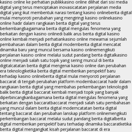
kasino online ke perhatian publik
kasino online dilihat dari sisi media
digital yang terus menciptakan inovasi
catatan perjalanan media
digital yang ikut membentuk narasi tentang kasino online
berita digital
mulai menyoroti perubahan yang mengiringi kasino online
kasino
online hadir dalam rangkaian berita digital yang terus
berkembang
bagaimana berita digital mengulas fenomena yang
berkaitan dengan kasino online
di balik arus berita digital kasino
online kembali menjadi perhatian
kasino online mewarnai sejumlah
pembahasan dalam berita digital modern
berita digital mencatat
dinamika baru yang muncul bersama kasino online
mengikuti
perjalanan kasino online melalui sudut pandang berita digital
kasino
online menjadi salah satu topik yang sering muncul di berita
digital
catatan berita digital mengenai kasino online dan perubahan
era teknologi
ketika berita digital memberikan perspektif baru
terhadap kasino online
berita digital mulai menyoroti perjalanan
baccarat di tengah perubahan platform modern
baccarat hadir dalam
rangkaian berita digital yang membahas perkembangan teknologi
di
balik berita digital baccarat kembali menjadi topik yang banyak
diperbincangkan
bagaimana berita digital mengulas fenomena yang
berkaitan dengan baccarat
baccarat menjadi salah satu pembahasan
yang muncul dalam berita digital modern
catatan berita digital
tentang baccarat dan perubahan lanskap platform online
mengikuti
perkembangan baccarat melalui sudut pandang berita digital
berita
digital memberikan perspektif baru terhadap dinamika baccarat
ketika
berita digital mengangkat kisah perjalanan baccarat di era