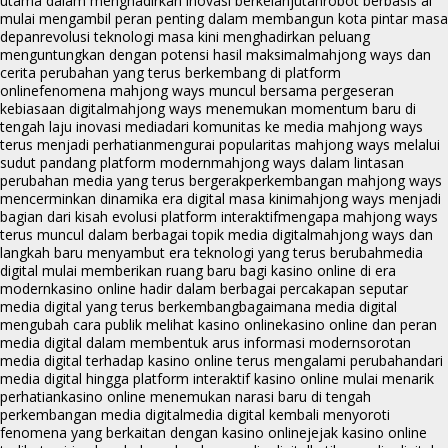
utama dalam menghadirkan inovasi berkelanjutan
robot berbasis ai
mulai mengambil peran penting dalam membangun kota pintar masa
depan
revolusi teknologi masa kini menghadirkan peluang
menguntungkan dengan potensi hasil maksimal
mahjong ways dan
cerita perubahan yang terus berkembang di platform
online
fenomena mahjong ways muncul bersama pergeseran
kebiasaan digital
mahjong ways menemukan momentum baru di
tengah laju inovasi media
dari komunitas ke media mahjong ways
terus menjadi perhatian
mengurai popularitas mahjong ways melalui
sudut pandang platform modern
mahjong ways dalam lintasan
perubahan media yang terus bergerak
perkembangan mahjong ways
mencerminkan dinamika era digital masa kini
mahjong ways menjadi
bagian dari kisah evolusi platform interaktif
mengapa mahjong ways
terus muncul dalam berbagai topik media digital
mahjong ways dan
langkah baru menyambut era teknologi yang terus berubah
media
digital mulai memberikan ruang baru bagi kasino online di era
modern
kasino online hadir dalam berbagai percakapan seputar
media digital yang terus berkembang
bagaimana media digital
mengubah cara publik melihat kasino online
kasino online dan peran
media digital dalam membentuk arus informasi modern
sorotan
media digital terhadap kasino online terus mengalami perubahan
dari
media digital hingga platform interaktif kasino online mulai menarik
perhatian
kasino online menemukan narasi baru di tengah
perkembangan media digital
media digital kembali menyoroti
fenomena yang berkaitan dengan kasino online
jejak kasino online