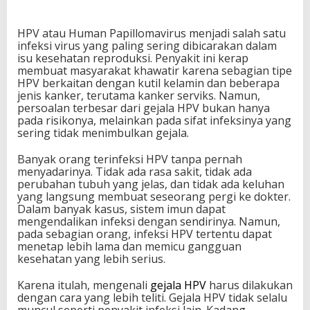
d
a
HPV atau Human Papillomavirus menjadi salah satu
k
infeksi virus yang paling sering dibicarakan dalam
D
isu kesehatan reproduksi. Penyakit ini kerap
i
membuat masyarakat khawatir karena sebagian tipe
s
HPV berkaitan dengan kutil kelamin dan beberapa
a
jenis kanker, terutama kanker serviks. Namun,
d
persoalan terbesar dari gejala HPV bukan hanya
a
pada risikonya, melainkan pada sifat infeksinya yang
r
sering tidak menimbulkan gejala.
i
,
Banyak orang terinfeksi HPV tanpa pernah
K
menyadarinya. Tidak ada rasa sakit, tidak ada
e
perubahan tubuh yang jelas, dan tidak ada keluhan
n
yang langsung membuat seseorang pergi ke dokter.
a
Dalam banyak kasus, sistem imun dapat
l
mengendalikan infeksi dengan sendirinya. Namun,
i
pada sebagian orang, infeksi HPV tertentu dapat
T
menetap lebih lama dan memicu gangguan
a
kesehatan yang lebih serius.
n
d
Karena itulah, mengenali
a
gejala HPV
harus dilakukan
dengan cara yang lebih teliti. Gejala HPV tidak selalu
d
a