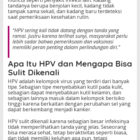
muncul seperti penyakit infeksi lain. Kadang
tandanya berupa benjolan kecil, kadang tidak
n
tampak sama sekali, dan kadang baru terdeteksi
R
saat pemeriksaan kesehatan rutin.
i
s
i
“HPV sering kali tidak datang dengan tanda yang
k
ramai. Justru karena terlihat sunyi, masyarakat perlu
o
lebih sadar bahwa pemeriksaan dan vaksinasi
n
memiliki peran penting dalam perlindungan diri.”
y
a
Apa Itu HPV dan Mengapa Bisa
S
e
Sulit Dikenali
j
a
HPV adalah kelompok virus yang terdiri dari banyak
k
tipe. Sebagian tipe menyebabkan kutil pada kulit,
A
sebagian dapat menyebabkan kutil kelamin, dan
w
sebagian lainnya masuk dalam kelompok berisiko
a
tinggi karena berkaitan dengan perubahan sel yang
l
dapat berkembang menjadi kanker.
HPV sulit dikenali karena sebagian besar infeksinya
tidak memperlihatkan tanda yang jelas. Seseorang
bisa merasa sehat, tetap beraktivitas seperti biasa,
dan tidak memiliki keluhan apa pun, tetapi