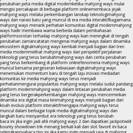
perubahan peta media digital modern
ketika mahjong ways mulai
mengisi percakapan di berbagai platform online
membaca jejak
mahjong ways melalui perkembangan lanskap teknologi
mahjong
ways dan narasi baru yang muncul di era media interaktif
bagaimana
mahjong ways menarik perhatian komunitas digital modern
mahjong
ways hadir membawa warna berbeda dalam pembahasan
platform
sorotan terhadap mahjong ways kian meningkat di tengah
perubahan zaman
catatan mengenai mahjong ways dalam dinamika
ekosistem digital
mahjong ways kembali menjadi bagian dari tren
media modern
melihat mahjong ways dari perspektif perjalanan
teknologi yang terus berubah
mahjong ways dan cerita perubahan
yang terus berkembang di platform online
fenomena mahjong ways
muncul bersama pergeseran kebiasaan digital
mahjong ways
menemukan momentum baru di tengah laju inovasi media
dari
komunitas ke media mahjong ways terus menjadi
perhatian
mengurai popularitas mahjong ways melalui sudut pandang
platform modern
mahjong ways dalam lintasan perubahan media
yang terus bergerak
perkembangan mahjong ways mencerminkan
dinamika era digital masa kini
mahjong ways menjadi bagian dari
kisah evolusi platform interaktif
mengapa mahjong ways terus
muncul dalam berbagai topik media digital
mahjong ways dan
langkah baru menyambut era teknologi yang terus berubah
baca ini jika ingin jadi ahli mahjong ways 2 dan dapatkan jackpot
wild
bounty showdown trik menang berkali kali dari slot favorit ini baca
selengkapnya
baca tips ini jika kamu ingin menjadi raja di mahjong