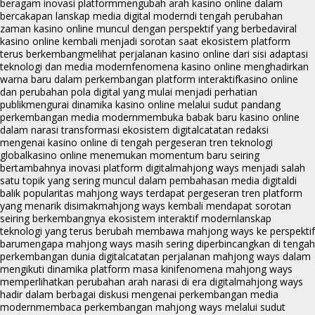
beragam inovasi platform
mengubah arah kasino online dalam
bercakapan lanskap media digital modern
di tengah perubahan
zaman kasino online muncul dengan perspektif yang berbeda
viral
kasino online kembali menjadi sorotan saat ekosistem platform
terus berkembang
melihat perjalanan kasino online dari sisi adaptasi
teknologi dan media modern
fenomena kasino online menghadirkan
warna baru dalam perkembangan platform interaktif
kasino online
dan perubahan pola digital yang mulai menjadi perhatian
publik
mengurai dinamika kasino online melalui sudut pandang
perkembangan media modern
membuka babak baru kasino online
dalam narasi transformasi ekosistem digital
catatan redaksi
mengenai kasino online di tengah pergeseran tren teknologi
global
kasino online menemukan momentum baru seiring
bertambahnya inovasi platform digital
mahjong ways menjadi salah
satu topik yang sering muncul dalam pembahasan media digital
di
balik popularitas mahjong ways terdapat pergeseran tren platform
yang menarik disimak
mahjong ways kembali mendapat sorotan
seiring berkembangnya ekosistem interaktif modern
lanskap
teknologi yang terus berubah membawa mahjong ways ke perspektif
baru
mengapa mahjong ways masih sering diperbincangkan di tengah
perkembangan dunia digital
catatan perjalanan mahjong ways dalam
mengikuti dinamika platform masa kini
fenomena mahjong ways
memperlihatkan perubahan arah narasi di era digital
mahjong ways
hadir dalam berbagai diskusi mengenai perkembangan media
modern
membaca perkembangan mahjong ways melalui sudut