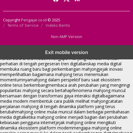
Copyright
Pengajar.co.id
© 2025
Terms of Service
Indeks Berita
Non AMP Version
mahjong menjadi sorotan dalam perubahan pola interaksi digital
Exit mobile version
masa kini
dari komunitas hingga platform mahjong membangun
narasi baru di era modern
mengapa mahjong kembali mencuri
perhatian di tengah pergeseran tren digital
lanskap media digital
membuka ruang baru bagi perkembangan mahjong
jejak inovasi
memperlihatkan bagaimana mahjong terus menemukan
momentumnya
mahjong dalam perspektif baru saat ekosistem
online terus berkembang
membaca arah perubahan yang mengiringi
popularitas mahjong secara bertahap
fenomena mahjong muncul
bersamaan dengan transformasi gaya interaksi digital
bagaimana
media modern membentuk cara publik melihat mahjong
catatan
perjalanan mahjong di tengah dinamika platform yang terus
berubah
mahjong online mulai muncul dalam berbagai pembahasan
media digital
ketika mahjong online menjadi bagian dari perubahan
kebiasaan pengguna internet
jejak mahjong online mengikuti
dinamika ekosistem platform modern
mengapa mahjong online