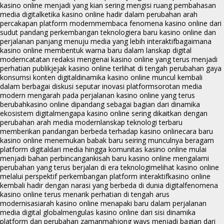
kasino online menjadi yang kian sering mengisi ruang pembahasan
media digital
ketika kasino online hadir dalam perubahan arah
percakapan platform modern
membaca fenomena kasino online dari
sudut pandang perkembangan teknologi
era baru kasino online dan
perjalanan panjang menuju media yang lebih interaktif
bagaimana
kasino online membentuk warna baru dalam lanskap digital
modern
catatan redaksi mengenai kasino online yang terus menjadi
perhatian publik
jejak kasino online terlihat di tengah perubahan gaya
konsumsi konten digital
dinamika kasino online muncul kembali
dalam berbagai diskusi seputar inovasi platform
sorotan media
modern mengarah pada perjalanan kasino online yang terus
berubah
kasino online dipandang sebagai bagian dari dinamika
ekosistem digital
mengapa kasino online sering dikaitkan dengan
perubahan arah media modern
lanskap teknologi terbaru
memberikan pandangan berbeda terhadap kasino online
cara baru
kasino online menemukan babak baru seiring munculnya beragam
platform digital
dari media hingga komunitas kasino online mulai
menjadi bahan perbincangan
kisah baru kasino online mengalami
perubahan yang terus berjalan di era teknologi
melihat kasino online
melalui perspektif perkembangan platform interaktif
kasino online
kembali hadir dengan narasi yang berbeda di dunia digital
fenomena
kasino online terus menarik perhatian di tengah arus
modernisasi
arah kasino online menapaki baru dalam perjalanan
media digital global
mengulas kasino online dari sisi dinamika
platform dan perubahan zaman
mahjong ways menjadi bagian dari