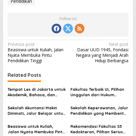
Pendidikan
Follow Us
P
Previous post
Next post
Beasiswa untuk Kuliah, Jalan
Dasar UUD 1945, Fondasi
o
Nyata Membuka Pintu
Negara yang Menjadi Arah
s
Pendidikan Tinggi
Hidup Berbangsa
t
Related Posts
n
a
Tempat Les di Jakarta untuk
Fakultas Terbaik UI, Pilihan
v
Akademik, Bahasa, dan
Unggulan dari Hukum
Keterampilan Anak
hingga Kedokteran
i
Sekolah Akuntansi Makin
Sekolah Keperawatan, Jalur
g
Diminati, Jalur Belajar untuk
Pendidikan yang Membentuk
Masuk Dunia Keuangan
Tenaga Kesehatan Paling
a
Profesional
Dekat dengan Pasien
Beasiswa untuk Kuliah,
Rekomendasi Fakultas S3
t
Jalan Nyata Membuka Pintu
Kedokteran, Pilihan Serius