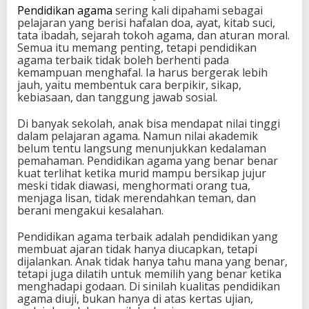
Pendidikan agama
sering kali dipahami sebagai
a
pelajaran yang berisi hafalan doa, ayat, kitab suci,
h
tata ibadah, sejarah tokoh agama, dan aturan moral.
I
Semua itu memang penting, tetapi pendidikan
m
agama terbaik tidak boleh berhenti pada
a
kemampuan menghafal. Ia harus bergerak lebih
n
jauh, yaitu membentuk cara berpikir, sikap,
y
kebiasaan, dan tanggung jawab sosial.
a
n
Di banyak sekolah, anak bisa mendapat nilai tinggi
g
dalam pelajaran agama. Namun nilai akademik
M
belum tentu langsung menunjukkan kedalaman
e
pemahaman. Pendidikan agama yang benar benar
m
kuat terlihat ketika murid mampu bersikap jujur
b
meski tidak diawasi, menghormati orang tua,
e
menjaga lisan, tidak merendahkan teman, dan
n
berani mengakui kesalahan.
t
u
k
Pendidikan agama terbaik adalah pendidikan yang
A
membuat ajaran tidak hanya diucapkan, tetapi
k
dijalankan. Anak tidak hanya tahu mana yang benar,
h
tetapi juga dilatih untuk memilih yang benar ketika
l
menghadapi godaan. Di sinilah kualitas pendidikan
a
agama diuji, bukan hanya di atas kertas ujian,