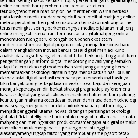
semakin sering masuk ke dalam topik perkembangan digital
mahjong
online dan arah baru pembentukan komunitas di era
teknologi
fenomena mahjong online memberikan warna berbeda
pada lanskap media modern
perspektif baru melihat mahjong online
melalui perubahan tren platform
sorotan terhadap mahjong online
terus meningkat seiring berkembangnya media
perjalanan mahjong
online mengikuti irama transformasi dunia digital
mahjong online
menemukan ruang baru di tengah perubahan ekosistem
modern
transformasi digital pragmatic play menjadi inspirasi baru
dalam menghadirkan inovasi berkualitas
ai digital menjadi kunci
analisis data pgsoft yang lebih adaptif dan berkinerja tinggi
arah baru
pengembangan platform digital mendorong inovasi yang semakin
adaptif di era teknologi modern
kisah viral pengguna yang berhasil
memanfaatkan teknologi digital hingga mendapatkan hasil di luar
ekspektasi
ai digital berhasil membaca pola tersembunyi hasilnya
bikin banyak orang terkejut
kisah investor toko baju dari keraguan
menuju kepercayaan diri berkat strategi pragmatic play
fenomena
karakter digital yang viral sukses menarik perhatian berburu peluang
keuntungan maksimal
kecerdasan buatan dan masa depan teknologi
inovasi yang mengubah cara kita hidup
kemajuan platform digital
menjadi penggerak utama inovasi di tengah persaingan teknologi
global
artificial intelligence hadir untuk mengoptimalkan analisis data
mahjong dan meningkatkan produktivitas
mengapa ai digital semakin
diandalkan untuk menganalisis peluang bernilai tinggi ini
alasannya
mengungkap faktor yang membuat game pgsoft tetap