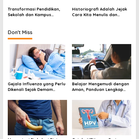
i
Pendidikan Tinggi
untuk Karier Akademik dan
Riset
o
Transformasi Pendidikan,
Historiografi Adalah Jejak
Sekolah dan Kampus
Cara Kita Menulis dan
n
Memasuki Babak Baru
Memahami Sejarah
Don't Miss
Gejala Influenza yang Perlu
Belajar Mengemudi dengan
Dikenali Sejak Demam
Aman, Panduan Lengkap
Mendadak Muncul
agar Lebih Percaya Diri di
Jalan