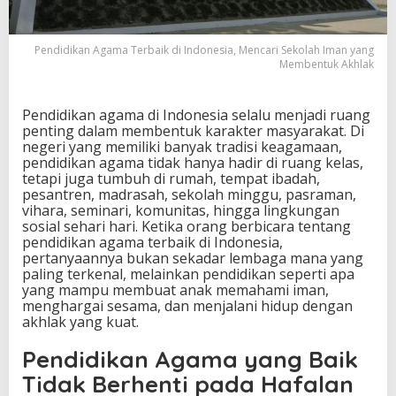
k
d
i
Pendidikan Agama Terbaik di Indonesia, Mencari Sekolah Iman yang
I
Membentuk Akhlak
n
d
o
Pendidikan agama di Indonesia selalu menjadi ruang
n
penting dalam membentuk karakter masyarakat. Di
e
negeri yang memiliki banyak tradisi keagamaan,
s
pendidikan agama tidak hanya hadir di ruang kelas,
i
tetapi juga tumbuh di rumah, tempat ibadah,
a
pesantren, madrasah, sekolah minggu, pasraman,
,
vihara, seminari, komunitas, hingga lingkungan
M
sosial sehari hari. Ketika orang berbicara tentang
e
pendidikan agama terbaik di Indonesia,
n
pertanyaannya bukan sekadar lembaga mana yang
c
paling terkenal, melainkan pendidikan seperti apa
a
yang mampu membuat anak memahami iman,
r
menghargai sesama, dan menjalani hidup dengan
i
akhlak yang kuat.
S
e
Pendidikan Agama yang Baik
k
Tidak Berhenti pada Hafalan
o
l