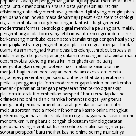
populer di kalangan penggemar game digital
pgsoft memanfaatkan ai
digital untuk menciptakan analisis data yang lebih akurat dan
efisien
pragmatic play membawa gebrakan digital yang menginspirasi
perubahan dan inovasi masa depan
maju pesat ekosistem teknologi
digital membuka peluang keuntungan fantastis bagi generasi
modern
transformasi teknologi digital membuka peluang baru melalui
pengembangan platform yang lebih inovatif
teknologi modern terus
berkembang membuka kesempatan bernilai tinggi dengan hasil yang
menjanjikan
strategi pengembangan platform digital menjadi fondasi
utama dalam menghadirkan inovasi berkelanjutan
robot berbasis ai
mulai mengambil peran penting dalam membangun kota pintar masa
depan
revolusi teknologi masa kini menghadirkan peluang
menguntungkan dengan potensi hasil maksimal
kasino online
menjadi bagian dari percakapan baru dalam ekosistem media
digital
jejak perkembangan kasino online terlihat dari perubahan
perilaku pengguna platform modern
mengapa kasino online kembali
menarik perhatian di tengah pergeseran tren teknologi
lanskap
platform interaktif memberikan perspektif baru terhadap kasino
online
kasino online dan dinamika komunitas digital yang terus
mengalami perubahan
membaca arah perjalanan kasino online
melalui sorotan media modern
fenomena kasino online mengikuti
perkembangan narasi di era platform digital
bagaimana kasino online
menemukan ruang baru di tengah ekosistem teknologi
catatan
perubahan yang membuat kasino online semakin sering menjadi
sorotan
perspektif baru melihat kasino online seiring munculnya