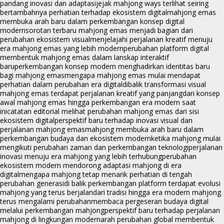
pandang inovasi dan adaptasi
jejak mahjong ways terlihat seiring
bertambahnya perhatian terhadap ekosistem digital
mahjong emas
membuka arah baru dalam perkembangan konsep digital
modern
sorotan terbaru mahjong emas menjadi bagian dari
perubahan ekosistem visual
menjelajahi perjalanan kreatif menuju
era mahjong emas yang lebih modern
perubahan platform digital
membentuk mahjong emas dalam lanskap interaktif
baru
perkembangan konsep modern menghadirkan identitas baru
bagi mahjong emas
mengapa mahjong emas mulai mendapat
perhatian dalam perubahan era digital
dibalik transformasi visual
mahjong emas terdapat perjalanan kreatif yang panjang
dari konsep
awal mahjong emas hingga perkembangan era modern saat
ini
catatan editorial melihat perubahan mahjong emas dari sisi
ekosistem digital
perspektif baru terhadap inovasi visual dan
perjalanan mahjong emas
mahjong membuka arah baru dalam
perkembangan budaya dan ekosistem modern
ketika mahjong mulai
mengikuti perubahan zaman dan perkembangan teknologi
perjalanan
inovasi menuju era mahjong yang lebih terhubung
perubahan
ekosistem modern mendorong adaptasi mahjong di era
digital
mengapa mahjong tetap menarik perhatian di tengah
perubahan generasi
di balik perkembangan platform terdapat evolusi
mahjong yang terus berjalan
dari tradisi hingga era modern mahjong
terus mengalami perubahan
membaca pergeseran budaya digital
melalui perkembangan mahjong
perspektif baru terhadap perjalanan
mahjong di lingkungan modern
arah perubahan global membentuk