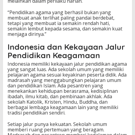
k
melainkan dalam perilaku harian.
“Pendidikan agama yang berhasil bukan yang
membuat anak terlihat paling pandai berdebat,
tetapi yang membuat ia semakin rendah hati,
semakin lembut kepada sesama, dan semakin kuat
menjaga dirinya.”
Indonesia dan Kekayaan Jalur
Pendidikan Keagamaan
Indonesia memiliki kekayaan jalur pendidikan agama
yang sangat luas. Ada sekolah umum yang memiliki
pelajaran agama sesuai keyakinan peserta didik. Ada
madrasah yang menggabungkan pelajaran umum
dan pendidikan Islam. Ada pesantren yang
menekankan kehidupan berasrama, kedisiplinan
ibadah, ilmu kitab, dan pembinaan akhlak. Ada
sekolah Katolik, Kristen, Hindu, Buddha, dan
berbagai lembaga keagamaan lain yang memiliki
tradisi pendidikan sendiri.
Setiap jalur punya kekuatan. Sekolah umum
memberi ruang pertemuan yang beragam.
Madrasah dan pesantren memberi kedalaman dalam