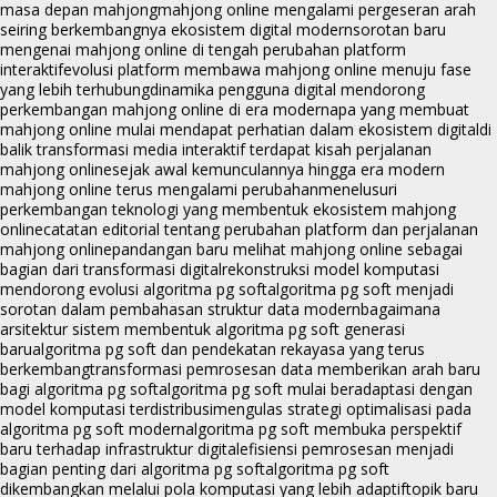
masa depan mahjong
mahjong online mengalami pergeseran arah
seiring berkembangnya ekosistem digital modern
sorotan baru
mengenai mahjong online di tengah perubahan platform
interaktif
evolusi platform membawa mahjong online menuju fase
yang lebih terhubung
dinamika pengguna digital mendorong
perkembangan mahjong online di era modern
apa yang membuat
mahjong online mulai mendapat perhatian dalam ekosistem digital
di
balik transformasi media interaktif terdapat kisah perjalanan
mahjong online
sejak awal kemunculannya hingga era modern
mahjong online terus mengalami perubahan
menelusuri
perkembangan teknologi yang membentuk ekosistem mahjong
online
catatan editorial tentang perubahan platform dan perjalanan
mahjong online
pandangan baru melihat mahjong online sebagai
bagian dari transformasi digital
rekonstruksi model komputasi
mendorong evolusi algoritma pg soft
algoritma pg soft menjadi
sorotan dalam pembahasan struktur data modern
bagaimana
arsitektur sistem membentuk algoritma pg soft generasi
baru
algoritma pg soft dan pendekatan rekayasa yang terus
berkembang
transformasi pemrosesan data memberikan arah baru
bagi algoritma pg soft
algoritma pg soft mulai beradaptasi dengan
model komputasi terdistribusi
mengulas strategi optimalisasi pada
algoritma pg soft modern
algoritma pg soft membuka perspektif
baru terhadap infrastruktur digital
efisiensi pemrosesan menjadi
bagian penting dari algoritma pg soft
algoritma pg soft
dikembangkan melalui pola komputasi yang lebih adaptif
topik baru