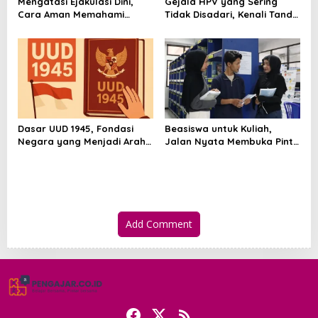
Mengatasi Ejakulasi Dini,
Gejala HPV yang Sering
Cara Aman Memahami
Tidak Disadari, Kenali Tanda
Penyebab dan Langkah
dan Risikonya Sejak Awal
Penanganannya
Dasar UUD 1945, Fondasi
Beasiswa untuk Kuliah,
Negara yang Menjadi Arah
Jalan Nyata Membuka Pintu
Hidup Berbangsa
Pendidikan Tinggi
Add Comment