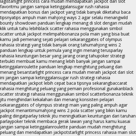
lagi
starlight princess cara mudah mendapatkan jackpot dari slot
favoritmu jangan sampai ketinggalan
sugar rush rahasia
mendapatkan bonus dan jackpot yang tidak banyak diketahui baca
tipsnya
tips ampuh main mahjong ways 2 agar selalu menang
wild
bounty showdown panduan lengkap menang di slot dengan mudah
klik untuk tahu lebih
black scatter rahasia menggunakan simbol
scatter untuk jackpot melimpah
bonanza pola main yang bisa buat
kamu jadi pemenang sejati pelajari sekarang
gates of olympus
rahasia strategi yang tidak banyak orang tahu
mahjong wins 2
panduan lengkap untuk pemula yang ingin menang terus
parlay
rahasia keuntungan besar yang jarang orang tahu
poker strategi
terbukti membuat kamu menang lebih banyak jangan sampai
ketinggalan
roulette panduan lengkap menghitung peluang dan
menang besar
starlight princess cara mudah meraih jackpot dari slot
ini jangan sampai ketinggalan
sugar rush strategi rahasia
mendapatkan jackpot lebih cepat baca tipsnya sekarang
baccarat
rahasia menghitung peluang yang pemain profesional gunakan
black
scatter strategi rahasia menggunakan simbol scatter
bonanza teknik
jitu menghindari kekalahan dan menang konsisten pelajari
sekarang
gates of olympus strategi main yang paling ampuh agar
jackpot menantimu
mahjong wins 2 pola scatter yang bikin kamu
paling diingat
parlay teknik jitu meningkatkan keuntungan dari taruhan
parlay
poker teknik membaca gerak lawan yang harus kamu kuasai
jangan sampai ketinggalan
roulette panduan mudah menghitung
peluang dan mendapatkan jackpot
starlight princess rahasia main slot