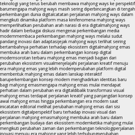
teknologi yang terus berubah membawa mahjong ways ke perspektif
baru
mengapa mahjong ways masih sering diperbincangkan di tengah
perkembangan dunia digital
catatan perjalanan mahjong ways dalam
mengikuti dinamika platform masa kini
fenomena mahjong ways
memperlihatkan perubahan arah narasi di era digital
mahjong ways
hadir dalam berbagai diskusi mengenai perkembangan media
modern
membaca perkembangan mahjong ways melalui sudut
pandang inovasi dan adaptasi
jejak mahjong ways terlihat seiring
bertambahnya perhatian terhadap ekosistem digital
mahjong emas
membuka arah baru dalam perkembangan konsep digital
modern
sorotan terbaru mahjong emas menjadi bagian dari
perubahan ekosistem visual
menjelajahi perjalanan kreatif menuju
era mahjong emas yang lebih modern
perubahan platform digital
membentuk mahjong emas dalam lanskap interaktif
baru
perkembangan konsep modern menghadirkan identitas baru
bagi mahjong emas
mengapa mahjong emas mulai mendapat
perhatian dalam perubahan era digital
dibalik transformasi visual
mahjong emas terdapat perjalanan kreatif yang panjang
dari konsep
awal mahjong emas hingga perkembangan era modern saat
ini
catatan editorial melihat perubahan mahjong emas dari sisi
ekosistem digital
perspektif baru terhadap inovasi visual dan
perjalanan mahjong emas
mahjong membuka arah baru dalam
perkembangan budaya dan ekosistem modern
ketika mahjong mulai
mengikuti perubahan zaman dan perkembangan teknologi
perjalanan
inovasi menuju era mahjong yang lebih terhubung
perubahan