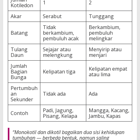
1
2
Kotiledon
Akar
Serabut
Tunggang
Tidak
Berkambium,
Batang
berkambium,
pembuluh
pembuluh acak
melingkar
Tulang
Sejajar atau
Menyirip atau
Daun
melengkung
menjari
Jumlah
Kelipatan empat
Bagian
Kelipatan tiga
atau lima
Bunga
Pertumbuh
an
Tidak ada
Ada
Sekunder
Padi, Jagung,
Mangga, Kacang,
Contoh
Pisang, Kelapa
Jambu, Kapas
“Monokotil dan dikotil bagaikan dua sisi kehidupan
tumbuhan — berbeda bentuk, namun saling