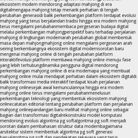
ekosistem modern mendorong adaptasi mahjong di era
digital
mengapa mahjong tetap menarik perhatian di tengah
perubahan generasi
di balik perkembangan platform terdapat evolusi
mahjong yang terus berjalan
dari tradisi hingga era modern mahjong
terus mengalami perubahan
membaca pergeseran budaya digital
melalui perkembangan mahjong
perspektif baru terhadap perjalanan
mahjong di lingkungan modern
arah perubahan global membentuk
masa depan mahjong
mahjong online mengalami pergeseran arah
seiring berkembangnya ekosistem digital modern
sorotan baru
mengenai mahjong online di tengah perubahan platform
interaktif
evolusi platform membawa mahjong online menuju fase
yang lebih terhubung
dinamika pengguna digital mendorong
perkembangan mahjong online di era modern
apa yang membuat
mahjong online mulai mendapat perhatian dalam ekosistem digital
di
balik transformasi media interaktif terdapat kisah perjalanan
mahjong online
sejak awal kemunculannya hingga era modern
mahjong online terus mengalami perubahan
menelusuri
perkembangan teknologi yang membentuk ekosistem mahjong
online
catatan editorial tentang perubahan platform dan perjalanan
mahjong online
pandangan baru melihat mahjong online sebagai
bagian dari transformasi digital
rekonstruksi model komputasi
mendorong evolusi algoritma pg soft
algoritma pg soft menjadi
sorotan dalam pembahasan struktur data modern
bagaimana
arsitektur sistem membentuk algoritma pg soft generasi
baru
algoritma pg soft dan pendekatan rekayasa yang terus