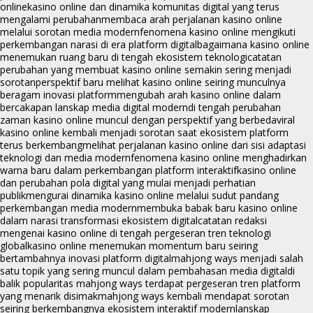
online
kasino online dan dinamika komunitas digital yang terus
mengalami perubahan
membaca arah perjalanan kasino online
melalui sorotan media modern
fenomena kasino online mengikuti
perkembangan narasi di era platform digital
bagaimana kasino online
menemukan ruang baru di tengah ekosistem teknologi
catatan
perubahan yang membuat kasino online semakin sering menjadi
sorotan
perspektif baru melihat kasino online seiring munculnya
beragam inovasi platform
mengubah arah kasino online dalam
bercakapan lanskap media digital modern
di tengah perubahan
zaman kasino online muncul dengan perspektif yang berbeda
viral
kasino online kembali menjadi sorotan saat ekosistem platform
terus berkembang
melihat perjalanan kasino online dari sisi adaptasi
teknologi dan media modern
fenomena kasino online menghadirkan
warna baru dalam perkembangan platform interaktif
kasino online
dan perubahan pola digital yang mulai menjadi perhatian
publik
mengurai dinamika kasino online melalui sudut pandang
perkembangan media modern
membuka babak baru kasino online
dalam narasi transformasi ekosistem digital
catatan redaksi
mengenai kasino online di tengah pergeseran tren teknologi
global
kasino online menemukan momentum baru seiring
bertambahnya inovasi platform digital
mahjong ways menjadi salah
satu topik yang sering muncul dalam pembahasan media digital
di
balik popularitas mahjong ways terdapat pergeseran tren platform
yang menarik disimak
mahjong ways kembali mendapat sorotan
seiring berkembangnya ekosistem interaktif modern
lanskap