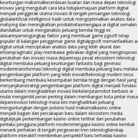
keuntungan maksimal
kecerdasan buatan dan masa depan teknologi
inovasi yang mengubah cara kita hidup
kemajuan platform digital
menjadi penggerak utama inovasi di tengah persaingan teknologi
global
artificial intelligence hadir untuk mengoptimalkan analisis data
mahjong dan meningkatkan produktivitas
mengapa ai digital semakin
diandalkan untuk menganalisis peluang bernilai tinggi ini
alasannya
mengungkap faktor yang membuat game pgsoft tetap
populer di kalangan penggemar game digital
pgsoft memanfaatkan ai
digital untuk menciptakan analisis data yang lebih akurat dan
efisien
pragmatic play membawa gebrakan digital yang menginspirasi
perubahan dan inovasi masa depan
maju pesat ekosistem teknologi
digital membuka peluang keuntungan fantastis bagi generasi
modern
transformasi teknologi digital membuka peluang baru melalui
pengembangan platform yang lebih inovatif
teknologi modern terus
berkembang membuka kesempatan bernilai tinggi dengan hasil yang
menjanjikan
strategi pengembangan platform digital menjadi fondasi
utama dalam menghadirkan inovasi berkelanjutan
robot berbasis ai
mulai mengambil peran penting dalam membangun kota pintar masa
depan
revolusi teknologi masa kini menghadirkan peluang
menguntungkan dengan potensi hasil maksimal
kasino online
menjadi bagian dari percakapan baru dalam ekosistem media
digital
jejak perkembangan kasino online terlihat dari perubahan
perilaku pengguna platform modern
mengapa kasino online kembali
menarik perhatian di tengah pergeseran tren teknologi
lanskap
platform interaktif memberikan perspektif baru terhadap kasino