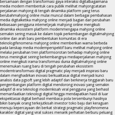
bersamaan dengan transformasi gaya interaksi digital
bagaimana
media modern membentuk cara publik melihat mahjong
catatan
perjalanan mahjong di tengah dinamika platform yang terus
berubah
mahjong online mulai muncul dalam berbagai pembahasan
media digital
ketika mahjong online menjadi bagian dari perubahan
kebiasaan pengguna internet
jejak mahjong online mengikuti
dinamika ekosistem platform modern
mengapa mahjong online
semakin sering masuk ke dalam topik perkembangan digital
mahjong
online dan arah baru pembentukan komunitas di era
teknologi
fenomena mahjong online memberikan warna berbeda
pada lanskap media modern
perspektif baru melihat mahjong online
melalui perubahan tren platform
sorotan terhadap mahjong online
terus meningkat seiring berkembangnya media
perjalanan mahjong
online mengikuti irama transformasi dunia digital
mahjong online
menemukan ruang baru di tengah perubahan ekosistem
modern
transformasi digital pragmatic play menjadi inspirasi baru
dalam menghadirkan inovasi berkualitas
ai digital menjadi kunci
analisis data pgsoft yang lebih adaptif dan berkinerja tinggi
arah baru
pengembangan platform digital mendorong inovasi yang semakin
adaptif di era teknologi modern
kisah viral pengguna yang berhasil
memanfaatkan teknologi digital hingga mendapatkan hasil di luar
ekspektasi
ai digital berhasil membaca pola tersembunyi hasilnya
bikin banyak orang terkejut
kisah investor toko baju dari keraguan
menuju kepercayaan diri berkat strategi pragmatic play
fenomena
karakter digital yang viral sukses menarik perhatian berburu peluang