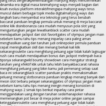
yang terus bergerak
perkembangan mahjong ways mencerminkan
dinamika era digital masa kini
mahjong ways menjadi bagian dari
kisah evolusi platform interaktif
mengapa mahjong ways terus
muncul dalam berbagai topik media digital
mahjong ways dan
langkah baru menyambut era teknologi yang terus berubah
baccarat panduan lengkap pemula untuk menang di meja baccarat
online klik disini
bonanza cara mudah menyusun pola slot yang
menguntungkan jangan lewatkan
black scatter cara mudah
mendapatkan jackpot dari slot favorit
gates of olympus jangan main
sebelum kamu tahu tips menang ini
parlay cara paling aman
menghasilkan uang dari taruhan judi online
poker pemula panduan
cepat meningkatkan skill dan menang berkali kali klik
sekarang
roulette cara menghitung peluang agar tidak kalah lagi
sugar
rush cara mudah mendapatkan bonus dan jackpot melimpah baca
tipsnya sekarang
wild bounty showdown cara mengatur strategi
taruhan yang efektif klik untuk tahu lebih banyak
baccarat rahasia
menghitung peluang yang bikin kamu jadi pemenang setiap saat
baca ini sekarang
black scatter panduan praktis memaksimalkan
peluang menang slot
bonanza panduan lengkap menang banyak dari
mesin slot terbaru pelajari sekarang
gates of olympus jangan main
sebelum kamu tahu tips menang ini
ingin menang konsisten di
mahjong ways 2 simak tips berikut ini
parlay cara pintar
menggandakan uang dengan taruhan sederhana
poker rahasia
memenangkan pot besar di meja poker online jangan sampai
ketinggalan
roulette cara menghitung peluang agar tidak kalah