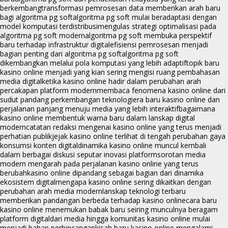
berkembang
transformasi pemrosesan data memberikan arah baru
bagi algoritma pg soft
algoritma pg soft mulai beradaptasi dengan
model komputasi terdistribusi
mengulas strategi optimalisasi pada
algoritma pg soft modern
algoritma pg soft membuka perspektif
baru terhadap infrastruktur digital
efisiensi pemrosesan menjadi
bagian penting dari algoritma pg soft
algoritma pg soft
dikembangkan melalui pola komputasi yang lebih adaptif
topik baru
kasino online menjadi yang kian sering mengisi ruang pembahasan
media digital
ketika kasino online hadir dalam perubahan arah
percakapan platform modern
membaca fenomena kasino online dari
sudut pandang perkembangan teknologi
era baru kasino online dan
perjalanan panjang menuju media yang lebih interaktif
bagaimana
kasino online membentuk warna baru dalam lanskap digital
modern
catatan redaksi mengenai kasino online yang terus menjadi
perhatian publik
jejak kasino online terlihat di tengah perubahan gaya
konsumsi konten digital
dinamika kasino online muncul kembali
dalam berbagai diskusi seputar inovasi platform
sorotan media
modern mengarah pada perjalanan kasino online yang terus
berubah
kasino online dipandang sebagai bagian dari dinamika
ekosistem digital
mengapa kasino online sering dikaitkan dengan
perubahan arah media modern
lanskap teknologi terbaru
memberikan pandangan berbeda terhadap kasino online
cara baru
kasino online menemukan babak baru seiring munculnya beragam
platform digital
dari media hingga komunitas kasino online mulai
menjadi bahan perbincangan
kisah baru kasino online mengalami