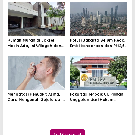
o
n
Rumah Murah di Jaksel
Polusi Jakarta Belum Reda,
Masih Ada, Ini Wilayah dan
Emisi Kendaraan dan PM2,5
Cara Membelinya
Jadi Sorotan
Mengatasi Penyakit Asma,
Fakultas Terbaik UI, Pilihan
Cara Mengenali Gejala dan
Unggulan dari Hukum
Menjaga Napas Tetap
hingga Kedokteran
Terkendali
Add Comment