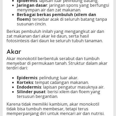
Epidermis
: lapisan luar pelindung batang.
Jaringan dasar
: jaringan spons yang berfungsi
menyimpan air dan zat makanan.
Berbagai berkas pembuluh (xilem dan
floem)
: tersebar acak di seluruh batang tanpa
susunan cincin.
Berkas pembuluh inilah yang mengangkut air dan
zat makanan dari akar ke daun, serta hasil
fotosintesis dari daun ke seluruh tubuh tanaman.
Akar
Akar monokotil berbentuk serabut dan tumbuh
menyebar di permukaan tanah. Struktur dalam akar
terdiri dari:
Epidermis
: pelindung luar akar.
Korteks
: tempat cadangan makanan.
Endodermis
: lapisan pengatur masuknya air.
Silinder pusat
: berisi xilem dan floem yang
tersusun bergantian.
Karena tidak memiliki kambium, akar monokotil
tidak bisa tumbuh membesar, tetapi terus
memperpanjang diri untuk mencari air dan nutrisi.