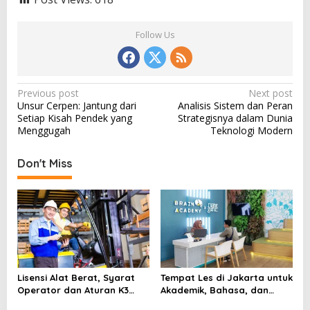
Follow Us
P
Previous post
Next post
Unsur Cerpen: Jantung dari
Analisis Sistem dan Peran
o
Setiap Kisah Pendek yang
Strategisnya dalam Dunia
s
Menggugah
Teknologi Modern
t
Don't Miss
n
a
v
i
g
a
Lisensi Alat Berat, Syarat
Tempat Les di Jakarta untuk
t
Operator dan Aturan K3
Akademik, Bahasa, dan
yang Wajib Dipenuhi
Keterampilan Anak
i