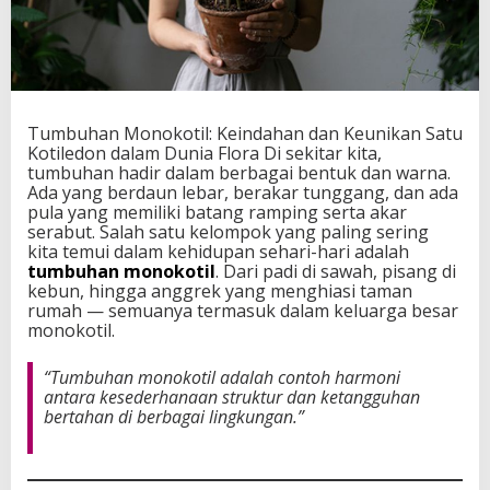
n
d
a
h
a
n
Tumbuhan Monokotil: Keindahan dan Keunikan Satu
d
Kotiledon dalam Dunia Flora Di sekitar kita,
a
tumbuhan hadir dalam berbagai bentuk dan warna.
n
Ada yang berdaun lebar, berakar tunggang, dan ada
K
pula yang memiliki batang ramping serta akar
e
serabut. Salah satu kelompok yang paling sering
u
kita temui dalam kehidupan sehari-hari adalah
n
tumbuhan monokotil
. Dari padi di sawah, pisang di
i
kebun, hingga anggrek yang menghiasi taman
k
rumah — semuanya termasuk dalam keluarga besar
a
monokotil.
n
S
a
“Tumbuhan monokotil adalah contoh harmoni
t
antara kesederhanaan struktur dan ketangguhan
u
bertahan di berbagai lingkungan.”
K
o
t
i