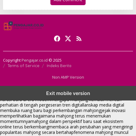
Copyright
Pengajar.co.id
© 2025
Terms of Service
Indeks Berita
Non AMP Version
mahjong menjadi sorotan dalam perubahan pola interaksi digital
Exit mobile version
masa kini
dari komunitas hingga platform mahjong membangun
narasi baru di era modern
mengapa mahjong kembali mencuri
perhatian di tengah pergeseran tren digital
lanskap media digital
membuka ruang baru bagi perkembangan mahjong
jejak inovasi
memperlihatkan bagaimana mahjong terus menemukan
momentumnya
mahjong dalam perspektif baru saat ekosistem
online terus berkembang
membaca arah perubahan yang mengiringi
popularitas mahjong secara bertahap
fenomena mahjong muncul