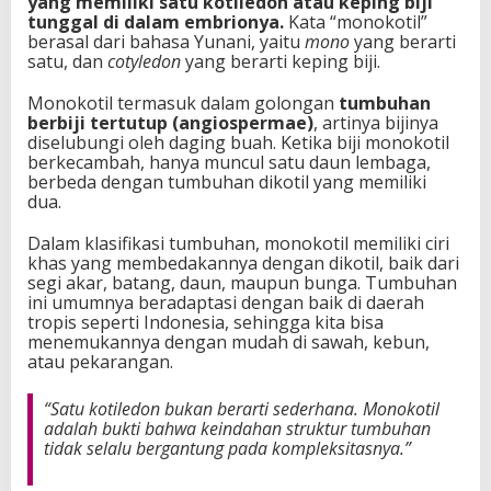
yang memiliki satu kotiledon atau keping biji
tunggal di dalam embrionya.
Kata “monokotil”
berasal dari bahasa Yunani, yaitu
mono
yang berarti
satu, dan
cotyledon
yang berarti keping biji.
Monokotil termasuk dalam golongan
tumbuhan
berbiji tertutup (angiospermae)
, artinya bijinya
diselubungi oleh daging buah. Ketika biji monokotil
berkecambah, hanya muncul satu daun lembaga,
berbeda dengan tumbuhan dikotil yang memiliki
dua.
Dalam klasifikasi tumbuhan, monokotil memiliki ciri
khas yang membedakannya dengan dikotil, baik dari
segi akar, batang, daun, maupun bunga. Tumbuhan
ini umumnya beradaptasi dengan baik di daerah
tropis seperti Indonesia, sehingga kita bisa
menemukannya dengan mudah di sawah, kebun,
atau pekarangan.
“Satu kotiledon bukan berarti sederhana. Monokotil
adalah bukti bahwa keindahan struktur tumbuhan
tidak selalu bergantung pada kompleksitasnya.”