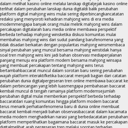
dalam melihat kasino online melalui lanskap digital
jejak kasino online
terlihat dalam perubahan lanskap dunia digital
di balik perubahan
platform digital mahjong wins mulai sering diperbincangkan
catatan
redaksi yang menyoroti kehadiran mahjong wins di era media
modern
mengapa banyak orang mulai melirik mahjong wins dalam
percakapan digital
arah baru media online membawa perspektif
berbeda terhadap mahjong wins
ketika diskusi komunitas mulai
membahas mahjong wins dari sudut pandang baru
fenomena yang
tidak disadari berkaitan dengan popularitas mahjong wins
membaca
sinyal perubahan yang muncul bersama mahjong wins
tidak hanya
soal tren mahjong wins kini jadi bahan observasi media
perjalanan
panjang menuju era platform modern bersama mahjong wins
apa
yang membuat percakapan tentang mahjong wins terus
bertambah
baccarat muncul dalam sorotan baru seiring perubahan
wajah platform interaktif
ketika baccarat menjadi bagian dari catatan
perubahan dunia digital
pergeseran tren online membawa baccarat ke
dalam perbincangan yang lebih luas
mengapa pembahasan baccarat
kembali muncul di tengah ramainya platform modern
sejumlah
perubahan digital mulai memberikan perspektif berbeda terhadap
baccarat
dari ruang komunitas hingga platform modern baccarat
terus menarik perhatian
fenomena baru di dunia online membuat
baccarat kembali menjadi bahan observasi
baccarat dalam kacamata
media modern menghadirkan narasi yang berbeda
catatan perubahan
platform memperlihatkan bagaimana baccarat masuk ke percakapan
digital
melihat arah pergeseran tren melalui sorotan terhadap