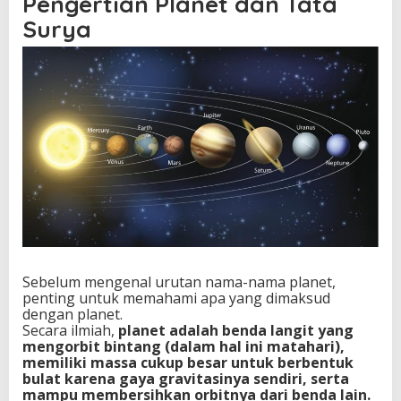
Pengertian Planet dan Tata
u
Surya
s
h
i
n
g
g
a
N
e
p
t
u
n
u
s
Sebelum mengenal urutan nama-nama planet,
penting untuk memahami apa yang dimaksud
dengan planet.
Secara ilmiah,
planet adalah benda langit yang
mengorbit bintang (dalam hal ini matahari),
memiliki massa cukup besar untuk berbentuk
bulat karena gaya gravitasinya sendiri, serta
mampu membersihkan orbitnya dari benda lain.