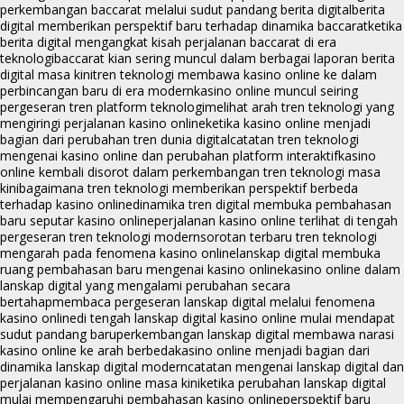
perkembangan baccarat melalui sudut pandang berita digital
berita
digital memberikan perspektif baru terhadap dinamika baccarat
ketika
berita digital mengangkat kisah perjalanan baccarat di era
teknologi
baccarat kian sering muncul dalam berbagai laporan berita
digital masa kini
tren teknologi membawa kasino online ke dalam
perbincangan baru di era modern
kasino online muncul seiring
pergeseran tren platform teknologi
melihat arah tren teknologi yang
mengiringi perjalanan kasino online
ketika kasino online menjadi
bagian dari perubahan tren dunia digital
catatan tren teknologi
mengenai kasino online dan perubahan platform interaktif
kasino
online kembali disorot dalam perkembangan tren teknologi masa
kini
bagaimana tren teknologi memberikan perspektif berbeda
terhadap kasino online
dinamika tren digital membuka pembahasan
baru seputar kasino online
perjalanan kasino online terlihat di tengah
pergeseran tren teknologi modern
sorotan terbaru tren teknologi
mengarah pada fenomena kasino online
lanskap digital membuka
ruang pembahasan baru mengenai kasino online
kasino online dalam
lanskap digital yang mengalami perubahan secara
bertahap
membaca pergeseran lanskap digital melalui fenomena
kasino online
di tengah lanskap digital kasino online mulai mendapat
sudut pandang baru
perkembangan lanskap digital membawa narasi
kasino online ke arah berbeda
kasino online menjadi bagian dari
dinamika lanskap digital modern
catatan mengenai lanskap digital dan
perjalanan kasino online masa kini
ketika perubahan lanskap digital
mulai mempengaruhi pembahasan kasino online
perspektif baru