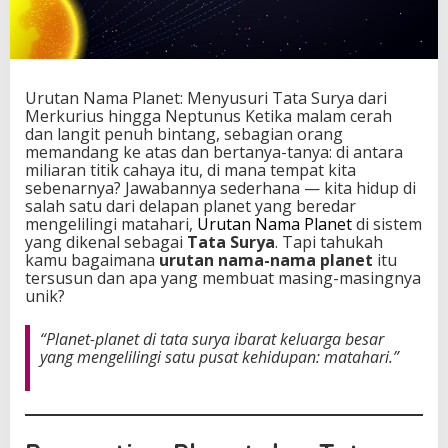
u
s
u
r
i
Urutan Nama Planet: Menyusuri Tata Surya dari
T
Merkurius hingga Neptunus Ketika malam cerah
a
dan langit penuh bintang, sebagian orang
t
memandang ke atas dan bertanya-tanya: di antara
a
miliaran titik cahaya itu, di mana tempat kita
S
sebenarnya? Jawabannya sederhana — kita hidup di
u
salah satu dari delapan planet yang beredar
r
mengelilingi matahari,
Urutan Nama Planet
di sistem
y
yang dikenal sebagai
Tata Surya
. Tapi tahukah
a
kamu bagaimana
urutan nama-nama planet
itu
d
tersusun dan apa yang membuat masing-masingnya
a
unik?
r
i
“Planet-planet di tata surya ibarat keluarga besar
M
yang mengelilingi satu pusat kehidupan: matahari.”
e
r
k
u
r
i