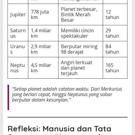
Planet terbesar,
778 juta
12
Jupiter
Bintik Merah
km
tahun
Besar
Saturn
1,4 miliar
Memiliki cincin
29
us
km
spektakuler
tahun
Uranu
2,9 miliar
Berputar miring
84
s
km
98 derajat
tahun
Angin terkuat
Neptu
4,5 miliar
165
dan planet
nus
km
tahun
terjauh
“Setiap planet adalah catatan waktu. Dari Merkurius
yang berlari cepat, hingga Neptunus yang sabar
berputar dalam kesunyian.”
Refleksi: Manusia dan Tata