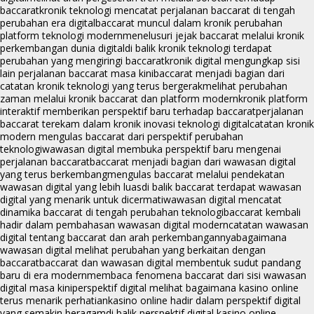
baccarat
kronik teknologi mencatat perjalanan baccarat di tengah
perubahan era digital
baccarat muncul dalam kronik perubahan
platform teknologi modern
menelusuri jejak baccarat melalui kronik
perkembangan dunia digital
di balik kronik teknologi terdapat
perubahan yang mengiringi baccarat
kronik digital mengungkap sisi
lain perjalanan baccarat masa kini
baccarat menjadi bagian dari
catatan kronik teknologi yang terus bergerak
melihat perubahan
zaman melalui kronik baccarat dan platform modern
kronik platform
interaktif memberikan perspektif baru terhadap baccarat
perjalanan
baccarat terekam dalam kronik inovasi teknologi digital
catatan kronik
modern mengulas baccarat dari perspektif perubahan
teknologi
wawasan digital membuka perspektif baru mengenai
perjalanan baccarat
baccarat menjadi bagian dari wawasan digital
yang terus berkembang
mengulas baccarat melalui pendekatan
wawasan digital yang lebih luas
di balik baccarat terdapat wawasan
digital yang menarik untuk dicermati
wawasan digital mencatat
dinamika baccarat di tengah perubahan teknologi
baccarat kembali
hadir dalam pembahasan wawasan digital modern
catatan wawasan
digital tentang baccarat dan arah perkembangannya
bagaimana
wawasan digital melihat perubahan yang berkaitan dengan
baccarat
baccarat dan wawasan digital membentuk sudut pandang
baru di era modern
membaca fenomena baccarat dari sisi wawasan
digital masa kini
perspektif digital melihat bagaimana kasino online
terus menarik perhatian
kasino online hadir dalam perspektif digital
yang semakin beragam
di balik perspektif digital kasino online