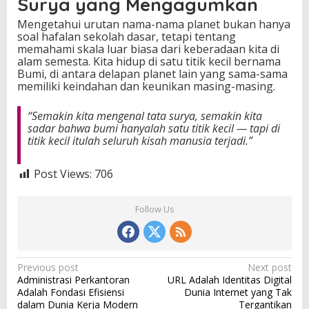
Surya yang Mengagumkan
Mengetahui urutan nama-nama planet bukan hanya
soal hafalan sekolah dasar, tetapi tentang
memahami skala luar biasa dari keberadaan kita di
alam semesta. Kita hidup di satu titik kecil bernama
Bumi, di antara delapan planet lain yang sama-sama
memiliki keindahan dan keunikan masing-masing.
“Semakin kita mengenal tata surya, semakin kita
sadar bahwa bumi hanyalah satu titik kecil — tapi di
titik kecil itulah seluruh kisah manusia terjadi.”
Post Views:
706
Follow Us
P
Previous post
Next post
Administrasi Perkantoran
URL Adalah Identitas Digital
o
Adalah Fondasi Efisiensi
Dunia Internet yang Tak
s
dalam Dunia Kerja Modern
Tergantikan