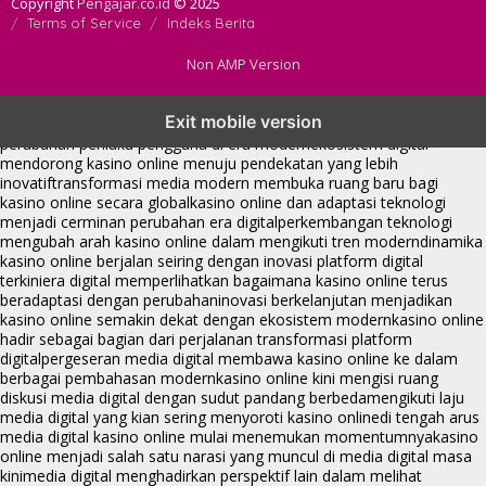
Copyright
Pengajar.co.id
© 2025
Terms of Service
Indeks Berita
Non AMP Version
kasino online menjadi bagian dari transformasi ekosistem digital
Exit mobile version
yang terus berkembang
perkembangan kasino online mencerminkan
perubahan perilaku pengguna di era modern
ekosistem digital
mendorong kasino online menuju pendekatan yang lebih
inovatif
transformasi media modern membuka ruang baru bagi
kasino online secara global
kasino online dan adaptasi teknologi
menjadi cerminan perubahan era digital
perkembangan teknologi
mengubah arah kasino online dalam mengikuti tren modern
dinamika
kasino online berjalan seiring dengan inovasi platform digital
terkini
era digital memperlihatkan bagaimana kasino online terus
beradaptasi dengan perubahan
inovasi berkelanjutan menjadikan
kasino online semakin dekat dengan ekosistem modern
kasino online
hadir sebagai bagian dari perjalanan transformasi platform
digital
pergeseran media digital membawa kasino online ke dalam
berbagai pembahasan modern
kasino online kini mengisi ruang
diskusi media digital dengan sudut pandang berbeda
mengikuti laju
media digital yang kian sering menyoroti kasino online
di tengah arus
media digital kasino online mulai menemukan momentumnya
kasino
online menjadi salah satu narasi yang muncul di media digital masa
kini
media digital menghadirkan perspektif lain dalam melihat