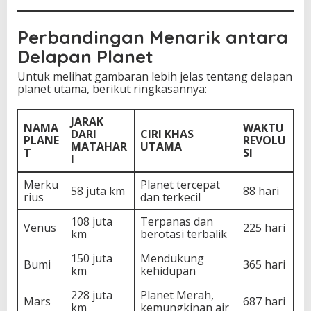
Perbandingan Menarik antara
Delapan Planet
Untuk melihat gambaran lebih jelas tentang delapan
planet utama, berikut ringkasannya:
JARAK
NAMA
WAKTU
DARI
CIRI KHAS
PLANE
REVOLU
MATAHAR
UTAMA
T
SI
I
Merku
Planet tercepat
58 juta km
88 hari
rius
dan terkecil
108 juta
Terpanas dan
Venus
225 hari
km
berotasi terbalik
150 juta
Mendukung
Bumi
365 hari
km
kehidupan
228 juta
Planet Merah,
Mars
687 hari
km
kemungkinan air