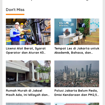
t
Don't Miss
n
a
v
i
g
a
Lisensi Alat Berat, Syarat
Tempat Les di Jakarta untuk
t
Operator dan Aturan K3
Akademik, Bahasa, dan
yang Wajib Dipenuhi
Keterampilan Anak
i
o
n
Rumah Murah di Jaksel
Polusi Jakarta Belum Reda,
Masih Ada, Ini Wilayah dan
Emisi Kendaraan dan PM2,5
Cara Membelinya
Jadi Sorotan