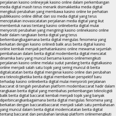
perjalanan kasino online
jejak kasino online dalam perkembangan
media digital masih terus menarik disimak
ketika media digital
mengikuti perubahan yang membawa kasino online ke perhatian
publik
kasino online dilihat dari sisi media digital yang terus
menciptakan inovasi
catatan perjalanan media digital yang ikut
membentuk narasi tentang kasino online
berita digital mulai
menyoroti perubahan yang mengiringi kasino online
kasino online
hadir dalam rangkaian berita digital yang terus
berkembang
bagaimana berita digital mengulas fenomena yang
berkaitan dengan kasino online
di balik arus berita digital kasino
online kembali menjadi perhatian
kasino online mewarnai sejumlah
pembahasan dalam berita digital modern
berita digital mencatat
dinamika baru yang muncul bersama kasino online
mengikuti
perjalanan kasino online melalui sudut pandang berita digital
kasino
online menjadi salah satu topik yang sering muncul di berita
digital
catatan berita digital mengenai kasino online dan perubahan
era teknologi
ketika berita digital memberikan perspektif baru
terhadap kasino online
berita digital mulai menyoroti perjalanan
baccarat di tengah perubahan platform modern
baccarat hadir dalam
rangkaian berita digital yang membahas perkembangan teknologi
di
balik berita digital baccarat kembali menjadi topik yang banyak
diperbincangkan
bagaimana berita digital mengulas fenomena yang
berkaitan dengan baccarat
baccarat menjadi salah satu pembahasan
yang muncul dalam berita digital modern
catatan berita digital
tentang baccarat dan perubahan lanskap platform online
mengikuti