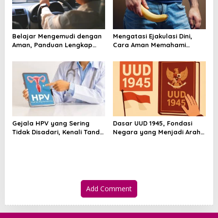
Belajar Mengemudi dengan
Mengatasi Ejakulasi Dini,
Aman, Panduan Lengkap
Cara Aman Memahami
agar Lebih Percaya Diri di
Penyebab dan Langkah
Jalan
Penanganannya
Gejala HPV yang Sering
Dasar UUD 1945, Fondasi
Tidak Disadari, Kenali Tanda
Negara yang Menjadi Arah
dan Risikonya Sejak Awal
Hidup Berbangsa
Add Comment