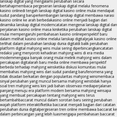
lanskap digital yang mengalami perubahan secara
bertahap
membaca pergeseran lanskap digital melalui fenomena
kasino online
di tengah lanskap digital kasino online mulai mendapat
sudut pandang baru
perkembangan lanskap digital membawa narasi
kasino online ke arah berbeda
kasino online menjadi bagian dari
dinamika lanskap digital modern
catatan mengenai lanskap digital dan
perjalanan kasino online masa kini
ketika perubahan lanskap digital
mulai mempengaruhi pembahasan kasino online
perspektif baru
dalam melihat kasino online melalui lanskap digital
jejak kasino online
terlihat dalam perubahan lanskap dunia digital
di balik perubahan
platform digital mahjong wins mulai sering diperbincangkan
catatan
redaksi yang menyoroti kehadiran mahjong wins di era media
modern
mengapa banyak orang mulai melirik mahjong wins dalam
percakapan digital
arah baru media online membawa perspektif
berbeda terhadap mahjong wins
ketika diskusi komunitas mulai
membahas mahjong wins dari sudut pandang baru
fenomena yang
tidak disadari berkaitan dengan popularitas mahjong wins
membaca
sinyal perubahan yang muncul bersama mahjong wins
tidak hanya
soal tren mahjong wins kini jadi bahan observasi media
perjalanan
panjang menuju era platform modern bersama mahjong wins
apa
yang membuat percakapan tentang mahjong wins terus
bertambah
baccarat muncul dalam sorotan baru seiring perubahan
wajah platform interaktif
ketika baccarat menjadi bagian dari catatan
perubahan dunia digital
pergeseran tren online membawa baccarat ke
dalam perbincangan yang lebih luas
mengapa pembahasan baccarat