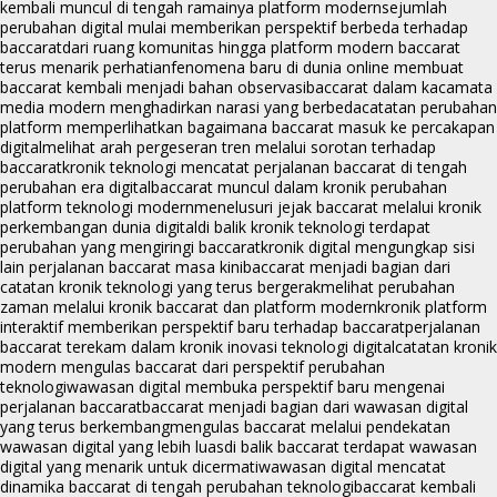
kembali muncul di tengah ramainya platform modern
sejumlah
perubahan digital mulai memberikan perspektif berbeda terhadap
baccarat
dari ruang komunitas hingga platform modern baccarat
terus menarik perhatian
fenomena baru di dunia online membuat
baccarat kembali menjadi bahan observasi
baccarat dalam kacamata
media modern menghadirkan narasi yang berbeda
catatan perubahan
platform memperlihatkan bagaimana baccarat masuk ke percakapan
digital
melihat arah pergeseran tren melalui sorotan terhadap
baccarat
kronik teknologi mencatat perjalanan baccarat di tengah
perubahan era digital
baccarat muncul dalam kronik perubahan
platform teknologi modern
menelusuri jejak baccarat melalui kronik
perkembangan dunia digital
di balik kronik teknologi terdapat
perubahan yang mengiringi baccarat
kronik digital mengungkap sisi
lain perjalanan baccarat masa kini
baccarat menjadi bagian dari
catatan kronik teknologi yang terus bergerak
melihat perubahan
zaman melalui kronik baccarat dan platform modern
kronik platform
interaktif memberikan perspektif baru terhadap baccarat
perjalanan
baccarat terekam dalam kronik inovasi teknologi digital
catatan kronik
modern mengulas baccarat dari perspektif perubahan
teknologi
wawasan digital membuka perspektif baru mengenai
perjalanan baccarat
baccarat menjadi bagian dari wawasan digital
yang terus berkembang
mengulas baccarat melalui pendekatan
wawasan digital yang lebih luas
di balik baccarat terdapat wawasan
digital yang menarik untuk dicermati
wawasan digital mencatat
dinamika baccarat di tengah perubahan teknologi
baccarat kembali