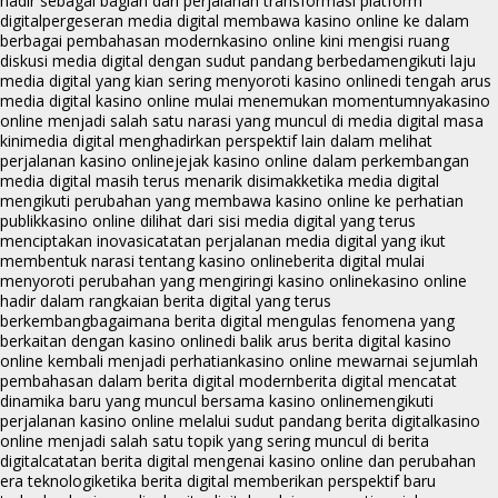
hadir sebagai bagian dari perjalanan transformasi platform
digital
pergeseran media digital membawa kasino online ke dalam
berbagai pembahasan modern
kasino online kini mengisi ruang
diskusi media digital dengan sudut pandang berbeda
mengikuti laju
media digital yang kian sering menyoroti kasino online
di tengah arus
media digital kasino online mulai menemukan momentumnya
kasino
online menjadi salah satu narasi yang muncul di media digital masa
kini
media digital menghadirkan perspektif lain dalam melihat
perjalanan kasino online
jejak kasino online dalam perkembangan
media digital masih terus menarik disimak
ketika media digital
mengikuti perubahan yang membawa kasino online ke perhatian
publik
kasino online dilihat dari sisi media digital yang terus
menciptakan inovasi
catatan perjalanan media digital yang ikut
membentuk narasi tentang kasino online
berita digital mulai
menyoroti perubahan yang mengiringi kasino online
kasino online
hadir dalam rangkaian berita digital yang terus
berkembang
bagaimana berita digital mengulas fenomena yang
berkaitan dengan kasino online
di balik arus berita digital kasino
online kembali menjadi perhatian
kasino online mewarnai sejumlah
pembahasan dalam berita digital modern
berita digital mencatat
dinamika baru yang muncul bersama kasino online
mengikuti
perjalanan kasino online melalui sudut pandang berita digital
kasino
online menjadi salah satu topik yang sering muncul di berita
digital
catatan berita digital mengenai kasino online dan perubahan
era teknologi
ketika berita digital memberikan perspektif baru