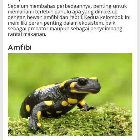
p
Sebelum membahas perbedaannya, penting untuk
a
memahami terlebih dahulu apa yang dimaksud
n
dengan hewan amfibi dan reptil. Kedua kelompok ini
S
memiliki peran penting dalam ekosistem, baik
a
sebagai predator maupun sebagai penyeimbang
t
rantai makanan.
w
a
Amfibi