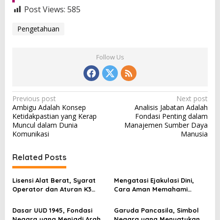
Post Views:
585
Pengetahuan
Follow Us
P
Previous post
Next post
Ambigu Adalah Konsep
Analisis Jabatan Adalah
o
Ketidakpastian yang Kerap
Fondasi Penting dalam
s
Muncul dalam Dunia
Manajemen Sumber Daya
Komunikasi
Manusia
t
n
Related Posts
a
v
Lisensi Alat Berat, Syarat
Mengatasi Ejakulasi Dini,
Operator dan Aturan K3
Cara Aman Memahami
i
yang Wajib Dipenuhi
Penyebab dan Langkah
g
Penanganannya
Dasar UUD 1945, Fondasi
Garuda Pancasila, Simbol
Negara yang Menjadi Arah
Negara yang Menyatukan