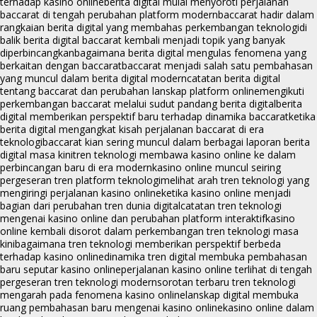
terhadap kasino online
berita digital mulai menyoroti perjalanan
baccarat di tengah perubahan platform modern
baccarat hadir dalam
rangkaian berita digital yang membahas perkembangan teknologi
di
balik berita digital baccarat kembali menjadi topik yang banyak
diperbincangkan
bagaimana berita digital mengulas fenomena yang
berkaitan dengan baccarat
baccarat menjadi salah satu pembahasan
yang muncul dalam berita digital modern
catatan berita digital
tentang baccarat dan perubahan lanskap platform online
mengikuti
perkembangan baccarat melalui sudut pandang berita digital
berita
digital memberikan perspektif baru terhadap dinamika baccarat
ketika
berita digital mengangkat kisah perjalanan baccarat di era
teknologi
baccarat kian sering muncul dalam berbagai laporan berita
digital masa kini
tren teknologi membawa kasino online ke dalam
perbincangan baru di era modern
kasino online muncul seiring
pergeseran tren platform teknologi
melihat arah tren teknologi yang
mengiringi perjalanan kasino online
ketika kasino online menjadi
bagian dari perubahan tren dunia digital
catatan tren teknologi
mengenai kasino online dan perubahan platform interaktif
kasino
online kembali disorot dalam perkembangan tren teknologi masa
kini
bagaimana tren teknologi memberikan perspektif berbeda
terhadap kasino online
dinamika tren digital membuka pembahasan
baru seputar kasino online
perjalanan kasino online terlihat di tengah
pergeseran tren teknologi modern
sorotan terbaru tren teknologi
mengarah pada fenomena kasino online
lanskap digital membuka
ruang pembahasan baru mengenai kasino online
kasino online dalam