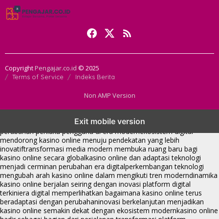
Copyright
Pengajar.co.id
© 2025
Terms of Service
Indeks Berita
Non AMP Version
kasino online menjadi bagian dari transformasi ekosistem digital
Exit mobile version
yang terus berkembang
perkembangan kasino online mencerminkan
perubahan perilaku pengguna di era modern
ekosistem digital
mendorong kasino online menuju pendekatan yang lebih
inovatif
transformasi media modern membuka ruang baru bagi
kasino online secara global
kasino online dan adaptasi teknologi
menjadi cerminan perubahan era digital
perkembangan teknologi
mengubah arah kasino online dalam mengikuti tren modern
dinamika
kasino online berjalan seiring dengan inovasi platform digital
terkini
era digital memperlihatkan bagaimana kasino online terus
beradaptasi dengan perubahan
inovasi berkelanjutan menjadikan
kasino online semakin dekat dengan ekosistem modern
kasino online