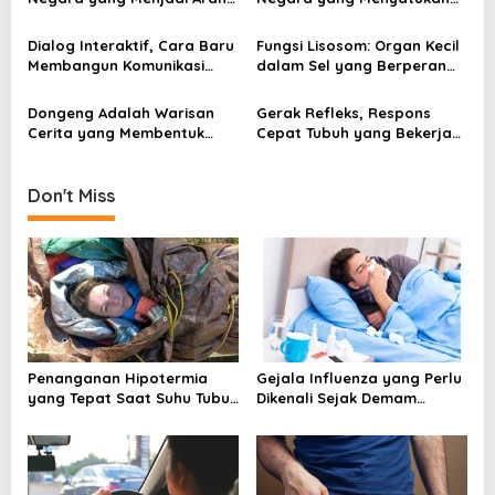
a
Hidup Berbangsa
Banyak Wajah Indonesia
t
Dialog Interaktif, Cara Baru
Fungsi Lisosom: Organ Kecil
i
Membangun Komunikasi
dalam Sel yang Berperan
yang Lebih Hidup dan
Besar bagi Kehidupan
o
Bermakna
Dongeng Adalah Warisan
Gerak Refleks, Respons
n
Cerita yang Membentuk
Cepat Tubuh yang Bekerja
Imajinasi
Tanpa Kita Sadari
Don't Miss
Penanganan Hipotermia
Gejala Influenza yang Perlu
yang Tepat Saat Suhu Tubuh
Dikenali Sejak Demam
Turun Secara Berbahaya
Mendadak Muncul