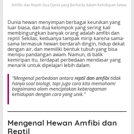
n
Amfibi dan Reptil: Dua Dunia yang Berbeda dalam Kehidupan Satwa
i
a
y
Dunia hewan menyimpan berbagai keunikan yang
a
luar biasa, dan dua kelompok yang sering kali
n
membingungkan banyak orang adalah amfibi dan
g
reptil. Sekilas, keduanya tampak mirip karena sama-
B
sama termasuk hewan berdarah dingin, hidup dekat
e
dengan air, dan memiliki bentuk tubuh yang bisa
r
menipu pandangan awam. Namun, di balik
b
kemiripan itu, terdapat perbedaan mendasar yang
e
menarik untuk dipelajari lebih dalam.
d
a
“Mengenal perbedaan antara
reptil dan amfibi
tidak
d
hanya soal biologi, tapi juga cara kita memahami
a
bagaimana alam menciptakan keberagaman
l
kehidupan dengan cara yang unik.”
a
m
K
e
h
Mengenal Hewan Amfibi dan
i
d
Reptil
u