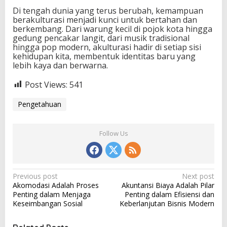
Di tengah dunia yang terus berubah, kemampuan
berakulturasi menjadi kunci untuk bertahan dan
berkembang. Dari warung kecil di pojok kota hingga
gedung pencakar langit, dari musik tradisional
hingga pop modern, akulturasi hadir di setiap sisi
kehidupan kita, membentuk identitas baru yang
lebih kaya dan berwarna.
Post Views:
541
Pengetahuan
Follow Us
P
Previous post
Next post
Akomodasi Adalah Proses
Akuntansi Biaya Adalah Pilar
o
Penting dalam Menjaga
Penting dalam Efisiensi dan
s
Keseimbangan Sosial
Keberlanjutan Bisnis Modern
t