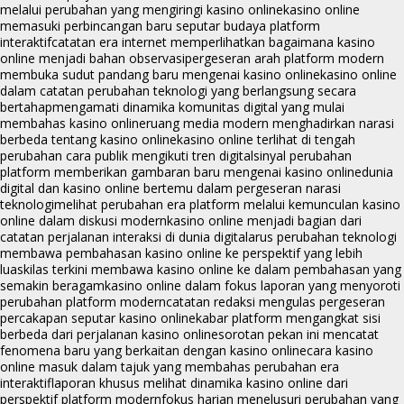
melalui perubahan yang mengiringi kasino online
kasino online
memasuki perbincangan baru seputar budaya platform
interaktif
catatan era internet memperlihatkan bagaimana kasino
online menjadi bahan observasi
pergeseran arah platform modern
membuka sudut pandang baru mengenai kasino online
kasino online
dalam catatan perubahan teknologi yang berlangsung secara
bertahap
mengamati dinamika komunitas digital yang mulai
membahas kasino online
ruang media modern menghadirkan narasi
berbeda tentang kasino online
kasino online terlihat di tengah
perubahan cara publik mengikuti tren digital
sinyal perubahan
platform memberikan gambaran baru mengenai kasino online
dunia
digital dan kasino online bertemu dalam pergeseran narasi
teknologi
melihat perubahan era platform melalui kemunculan kasino
online dalam diskusi modern
kasino online menjadi bagian dari
catatan perjalanan interaksi di dunia digital
arus perubahan teknologi
membawa pembahasan kasino online ke perspektif yang lebih
luas
kilas terkini membawa kasino online ke dalam pembahasan yang
semakin beragam
kasino online dalam fokus laporan yang menyoroti
perubahan platform modern
catatan redaksi mengulas pergeseran
percakapan seputar kasino online
kabar platform mengangkat sisi
berbeda dari perjalanan kasino online
sorotan pekan ini mencatat
fenomena baru yang berkaitan dengan kasino online
cara kasino
online masuk dalam tajuk yang membahas perubahan era
interaktif
laporan khusus melihat dinamika kasino online dari
perspektif platform modern
fokus harian menelusuri perubahan yang