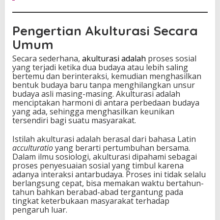
e
d
a
Pengertian Akulturasi Secara
a
Umum
n
B
Secara sederhana,
akulturasi adalah
proses sosial
u
yang terjadi ketika dua budaya atau lebih saling
d
bertemu dan berinteraksi, kemudian menghasilkan
a
bentuk budaya baru tanpa menghilangkan unsur
y
budaya asli masing-masing. Akulturasi adalah
a
menciptakan harmoni di antara perbedaan budaya
d
yang ada, sehingga menghasilkan keunikan
a
tersendiri bagi suatu masyarakat.
l
a
Istilah akulturasi adalah berasal dari bahasa Latin
m
acculturatio
yang berarti pertumbuhan bersama.
H
Dalam ilmu sosiologi, akulturasi dipahami sebagai
a
proses penyesuaian sosial yang timbul karena
r
adanya interaksi antarbudaya. Proses ini tidak selalu
m
berlangsung cepat, bisa memakan waktu bertahun-
o
tahun bahkan berabad-abad tergantung pada
n
tingkat keterbukaan masyarakat terhadap
i
pengaruh luar.