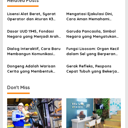
Related Posts
n
a
Lisensi Alat Berat, Syarat
Mengatasi Ejakulasi Dini,
v
Operator dan Aturan K3
Cara Aman Memahami
yang Wajib Dipenuhi
Penyebab dan Langkah
i
Penanganannya
Dasar UUD 1945, Fondasi
Garuda Pancasila, Simbol
g
Negara yang Menjadi Arah
Negara yang Menyatukan
Hidup Berbangsa
Banyak Wajah Indonesia
a
Dialog Interaktif, Cara Baru
Fungsi Lisosom: Organ Kecil
t
Membangun Komunikasi
dalam Sel yang Berperan
i
yang Lebih Hidup dan
Besar bagi Kehidupan
Bermakna
o
Dongeng Adalah Warisan
Gerak Refleks, Respons
Cerita yang Membentuk
Cepat Tubuh yang Bekerja
n
Imajinasi
Tanpa Kita Sadari
Don't Miss