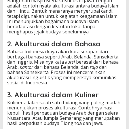
Bangunan masjid Menara Kudus di Jawa Tengah
adalah contoh nyata akulturasi antara budaya Islam
dan Hindu. Bentuk menaranya menyerupai candi,
tetapi digunakan untuk kegiatan keagamaan Islam.
Ini menunjukkan bagaimana budaya Islam
beradaptasi dengan kearifan lokal tanpa
menghapus jejak budaya sebelumnya.
2. Akulturasi dalam Bahasa
Bahasa Indonesia kaya akan kata serapan dari
berbagai bahasa seperti Arab, Belanda, Sansekerta,
dan Inggris. Misalnya kata
kursi
berasal dari bahasa
Arab,
kantor
dari bahasa Belanda, dan
raja
dari
bahasa Sansekerta. Proses ini mencerminkan
akulturasi linguistik yang memperkaya komunikasi
sosial di Indonesia.
3. Akulturasi dalam Kuliner
Kuliner adalah salah satu bidang yang paling mudah
menunjukkan proses akulturasi. Contohnya nasi
kebuli, hasil perpaduan budaya Arab dengan selera
Nusantara. Atau lumpia Semarang yang merupakan
hasil perpaduan budaya Tionghoa dan Jawa.