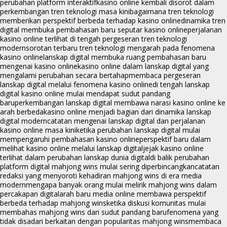
perubahan platform interaktif
kasino online kembali disorot dalam
perkembangan tren teknologi masa kini
bagaimana tren teknologi
memberikan perspektif berbeda terhadap kasino online
dinamika tren
digital membuka pembahasan baru seputar kasino online
perjalanan
kasino online terlihat di tengah pergeseran tren teknologi
modern
sorotan terbaru tren teknologi mengarah pada fenomena
kasino online
lanskap digital membuka ruang pembahasan baru
mengenai kasino online
kasino online dalam lanskap digital yang
mengalami perubahan secara bertahap
membaca pergeseran
lanskap digital melalui fenomena kasino online
di tengah lanskap
digital kasino online mulai mendapat sudut pandang
baru
perkembangan lanskap digital membawa narasi kasino online ke
arah berbeda
kasino online menjadi bagian dari dinamika lanskap
digital modern
catatan mengenai lanskap digital dan perjalanan
kasino online masa kini
ketika perubahan lanskap digital mulai
mempengaruhi pembahasan kasino online
perspektif baru dalam
melihat kasino online melalui lanskap digital
jejak kasino online
terlihat dalam perubahan lanskap dunia digital
di balik perubahan
platform digital mahjong wins mulai sering diperbincangkan
catatan
redaksi yang menyoroti kehadiran mahjong wins di era media
modern
mengapa banyak orang mulai melirik mahjong wins dalam
percakapan digital
arah baru media online membawa perspektif
berbeda terhadap mahjong wins
ketika diskusi komunitas mulai
membahas mahjong wins dari sudut pandang baru
fenomena yang
tidak disadari berkaitan dengan popularitas mahjong wins
membaca