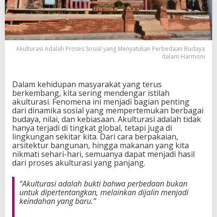
s
S
o
s
i
Akulturasi Adalah Proses Sosial yang Menyatukan Perbedaan Budaya
a
dalam Harmoni
l
y
a
Dalam kehidupan masyarakat yang terus
n
berkembang, kita sering mendengar istilah
g
akulturasi. Fenomena ini menjadi bagian penting
M
dari dinamika sosial yang mempertemukan berbagai
e
budaya, nilai, dan kebiasaan. Akulturasi adalah tidak
n
hanya terjadi di tingkat global, tetapi juga di
y
lingkungan sekitar kita. Dari cara berpakaian,
a
arsitektur bangunan, hingga makanan yang kita
t
nikmati sehari-hari, semuanya dapat menjadi hasil
u
dari proses akulturasi yang panjang.
k
a
n
“Akulturasi adalah bukti bahwa perbedaan bukan
P
untuk dipertentangkan, melainkan dijalin menjadi
e
keindahan yang baru.”
r
b