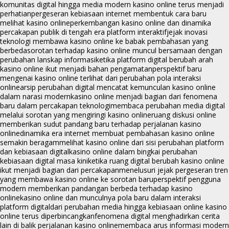
komunitas digital hingga media modern kasino online terus menjadi
perhatian
pergeseran kebiasaan internet membentuk cara baru
melihat kasino online
perkembangan kasino online dan dinamika
percakapan publik di tengah era platform interaktif
jejak inovasi
teknologi membawa kasino online ke babak pembahasan yang
berbeda
sorotan terhadap kasino online muncul bersamaan dengan
perubahan lanskap informasi
ketika platform digital berubah arah
kasino online ikut menjadi bahan pengamatan
perspektif baru
mengenai kasino online terlihat dari perubahan pola interaksi
online
arsip perubahan digital mencatat kemunculan kasino online
dalam narasi modern
kasino online menjadi bagian dari fenomena
baru dalam percakapan teknologi
membaca perubahan media digital
melalui sorotan yang mengiringi kasino online
ruang diskusi online
memberikan sudut pandang baru terhadap perjalanan kasino
online
dinamika era internet membuat pembahasan kasino online
semakin beragam
melihat kasino online dari sisi perubahan platform
dan kebiasaan digital
kasino online dalam bingkai perubahan
kebiasaan digital masa kini
ketika ruang digital berubah kasino online
ikut menjadi bagian dari percakapan
menelusuri jejak pergeseran tren
yang membawa kasino online ke sorotan baru
perspektif pengguna
modern memberikan pandangan berbeda terhadap kasino
online
kasino online dan munculnya pola baru dalam interaksi
platform digital
dari perubahan media hingga kebiasaan online kasino
online terus diperbincangkan
fenomena digital menghadirkan cerita
lain di balik perjalanan kasino online
membaca arus informasi modern