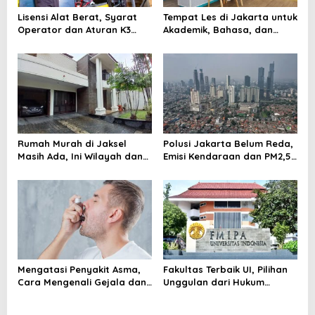
Lisensi Alat Berat, Syarat
Tempat Les di Jakarta untuk
Operator dan Aturan K3
Akademik, Bahasa, dan
yang Wajib Dipenuhi
Keterampilan Anak
Rumah Murah di Jaksel
Polusi Jakarta Belum Reda,
Masih Ada, Ini Wilayah dan
Emisi Kendaraan dan PM2,5
Cara Membelinya
Jadi Sorotan
Mengatasi Penyakit Asma,
Fakultas Terbaik UI, Pilihan
Cara Mengenali Gejala dan
Unggulan dari Hukum
Menjaga Napas Tetap
hingga Kedokteran
Terkendali