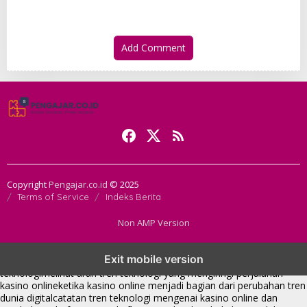
Add Comment
Copyright
Pengajar.co.id
© 2025
Terms of Service
Indeks Berita
Non AMP Version
tren teknologi membawa kasino online ke dalam perbincangan baru
Exit mobile version
di era modern
kasino online muncul seiring pergeseran tren platform
teknologi
melihat arah tren teknologi yang mengiringi perjalanan
kasino online
ketika kasino online menjadi bagian dari perubahan tren
dunia digital
catatan tren teknologi mengenai kasino online dan