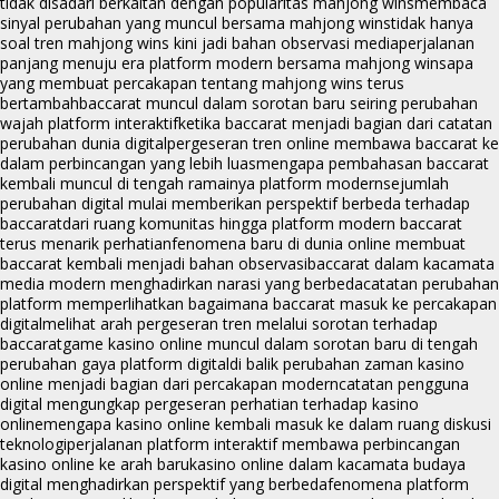
tidak disadari berkaitan dengan popularitas mahjong wins
membaca
sinyal perubahan yang muncul bersama mahjong wins
tidak hanya
soal tren mahjong wins kini jadi bahan observasi media
perjalanan
panjang menuju era platform modern bersama mahjong wins
apa
yang membuat percakapan tentang mahjong wins terus
bertambah
baccarat muncul dalam sorotan baru seiring perubahan
wajah platform interaktif
ketika baccarat menjadi bagian dari catatan
perubahan dunia digital
pergeseran tren online membawa baccarat ke
dalam perbincangan yang lebih luas
mengapa pembahasan baccarat
kembali muncul di tengah ramainya platform modern
sejumlah
perubahan digital mulai memberikan perspektif berbeda terhadap
baccarat
dari ruang komunitas hingga platform modern baccarat
terus menarik perhatian
fenomena baru di dunia online membuat
baccarat kembali menjadi bahan observasi
baccarat dalam kacamata
media modern menghadirkan narasi yang berbeda
catatan perubahan
platform memperlihatkan bagaimana baccarat masuk ke percakapan
digital
melihat arah pergeseran tren melalui sorotan terhadap
baccarat
game kasino online muncul dalam sorotan baru di tengah
perubahan gaya platform digital
di balik perubahan zaman kasino
online menjadi bagian dari percakapan modern
catatan pengguna
digital mengungkap pergeseran perhatian terhadap kasino
online
mengapa kasino online kembali masuk ke dalam ruang diskusi
teknologi
perjalanan platform interaktif membawa perbincangan
kasino online ke arah baru
kasino online dalam kacamata budaya
digital menghadirkan perspektif yang berbeda
fenomena platform