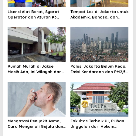
Lisensi Alat Berat, Syarat
Tempat Les di Jakarta untuk
Operator dan Aturan K3
Akademik, Bahasa, dan
yang Wajib Dipenuhi
Keterampilan Anak
Rumah Murah di Jaksel
Polusi Jakarta Belum Reda,
Masih Ada, Ini Wilayah dan
Emisi Kendaraan dan PM2,5
Cara Membelinya
Jadi Sorotan
Mengatasi Penyakit Asma,
Fakultas Terbaik UI, Pilihan
Cara Mengenali Gejala dan
Unggulan dari Hukum
Menjaga Napas Tetap
hingga Kedokteran