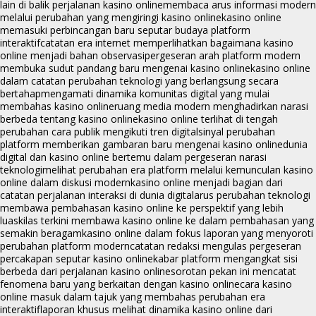
lain di balik perjalanan kasino online
membaca arus informasi modern
melalui perubahan yang mengiringi kasino online
kasino online
memasuki perbincangan baru seputar budaya platform
interaktif
catatan era internet memperlihatkan bagaimana kasino
online menjadi bahan observasi
pergeseran arah platform modern
membuka sudut pandang baru mengenai kasino online
kasino online
dalam catatan perubahan teknologi yang berlangsung secara
bertahap
mengamati dinamika komunitas digital yang mulai
membahas kasino online
ruang media modern menghadirkan narasi
berbeda tentang kasino online
kasino online terlihat di tengah
perubahan cara publik mengikuti tren digital
sinyal perubahan
platform memberikan gambaran baru mengenai kasino online
dunia
digital dan kasino online bertemu dalam pergeseran narasi
teknologi
melihat perubahan era platform melalui kemunculan kasino
online dalam diskusi modern
kasino online menjadi bagian dari
catatan perjalanan interaksi di dunia digital
arus perubahan teknologi
membawa pembahasan kasino online ke perspektif yang lebih
luas
kilas terkini membawa kasino online ke dalam pembahasan yang
semakin beragam
kasino online dalam fokus laporan yang menyoroti
perubahan platform modern
catatan redaksi mengulas pergeseran
percakapan seputar kasino online
kabar platform mengangkat sisi
berbeda dari perjalanan kasino online
sorotan pekan ini mencatat
fenomena baru yang berkaitan dengan kasino online
cara kasino
online masuk dalam tajuk yang membahas perubahan era
interaktif
laporan khusus melihat dinamika kasino online dari