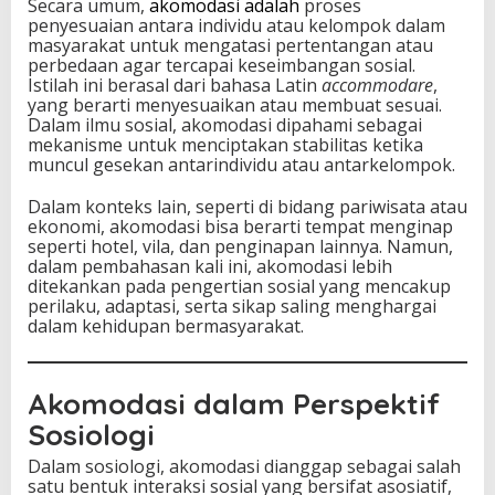
Secara umum,
akomodasi adalah
proses
b
penyesuaian antara individu atau kelompok dalam
a
masyarakat untuk mengatasi pertentangan atau
n
perbedaan agar tercapai keseimbangan sosial.
g
Istilah ini berasal dari bahasa Latin
accommodare
,
a
yang berarti menyesuaikan atau membuat sesuai.
n
Dalam ilmu sosial, akomodasi dipahami sebagai
S
mekanisme untuk menciptakan stabilitas ketika
o
muncul gesekan antarindividu atau antarkelompok.
s
i
Dalam konteks lain, seperti di bidang pariwisata atau
a
ekonomi, akomodasi bisa berarti tempat menginap
l
seperti hotel, vila, dan penginapan lainnya. Namun,
dalam pembahasan kali ini, akomodasi lebih
ditekankan pada pengertian sosial yang mencakup
perilaku, adaptasi, serta sikap saling menghargai
dalam kehidupan bermasyarakat.
Akomodasi dalam Perspektif
Sosiologi
Dalam sosiologi, akomodasi dianggap sebagai salah
satu bentuk interaksi sosial yang bersifat asosiatif,