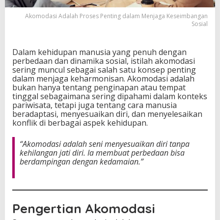
P
e
Akomodasi Adalah Proses Penting dalam Menjaga Keseimbangan
Sosial
n
t
i
Dalam kehidupan manusia yang penuh dengan
n
perbedaan dan dinamika sosial, istilah akomodasi
g
sering muncul sebagai salah satu konsep penting
d
dalam menjaga keharmonisan. Akomodasi adalah
a
bukan hanya tentang penginapan atau tempat
l
tinggal sebagaimana sering dipahami dalam konteks
a
pariwisata, tetapi juga tentang cara manusia
m
beradaptasi, menyesuaikan diri, dan menyelesaikan
M
konflik di berbagai aspek kehidupan.
e
n
j
“Akomodasi adalah seni menyesuaikan diri tanpa
a
kehilangan jati diri. Ia membuat perbedaan bisa
g
berdampingan dengan kedamaian.”
a
K
e
s
e
Pengertian Akomodasi
i
m