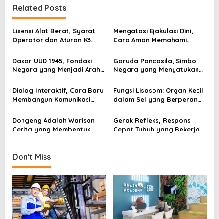
n
Related Posts
a
v
Lisensi Alat Berat, Syarat
Mengatasi Ejakulasi Dini,
Operator dan Aturan K3
Cara Aman Memahami
i
yang Wajib Dipenuhi
Penyebab dan Langkah
g
Penanganannya
Dasar UUD 1945, Fondasi
Garuda Pancasila, Simbol
Negara yang Menjadi Arah
Negara yang Menyatukan
a
Hidup Berbangsa
Banyak Wajah Indonesia
t
Dialog Interaktif, Cara Baru
Fungsi Lisosom: Organ Kecil
i
Membangun Komunikasi
dalam Sel yang Berperan
yang Lebih Hidup dan
Besar bagi Kehidupan
o
Bermakna
Dongeng Adalah Warisan
Gerak Refleks, Respons
n
Cerita yang Membentuk
Cepat Tubuh yang Bekerja
Imajinasi
Tanpa Kita Sadari
Don't Miss