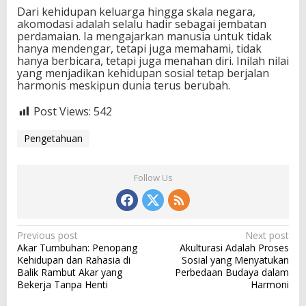
Dari kehidupan keluarga hingga skala negara,
akomodasi adalah selalu hadir sebagai jembatan
perdamaian. Ia mengajarkan manusia untuk tidak
hanya mendengar, tetapi juga memahami, tidak
hanya berbicara, tetapi juga menahan diri. Inilah nilai
yang menjadikan kehidupan sosial tetap berjalan
harmonis meskipun dunia terus berubah.
Post Views:
542
Pengetahuan
Follow Us
P
Previous post
Next post
Akar Tumbuhan: Penopang
Akulturasi Adalah Proses
o
Kehidupan dan Rahasia di
Sosial yang Menyatukan
s
Balik Rambut Akar yang
Perbedaan Budaya dalam
Bekerja Tanpa Henti
Harmoni
t