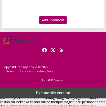
Terkendali
Add Comment
Copyright
Pengajar.co.id
© 2025
Terms of Service
Indeks Berita
Non AMP Version
tren teknologi membawa kasino online ke dalam perbincangan baru
Exit mobile version
di era modern
kasino online muncul seiring pergeseran tren platform
teknologi
melihat arah tren teknologi yang mengiringi perjalanan
kasino online
ketika kasino online menjadi bagian dari perubahan tren