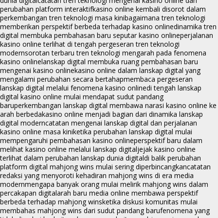
dunia digital
catatan tren teknologi mengenai kasino online dan
perubahan platform interaktif
kasino online kembali disorot dalam
perkembangan tren teknologi masa kini
bagaimana tren teknologi
memberikan perspektif berbeda terhadap kasino online
dinamika tren
digital membuka pembahasan baru seputar kasino online
perjalanan
kasino online terlihat di tengah pergeseran tren teknologi
modern
sorotan terbaru tren teknologi mengarah pada fenomena
kasino online
lanskap digital membuka ruang pembahasan baru
mengenai kasino online
kasino online dalam lanskap digital yang
mengalami perubahan secara bertahap
membaca pergeseran
lanskap digital melalui fenomena kasino online
di tengah lanskap
digital kasino online mulai mendapat sudut pandang
baru
perkembangan lanskap digital membawa narasi kasino online ke
arah berbeda
kasino online menjadi bagian dari dinamika lanskap
digital modern
catatan mengenai lanskap digital dan perjalanan
kasino online masa kini
ketika perubahan lanskap digital mulai
mempengaruhi pembahasan kasino online
perspektif baru dalam
melihat kasino online melalui lanskap digital
jejak kasino online
terlihat dalam perubahan lanskap dunia digital
di balik perubahan
platform digital mahjong wins mulai sering diperbincangkan
catatan
redaksi yang menyoroti kehadiran mahjong wins di era media
modern
mengapa banyak orang mulai melirik mahjong wins dalam
percakapan digital
arah baru media online membawa perspektif
berbeda terhadap mahjong wins
ketika diskusi komunitas mulai
membahas mahjong wins dari sudut pandang baru
fenomena yang