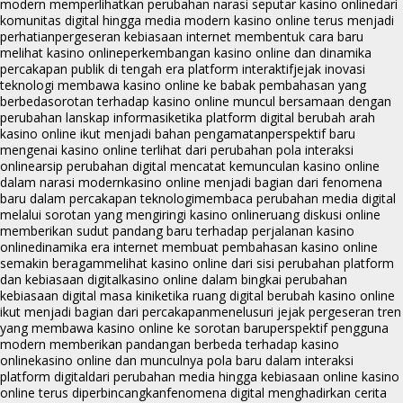
modern memperlihatkan perubahan narasi seputar kasino online
dari
komunitas digital hingga media modern kasino online terus menjadi
perhatian
pergeseran kebiasaan internet membentuk cara baru
melihat kasino online
perkembangan kasino online dan dinamika
percakapan publik di tengah era platform interaktif
jejak inovasi
teknologi membawa kasino online ke babak pembahasan yang
berbeda
sorotan terhadap kasino online muncul bersamaan dengan
perubahan lanskap informasi
ketika platform digital berubah arah
kasino online ikut menjadi bahan pengamatan
perspektif baru
mengenai kasino online terlihat dari perubahan pola interaksi
online
arsip perubahan digital mencatat kemunculan kasino online
dalam narasi modern
kasino online menjadi bagian dari fenomena
baru dalam percakapan teknologi
membaca perubahan media digital
melalui sorotan yang mengiringi kasino online
ruang diskusi online
memberikan sudut pandang baru terhadap perjalanan kasino
online
dinamika era internet membuat pembahasan kasino online
semakin beragam
melihat kasino online dari sisi perubahan platform
dan kebiasaan digital
kasino online dalam bingkai perubahan
kebiasaan digital masa kini
ketika ruang digital berubah kasino online
ikut menjadi bagian dari percakapan
menelusuri jejak pergeseran tren
yang membawa kasino online ke sorotan baru
perspektif pengguna
modern memberikan pandangan berbeda terhadap kasino
online
kasino online dan munculnya pola baru dalam interaksi
platform digital
dari perubahan media hingga kebiasaan online kasino
online terus diperbincangkan
fenomena digital menghadirkan cerita