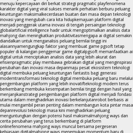
menuju kepercayaan diri berkat strategi pragmatic play
fenomena
karakter digital yang viral sukses menarik perhatian berburu peluang
keuntungan maksimal
kecerdasan buatan dan masa depan teknologi
inovasi yang mengubah cara kita hidup
kemajuan platform digital
menjadi penggerak utama inovasi di tengah persaingan teknologi
global
artificial intelligence hadir untuk mengoptimalkan analisis data
mahjong dan meningkatkan produktivitas
mengapa ai digital semakin
diandalkan untuk menganalisis peluang bernilai tinggi ini
alasannya
mengungkap faktor yang membuat game pgsoft tetap
populer di kalangan penggemar game digital
pgsoft memanfaatkan ai
digital untuk menciptakan analisis data yang lebih akurat dan
efisien
pragmatic play membawa gebrakan digital yang menginspirasi
perubahan dan inovasi masa depan
maju pesat ekosistem teknologi
digital membuka peluang keuntungan fantastis bagi generasi
modern
transformasi teknologi digital membuka peluang baru melalui
pengembangan platform yang lebih inovatif
teknologi modern terus
berkembang membuka kesempatan bernilai tinggi dengan hasil yang
menjanjikan
strategi pengembangan platform digital menjadi fondasi
utama dalam menghadirkan inovasi berkelanjutan
robot berbasis ai
mulai mengambil peran penting dalam membangun kota pintar masa
depan
revolusi teknologi masa kini menghadirkan peluang
menguntungkan dengan potensi hasil maksimal
mahjong ways dan
cerita perubahan yang terus berkembang di platform
online
fenomena mahjong ways muncul bersama pergeseran
kebiasaan digital
mahjong ways menemukan momentum baru di