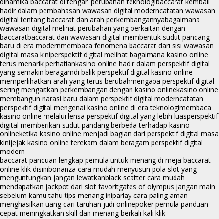
dinamika baccarat di tengah perubahan teknologi
baccarat kembali
hadir dalam pembahasan wawasan digital modern
catatan wawasan
digital tentang baccarat dan arah perkembangannya
bagaimana
wawasan digital melihat perubahan yang berkaitan dengan
baccarat
baccarat dan wawasan digital membentuk sudut pandang
baru di era modern
membaca fenomena baccarat dari sisi wawasan
digital masa kini
perspektif digital melihat bagaimana kasino online
terus menarik perhatian
kasino online hadir dalam perspektif digital
yang semakin beragam
di balik perspektif digital kasino online
memperlihatkan arah yang terus berubah
mengapa perspektif digital
sering mengaitkan perkembangan dengan kasino online
kasino online
membangun narasi baru dalam perspektif digital modern
catatan
perspektif digital mengenai kasino online di era teknologi
membaca
kasino online melalui lensa perspektif digital yang lebih luas
perspektif
digital memberikan sudut pandang berbeda terhadap kasino
online
ketika kasino online menjadi bagian dari perspektif digital masa
kini
jejak kasino online terekam dalam beragam perspektif digital
modern
baccarat panduan lengkap pemula untuk menang di meja baccarat
online klik disini
bonanza cara mudah menyusun pola slot yang
menguntungkan jangan lewatkan
black scatter cara mudah
mendapatkan jackpot dari slot favorit
gates of olympus jangan main
sebelum kamu tahu tips menang ini
parlay cara paling aman
menghasilkan uang dari taruhan judi online
poker pemula panduan
cepat meningkatkan skill dan menang berkali kali klik