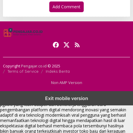
Add Comment
Copyright
Pengajar.co.id
© 2025
Terms of Service
Indeks Berita
Non AMP Version
transformasi digital pragmatic play menjadi inspirasi baru dalam
Exit mobile version
menghadirkan inovasi berkualitas
ai digital menjadi kunci analisis data
pgsoft yang lebih adaptif dan berkinerja tinggi
arah baru
pengembangan platform digital mendorong inovasi yang semakin
adaptif di era teknologi modern
kisah viral pengguna yang berhasil
memanfaatkan teknologi digital hingga mendapatkan hasil di luar
ekspektasi
ai digital berhasil membaca pola tersembunyi hasilnya
bikin banyak orang terkejut
kisah investor toko baju dari keraguan