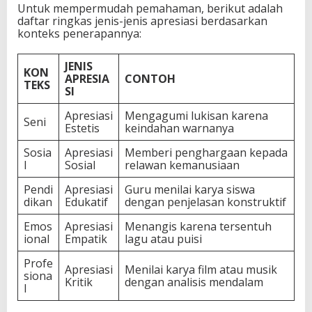
Untuk mempermudah pemahaman, berikut adalah
daftar ringkas jenis-jenis apresiasi berdasarkan
konteks penerapannya:
JENIS
KON
APRESIA
CONTOH
TEKS
SI
Apresiasi
Mengagumi lukisan karena
Seni
Estetis
keindahan warnanya
Sosia
Apresiasi
Memberi penghargaan kepada
l
Sosial
relawan kemanusiaan
Pendi
Apresiasi
Guru menilai karya siswa
dikan
Edukatif
dengan penjelasan konstruktif
Emos
Apresiasi
Menangis karena tersentuh
ional
Empatik
lagu atau puisi
Profe
Apresiasi
Menilai karya film atau musik
siona
Kritik
dengan analisis mendalam
l