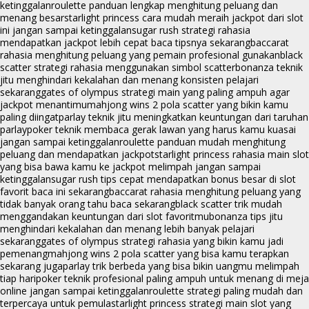
ketinggalan
roulette panduan lengkap menghitung peluang dan
menang besar
starlight princess cara mudah meraih jackpot dari slot
ini jangan sampai ketinggalan
sugar rush strategi rahasia
mendapatkan jackpot lebih cepat baca tipsnya sekarang
baccarat
rahasia menghitung peluang yang pemain profesional gunakan
black
scatter strategi rahasia menggunakan simbol scatter
bonanza teknik
jitu menghindari kekalahan dan menang konsisten pelajari
sekarang
gates of olympus strategi main yang paling ampuh agar
jackpot menantimu
mahjong wins 2 pola scatter yang bikin kamu
paling diingat
parlay teknik jitu meningkatkan keuntungan dari taruhan
parlay
poker teknik membaca gerak lawan yang harus kamu kuasai
jangan sampai ketinggalan
roulette panduan mudah menghitung
peluang dan mendapatkan jackpot
starlight princess rahasia main slot
yang bisa bawa kamu ke jackpot melimpah jangan sampai
ketinggalan
sugar rush tips cepat mendapatkan bonus besar di slot
favorit baca ini sekarang
baccarat rahasia menghitung peluang yang
tidak banyak orang tahu baca sekarang
black scatter trik mudah
menggandakan keuntungan dari slot favoritmu
bonanza tips jitu
menghindari kekalahan dan menang lebih banyak pelajari
sekarang
gates of olympus strategi rahasia yang bikin kamu jadi
pemenang
mahjong wins 2 pola scatter yang bisa kamu terapkan
sekarang juga
parlay trik berbeda yang bisa bikin uangmu melimpah
tiap hari
poker teknik profesional paling ampuh untuk menang di meja
online jangan sampai ketinggalan
roulette strategi paling mudah dan
terpercaya untuk pemula
starlight princess strategi main slot yang