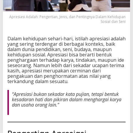
r
t
i
Apresiasi Adalah: Pengertian, Jenis, dan Pentingnya Dalam Kehidupan
a
Sosial dan Seni
n
,
J
Dalam kehidupan sehari-hari, istilah apresiasi adalah
e
yang sering terdengar di berbagai konteks, baik
n
dalam dunia pendidikan, seni, budaya, maupun
i
kehidupan sosial. Apresiasi bisa berarti bentuk
s
penghargaan terhadap karya, tindakan, maupun ide
,
seseorang. Namun lebih dari sekadar ucapan terima
d
kasih, apresiasi merupakan cerminan dari
a
pengakuan dan penghormatan atas nilai yang
n
terkandung dalam sesuatu.
P
e
“Apresiasi bukan sekadar kata pujian, tetapi bentuk
n
kesadaran hati dan pikiran dalam menghargai karya
t
dan usaha orang lain.”
i
n
g
n
y
a