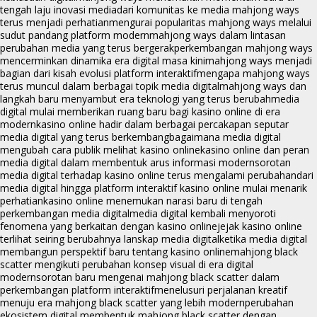
tengah laju inovasi media
dari komunitas ke media mahjong ways
terus menjadi perhatian
mengurai popularitas mahjong ways melalui
sudut pandang platform modern
mahjong ways dalam lintasan
perubahan media yang terus bergerak
perkembangan mahjong ways
mencerminkan dinamika era digital masa kini
mahjong ways menjadi
bagian dari kisah evolusi platform interaktif
mengapa mahjong ways
terus muncul dalam berbagai topik media digital
mahjong ways dan
langkah baru menyambut era teknologi yang terus berubah
media
digital mulai memberikan ruang baru bagi kasino online di era
modern
kasino online hadir dalam berbagai percakapan seputar
media digital yang terus berkembang
bagaimana media digital
mengubah cara publik melihat kasino online
kasino online dan peran
media digital dalam membentuk arus informasi modern
sorotan
media digital terhadap kasino online terus mengalami perubahan
dari
media digital hingga platform interaktif kasino online mulai menarik
perhatian
kasino online menemukan narasi baru di tengah
perkembangan media digital
media digital kembali menyoroti
fenomena yang berkaitan dengan kasino online
jejak kasino online
terlihat seiring berubahnya lanskap media digital
ketika media digital
membangun perspektif baru tentang kasino online
mahjong black
scatter mengikuti perubahan konsep visual di era digital
modern
sorotan baru mengenai mahjong black scatter dalam
perkembangan platform interaktif
menelusuri perjalanan kreatif
menuju era mahjong black scatter yang lebih modern
perubahan
ekosistem digital membentuk mahjong black scatter dengan