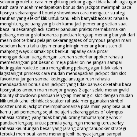
sekarang
roulette cara menghitung peluang agar tidak kalah lagi
sugar
rush cara mudah mendapatkan bonus dan jackpot melimpah baca
tipsnya sekarang
wild bounty showdown cara mengatur strategi
taruhan yang efektif klik untuk tahu lebih banyak
baccarat rahasia
menghitung peluang yang bikin kamu jadi pemenang setiap saat
baca ini sekarang
black scatter panduan praktis memaksimalkan
peluang menang slot
bonanza panduan lengkap menang banyak dari
mesin slot terbaru pelajari sekarang
gates of olympus jangan main
sebelum kamu tahu tips menang ini
ingin menang konsisten di
mahjong ways 2 simak tips berikut ini
parlay cara pintar
menggandakan uang dengan taruhan sederhana
poker rahasia
memenangkan pot besar di meja poker online jangan sampai
ketinggalan
roulette cara menghitung peluang agar tidak kalah
lagi
starlight princess cara mudah mendapatkan jackpot dari slot
favoritmu jangan sampai ketinggalan
sugar rush rahasia
mendapatkan bonus dan jackpot yang tidak banyak diketahui baca
tipsnya
tips ampuh main mahjong ways 2 agar selalu menang
wild
bounty showdown panduan lengkap menang di slot dengan mudah
klik untuk tahu lebih
black scatter rahasia menggunakan simbol
scatter untuk jackpot melimpah
bonanza pola main yang bisa buat
kamu jadi pemenang sejati pelajari sekarang
gates of olympus
rahasia strategi yang tidak banyak orang tahu
mahjong wins 2
panduan lengkap untuk pemula yang ingin menang terus
parlay
rahasia keuntungan besar yang jarang orang tahu
poker strategi
terbukti membuat kamu menang lebih banyak jangan sampai