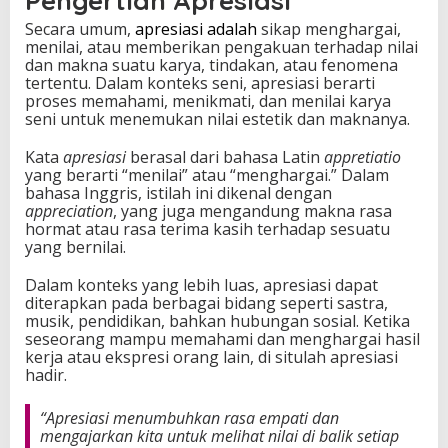
Pengertian Apresiasi
D
Secara umum,
apresiasi adalah
sikap menghargai,
a
menilai, atau memberikan pengakuan terhadap nilai
l
dan makna suatu karya, tindakan, atau fenomena
a
tertentu. Dalam konteks seni, apresiasi berarti
m
proses memahami, menikmati, dan menilai karya
K
seni untuk menemukan nilai estetik dan maknanya.
e
h
Kata
apresiasi
berasal dari bahasa Latin
appretiatio
i
yang berarti “menilai” atau “menghargai.” Dalam
d
bahasa Inggris, istilah ini dikenal dengan
u
appreciation
, yang juga mengandung makna rasa
p
hormat atau rasa terima kasih terhadap sesuatu
a
yang bernilai.
n
S
Dalam konteks yang lebih luas, apresiasi dapat
o
diterapkan pada berbagai bidang seperti sastra,
s
musik, pendidikan, bahkan hubungan sosial. Ketika
i
seseorang mampu memahami dan menghargai hasil
a
kerja atau ekspresi orang lain, di situlah apresiasi
l
hadir.
d
a
n
“Apresiasi menumbuhkan rasa empati dan
S
mengajarkan kita untuk melihat nilai di balik setiap