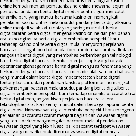
berkaitan dengan kasino online
di balik arus berita digital kasino
online kembali menjadi perhatian
kasino online mewarnai sejumlah
pembahasan dalam berita digital modern
berita digital mencatat
dinamika baru yang muncul bersama kasino online
mengikuti
perjalanan kasino online melalui sudut pandang berita digital
kasino
online menjadi salah satu topik yang sering muncul di berita
digital
catatan berita digital mengenai kasino online dan perubahan
era teknologi
ketika berita digital memberikan perspektif baru
terhadap kasino online
berita digital mulai menyoroti perjalanan
baccarat di tengah perubahan platform modern
baccarat hadir dalam
rangkaian berita digital yang membahas perkembangan teknologi
di
balik berita digital baccarat kembali menjadi topik yang banyak
diperbincangkan
bagaimana berita digital mengulas fenomena yang
berkaitan dengan baccarat
baccarat menjadi salah satu pembahasan
yang muncul dalam berita digital modern
catatan berita digital
tentang baccarat dan perubahan lanskap platform online
mengikuti
perkembangan baccarat melalui sudut pandang berita digital
berita
digital memberikan perspektif baru terhadap dinamika baccarat
ketika
berita digital mengangkat kisah perjalanan baccarat di era
teknologi
baccarat kian sering muncul dalam berbagai laporan berita
digital masa kini
wawasan digital membuka perspektif baru mengenai
perjalanan baccarat
baccarat menjadi bagian dari wawasan digital
yang terus berkembang
mengulas baccarat melalui pendekatan
wawasan digital yang lebih luas
di balik baccarat terdapat wawasan
digital yang menarik untuk dicermati
wawasan digital mencatat