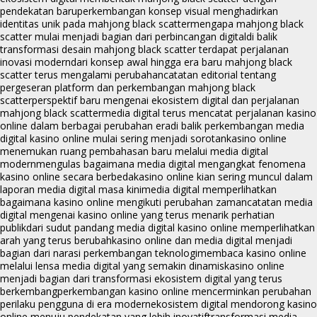
pendekatan baru
perkembangan konsep visual menghadirkan
identitas unik pada mahjong black scatter
mengapa mahjong black
scatter mulai menjadi bagian dari perbincangan digital
di balik
transformasi desain mahjong black scatter terdapat perjalanan
inovasi modern
dari konsep awal hingga era baru mahjong black
scatter terus mengalami perubahan
catatan editorial tentang
pergeseran platform dan perkembangan mahjong black
scatter
perspektif baru mengenai ekosistem digital dan perjalanan
mahjong black scatter
media digital terus mencatat perjalanan kasino
online dalam berbagai perubahan era
di balik perkembangan media
digital kasino online mulai sering menjadi sorotan
kasino online
menemukan ruang pembahasan baru melalui media digital
modern
mengulas bagaimana media digital mengangkat fenomena
kasino online secara berbeda
kasino online kian sering muncul dalam
laporan media digital masa kini
media digital memperlihatkan
bagaimana kasino online mengikuti perubahan zaman
catatan media
digital mengenai kasino online yang terus menarik perhatian
publik
dari sudut pandang media digital kasino online memperlihatkan
arah yang terus berubah
kasino online dan media digital menjadi
bagian dari narasi perkembangan teknologi
membaca kasino online
melalui lensa media digital yang semakin dinamis
kasino online
menjadi bagian dari transformasi ekosistem digital yang terus
berkembang
perkembangan kasino online mencerminkan perubahan
perilaku pengguna di era modern
ekosistem digital mendorong kasino
online menuju pendekatan yang lebih inovatif
transformasi media