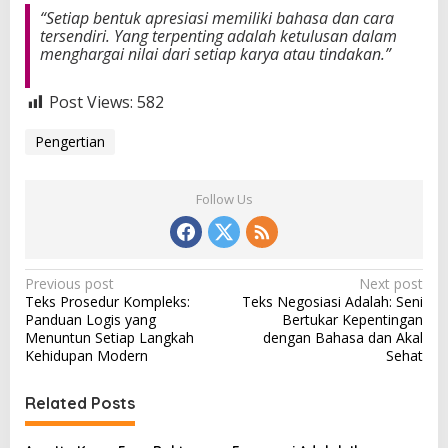
“Setiap bentuk apresiasi memiliki bahasa dan cara
tersendiri. Yang terpenting adalah ketulusan dalam
menghargai nilai dari setiap karya atau tindakan.”
Post Views:
582
Pengertian
Follow Us
P
Previous post
Next post
Teks Prosedur Kompleks:
Teks Negosiasi Adalah: Seni
o
Panduan Logis yang
Bertukar Kepentingan
s
Menuntun Setiap Langkah
dengan Bahasa dan Akal
Kehidupan Modern
Sehat
t
n
Related Posts
a