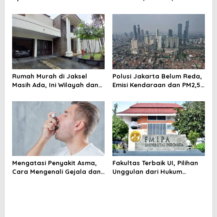
yang Wajib Dipenuhi
Keterampilan Anak
Rumah Murah di Jaksel
Polusi Jakarta Belum Reda,
Masih Ada, Ini Wilayah dan
Emisi Kendaraan dan PM2,5
Cara Membelinya
Jadi Sorotan
Mengatasi Penyakit Asma,
Fakultas Terbaik UI, Pilihan
Cara Mengenali Gejala dan
Unggulan dari Hukum
Menjaga Napas Tetap
hingga Kedokteran
Terkendali