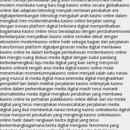
modern membuka ruang baru bagi kasino online secara global
kasino
online dan adaptasi teknologi menjadi cerminan perubahan era
digital
perkembangan teknologi mengubah arah kasino online dalam
mengikuti tren modern
dinamika kasino online berjalan seiring
dengan inovasi platform digital terkini
era digital memperlihatkan
bagaimana kasino online terus beradaptasi dengan perubahan
inovasi
berkelanjutan menjadikan kasino online semakin dekat dengan
ekosistem modern
kasino online hadir sebagai bagian dari perjalanan
transformasi platform digital
pergeseran media digital membawa
kasino online ke dalam berbagai pembahasan modern
kasino online
kini mengisi ruang diskusi media digital dengan sudut pandang
berbeda
mengikuti laju media digital yang kian sering menyoroti
kasino online
di tengah arus media digital kasino online mulai
menemukan momentumnya
kasino online menjadi salah satu narasi
yang muncul di media digital masa kini
media digital menghadirkan
perspektif lain dalam melihat perjalanan kasino online
jejak kasino
online dalam perkembangan media digital masih terus menarik
disimak
ketika media digital mengikuti perubahan yang membawa
kasino online ke perhatian publik
kasino online dilihat dari sisi media
digital yang terus menciptakan inovasi
catatan perjalanan media
digital yang ikut membentuk narasi tentang kasino online
berita digital
mulai menyoroti perubahan yang mengiringi kasino online
kasino
online hadir dalam rangkaian berita digital yang terus
berkembang
bagaimana berita digital mengulas fenomena yang