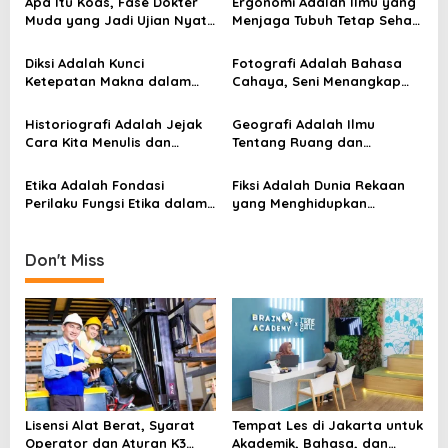
v
Apa Itu Koas, Fase Dokter
Ergonomi Adalah Ilmu yang
Muda yang Jadi Ujian Nyata
Menjaga Tubuh Tetap Sehat
i
di Rumah Sakit
di Tengah Aktivitas Modern
g
Diksi Adalah Kunci
Fotografi Adalah Bahasa
Ketepatan Makna dalam
Cahaya, Seni Menangkap
a
Setiap Kalimat
Waktu dalam Satu Bingkai
t
Historiografi Adalah Jejak
Geografi Adalah Ilmu
i
Cara Kita Menulis dan
Tentang Ruang dan
Memahami Sejarah
Kehidupan Berikut 10
o
Konsep Geografi Beserta
Etika Adalah Fondasi
Fiksi Adalah Dunia Rekaan
n
Contohnya
Perilaku Fungsi Etika dalam
yang Menghidupkan
Kehidupan Sehari Hari yang
Imajinasi dan Makna
Sering Diremehkan
Kehidupan
Don't Miss
Lisensi Alat Berat, Syarat
Tempat Les di Jakarta untuk
Operator dan Aturan K3
Akademik, Bahasa, dan