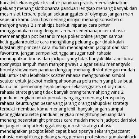
baca ini sekarang
black scatter panduan praktis memaksimalkan
peluang menang slot
bonanza panduan lengkap menang banyak dari
mesin slot terbaru pelajari sekarang
gates of olympus jangan main
sebelum kamu tahu tips menang ini
ingin menang konsisten di
mahjong ways 2 simak tips berikut ini
parlay cara pintar
menggandakan uang dengan taruhan sederhana
poker rahasia
memenangkan pot besar di meja poker online jangan sampai
ketinggalan
roulette cara menghitung peluang agar tidak kalah
lagi
starlight princess cara mudah mendapatkan jackpot dari slot
favoritmu jangan sampai ketinggalan
sugar rush rahasia
mendapatkan bonus dan jackpot yang tidak banyak diketahui baca
tipsnya
tips ampuh main mahjong ways 2 agar selalu menang
wild
bounty showdown panduan lengkap menang di slot dengan mudah
klik untuk tahu lebih
black scatter rahasia menggunakan simbol
scatter untuk jackpot melimpah
bonanza pola main yang bisa buat
kamu jadi pemenang sejati pelajari sekarang
gates of olympus
rahasia strategi yang tidak banyak orang tahu
mahjong wins 2
panduan lengkap untuk pemula yang ingin menang terus
parlay
rahasia keuntungan besar yang jarang orang tahu
poker strategi
terbukti membuat kamu menang lebih banyak jangan sampai
ketinggalan
roulette panduan lengkap menghitung peluang dan
menang besar
starlight princess cara mudah meraih jackpot dari slot
ini jangan sampai ketinggalan
sugar rush strategi rahasia
mendapatkan jackpot lebih cepat baca tipsnya sekarang
baccarat
rahasia menghitung peluang yang pemain profesional gunakan
black