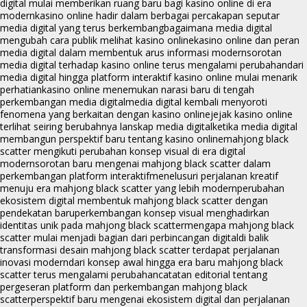
digital mulai memberikan ruang baru bagi kasino online di era
modern
kasino online hadir dalam berbagai percakapan seputar
media digital yang terus berkembang
bagaimana media digital
mengubah cara publik melihat kasino online
kasino online dan peran
media digital dalam membentuk arus informasi modern
sorotan
media digital terhadap kasino online terus mengalami perubahan
dari
media digital hingga platform interaktif kasino online mulai menarik
perhatian
kasino online menemukan narasi baru di tengah
perkembangan media digital
media digital kembali menyoroti
fenomena yang berkaitan dengan kasino online
jejak kasino online
terlihat seiring berubahnya lanskap media digital
ketika media digital
membangun perspektif baru tentang kasino online
mahjong black
scatter mengikuti perubahan konsep visual di era digital
modern
sorotan baru mengenai mahjong black scatter dalam
perkembangan platform interaktif
menelusuri perjalanan kreatif
menuju era mahjong black scatter yang lebih modern
perubahan
ekosistem digital membentuk mahjong black scatter dengan
pendekatan baru
perkembangan konsep visual menghadirkan
identitas unik pada mahjong black scatter
mengapa mahjong black
scatter mulai menjadi bagian dari perbincangan digital
di balik
transformasi desain mahjong black scatter terdapat perjalanan
inovasi modern
dari konsep awal hingga era baru mahjong black
scatter terus mengalami perubahan
catatan editorial tentang
pergeseran platform dan perkembangan mahjong black
scatter
perspektif baru mengenai ekosistem digital dan perjalanan