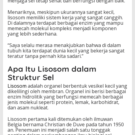
menjaga sel tetap sehat dan berfungsi dengan baik.
s
a
Menariknya, meskipun ukurannya sangat kecil,
r
lisosom memiliki sistem kerja yang sangat canggih.
b
Di dalamnya terdapat berbagai enzim yang mampu
a
memecah molekul kompleks menjadi komponen
g
yang lebih sederhana.
i
K
“Saya selalu merasa menakjubkan bahwa di dalam
e
tubuh kita terdapat dunia kecil yang bekerja sangat
h
teratur tanpa pernah kita sadari.”
i
d
Apa Itu Lisosom dalam
u
Struktur Sel
p
a
Lisosom
adalah organel berbentuk vesikel kecil yang
n
dikelilingi oleh membran. Organel ini berisi berbagai
enzim hidrolitik yang berfungsi memecah berbagai
jenis molekul seperti protein, lemak, karbohidrat,
dan asam nukleat.
Lisosom pertama kali ditemukan oleh ilmuwan
Belgia bernama Christian de Duve pada tahun 1950
an. Penemuan ini menjadi salah satu tonggak