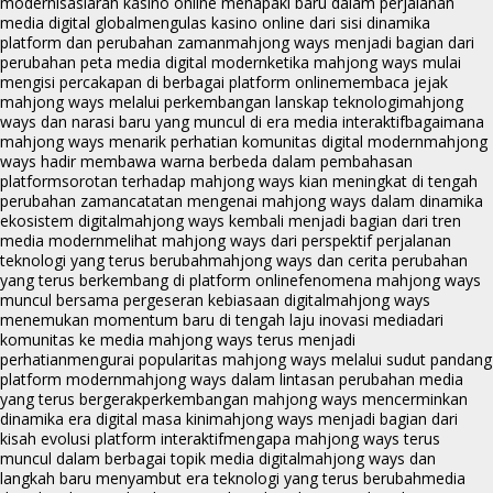
modernisasi
arah kasino online menapaki baru dalam perjalanan
media digital global
mengulas kasino online dari sisi dinamika
platform dan perubahan zaman
mahjong ways menjadi bagian dari
perubahan peta media digital modern
ketika mahjong ways mulai
mengisi percakapan di berbagai platform online
membaca jejak
mahjong ways melalui perkembangan lanskap teknologi
mahjong
ways dan narasi baru yang muncul di era media interaktif
bagaimana
mahjong ways menarik perhatian komunitas digital modern
mahjong
ways hadir membawa warna berbeda dalam pembahasan
platform
sorotan terhadap mahjong ways kian meningkat di tengah
perubahan zaman
catatan mengenai mahjong ways dalam dinamika
ekosistem digital
mahjong ways kembali menjadi bagian dari tren
media modern
melihat mahjong ways dari perspektif perjalanan
teknologi yang terus berubah
mahjong ways dan cerita perubahan
yang terus berkembang di platform online
fenomena mahjong ways
muncul bersama pergeseran kebiasaan digital
mahjong ways
menemukan momentum baru di tengah laju inovasi media
dari
komunitas ke media mahjong ways terus menjadi
perhatian
mengurai popularitas mahjong ways melalui sudut pandang
platform modern
mahjong ways dalam lintasan perubahan media
yang terus bergerak
perkembangan mahjong ways mencerminkan
dinamika era digital masa kini
mahjong ways menjadi bagian dari
kisah evolusi platform interaktif
mengapa mahjong ways terus
muncul dalam berbagai topik media digital
mahjong ways dan
langkah baru menyambut era teknologi yang terus berubah
media