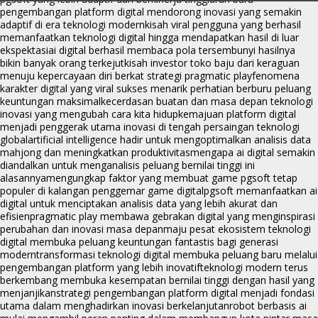
pengembangan platform digital mendorong inovasi yang semakin
adaptif di era teknologi modern
kisah viral pengguna yang berhasil
memanfaatkan teknologi digital hingga mendapatkan hasil di luar
ekspektasi
ai digital berhasil membaca pola tersembunyi hasilnya
bikin banyak orang terkejut
kisah investor toko baju dari keraguan
menuju kepercayaan diri berkat strategi pragmatic play
fenomena
karakter digital yang viral sukses menarik perhatian berburu peluang
keuntungan maksimal
kecerdasan buatan dan masa depan teknologi
inovasi yang mengubah cara kita hidup
kemajuan platform digital
menjadi penggerak utama inovasi di tengah persaingan teknologi
global
artificial intelligence hadir untuk mengoptimalkan analisis data
mahjong dan meningkatkan produktivitas
mengapa ai digital semakin
diandalkan untuk menganalisis peluang bernilai tinggi ini
alasannya
mengungkap faktor yang membuat game pgsoft tetap
populer di kalangan penggemar game digital
pgsoft memanfaatkan ai
digital untuk menciptakan analisis data yang lebih akurat dan
efisien
pragmatic play membawa gebrakan digital yang menginspirasi
perubahan dan inovasi masa depan
maju pesat ekosistem teknologi
digital membuka peluang keuntungan fantastis bagi generasi
modern
transformasi teknologi digital membuka peluang baru melalui
pengembangan platform yang lebih inovatif
teknologi modern terus
berkembang membuka kesempatan bernilai tinggi dengan hasil yang
menjanjikan
strategi pengembangan platform digital menjadi fondasi
utama dalam menghadirkan inovasi berkelanjutan
robot berbasis ai