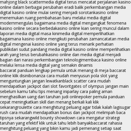
mahjong black scatter
media digital terus mencatat perjalanan kasino
online dalam berbagai perubahan era
di balik perkembangan media
digital kasino online mulai sering menjadi sorotan
kasino online
menemukan ruang pembahasan baru melalui media digital
modern
mengulas bagaimana media digital mengangkat fenomena
kasino online secara berbeda
kasino online kian sering muncul dalam
laporan media digital masa kini
media digital memperlihatkan
bagaimana kasino online mengikuti perubahan zaman
catatan media
digital mengenai kasino online yang terus menarik perhatian
publik
dari sudut pandang media digital kasino online memperlihatkan
arah yang terus berubah
kasino online dan media digital menjadi
bagian dari narasi perkembangan teknologi
membaca kasino online
melalui lensa media digital yang semakin dinamis
baccarat panduan lengkap pemula untuk menang di meja baccarat
online klik disini
bonanza cara mudah menyusun pola slot yang
menguntungkan jangan lewatkan
black scatter cara mudah
mendapatkan jackpot dari slot favorit
gates of olympus jangan main
sebelum kamu tahu tips menang ini
parlay cara paling aman
menghasilkan uang dari taruhan judi online
poker pemula panduan
cepat meningkatkan skill dan menang berkali kali klik
sekarang
roulette cara menghitung peluang agar tidak kalah lagi
sugar
rush cara mudah mendapatkan bonus dan jackpot melimpah baca
tipsnya sekarang
wild bounty showdown cara mengatur strategi
taruhan yang efektif klik untuk tahu lebih banyak
baccarat rahasia
menghitung peluang yang bikin kamu jadi pemenang setiap saat