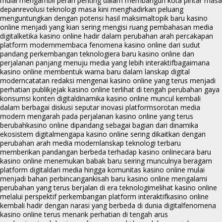
mulai mengambil peran penting dalam membangun kota pintar masa
depan
revolusi teknologi masa kini menghadirkan peluang
menguntungkan dengan potensi hasil maksimal
topik baru kasino
online menjadi yang kian sering mengisi ruang pembahasan media
digital
ketika kasino online hadir dalam perubahan arah percakapan
platform modern
membaca fenomena kasino online dari sudut
pandang perkembangan teknologi
era baru kasino online dan
perjalanan panjang menuju media yang lebih interaktif
bagaimana
kasino online membentuk warna baru dalam lanskap digital
modern
catatan redaksi mengenai kasino online yang terus menjadi
perhatian publik
jejak kasino online terlihat di tengah perubahan gaya
konsumsi konten digital
dinamika kasino online muncul kembali
dalam berbagai diskusi seputar inovasi platform
sorotan media
modern mengarah pada perjalanan kasino online yang terus
berubah
kasino online dipandang sebagai bagian dari dinamika
ekosistem digital
mengapa kasino online sering dikaitkan dengan
perubahan arah media modern
lanskap teknologi terbaru
memberikan pandangan berbeda terhadap kasino online
cara baru
kasino online menemukan babak baru seiring munculnya beragam
platform digital
dari media hingga komunitas kasino online mulai
menjadi bahan perbincangan
kisah baru kasino online mengalami
perubahan yang terus berjalan di era teknologi
melihat kasino online
melalui perspektif perkembangan platform interaktif
kasino online
kembali hadir dengan narasi yang berbeda di dunia digital
fenomena
kasino online terus menarik perhatian di tengah arus