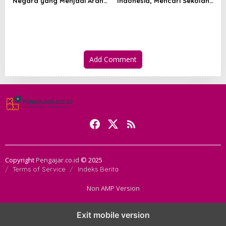
Negara yang Menjadi Arah
Indonesia, Mencari Sekolah
Hidup Berbangsa
Iman yang Membentuk
Akhlak
Add Comment
Copyright
Pengajar.co.id
© 2025
Terms of Service
Indeks Berita
Non AMP Version
transformasi digital pragmatic play menjadi inspirasi baru dalam
Exit mobile version
menghadirkan inovasi berkualitas
ai digital menjadi kunci analisis data
pgsoft yang lebih adaptif dan berkinerja tinggi
arah baru