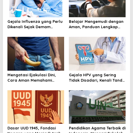
Gejala Influenza yang Perlu
Belajar Mengemudi dengan
Dikenali Sejak Demam
Aman, Panduan Lengkap
Mendadak Muncul
agar Lebih Percaya Diri di
Jalan
Mengatasi Ejakulasi Dini,
Gejala HPV yang Sering
Cara Aman Memahami
Tidak Disadari, Kenali Tanda
Penyebab dan Langkah
dan Risikonya Sejak Awal
Penanganannya
Dasar UUD 1945, Fondasi
Pendidikan Agama Terbaik di