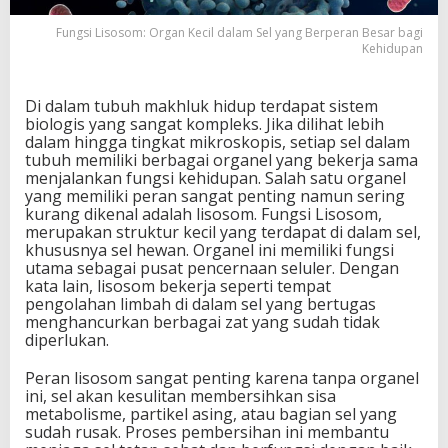
c
i
Fungsi Lisosom: Organ Kecil dalam Sel yang Berperan Besar bagi
Kehidupan
l
d
a
Di dalam tubuh makhluk hidup terdapat sistem
l
biologis yang sangat kompleks. Jika dilihat lebih
a
dalam hingga tingkat mikroskopis, setiap sel dalam
m
tubuh memiliki berbagai organel yang bekerja sama
S
menjalankan fungsi kehidupan. Salah satu organel
e
yang memiliki peran sangat penting namun sering
l
kurang dikenal adalah lisosom. Fungsi Lisosom,
y
merupakan struktur kecil yang terdapat di dalam sel,
a
khususnya sel hewan. Organel ini memiliki fungsi
n
utama sebagai pusat pencernaan seluler. Dengan
g
kata lain, lisosom bekerja seperti tempat
B
pengolahan limbah di dalam sel yang bertugas
e
menghancurkan berbagai zat yang sudah tidak
r
diperlukan.
p
e
r
Peran lisosom sangat penting karena tanpa organel
a
ini, sel akan kesulitan membersihkan sisa
n
metabolisme, partikel asing, atau bagian sel yang
B
sudah rusak. Proses pembersihan ini membantu
e