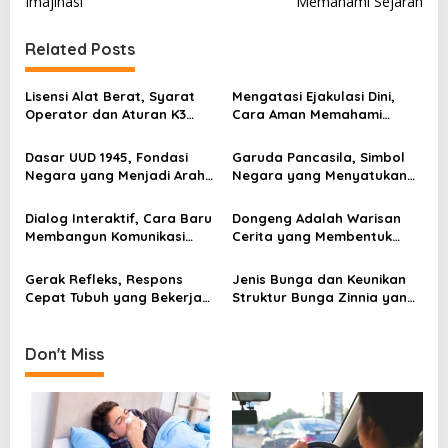
s
Imajinasi
Memahami Sejarah
t
Related Posts
n
a
Lisensi Alat Berat, Syarat
Mengatasi Ejakulasi Dini,
v
Operator dan Aturan K3
Cara Aman Memahami
yang Wajib Dipenuhi
Penyebab dan Langkah
i
Penanganannya
Dasar UUD 1945, Fondasi
Garuda Pancasila, Simbol
g
Negara yang Menjadi Arah
Negara yang Menyatukan
Hidup Berbangsa
Banyak Wajah Indonesia
a
Dialog Interaktif, Cara Baru
Dongeng Adalah Warisan
t
Membangun Komunikasi
Cerita yang Membentuk
i
yang Lebih Hidup dan
Imajinasi
Bermakna
o
Gerak Refleks, Respons
Jenis Bunga dan Keunikan
Cepat Tubuh yang Bekerja
Struktur Bunga Zinnia yang
n
Tanpa Kita Sadari
Memikat
Don't Miss