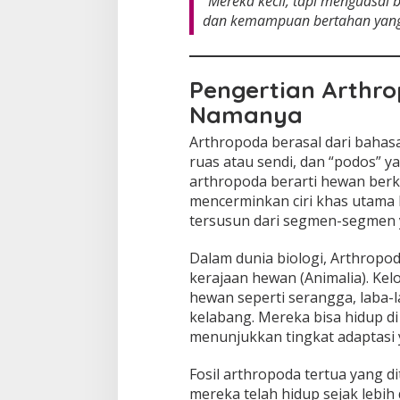
“Mereka kecil, tapi menguasai
dan kemampuan bertahan yang 
Pengertian Arthr
Namanya
Arthropoda berasal dari bahasa
ruas atau sendi, dan “podos” yan
arthropoda berarti hewan berk
mencerminkan ciri khas utama 
tersusun dari segmen-segmen y
Dalam dunia biologi, Arthropo
kerajaan hewan (Animalia). Ke
hewan seperti serangga, laba-la
kelabang. Mereka bisa hidup di a
menunjukkan tingkat adaptasi y
Fosil arthropoda tertua yang
mereka telah hidup sejak lebih 