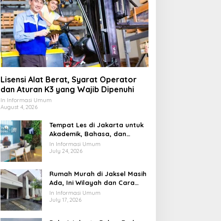
Lisensi Alat Berat, Syarat Operator
dan Aturan K3 yang Wajib Dipenuhi
In Informasi Umum
August 4, 2026
Tempat Les di Jakarta untuk
Akademik, Bahasa, dan
Keterampilan Anak
In Informasi Umum
July 24, 2026
Rumah Murah di Jaksel Masih
Ada, Ini Wilayah dan Cara
Membelinya
In Informasi Umum
July 17, 2026