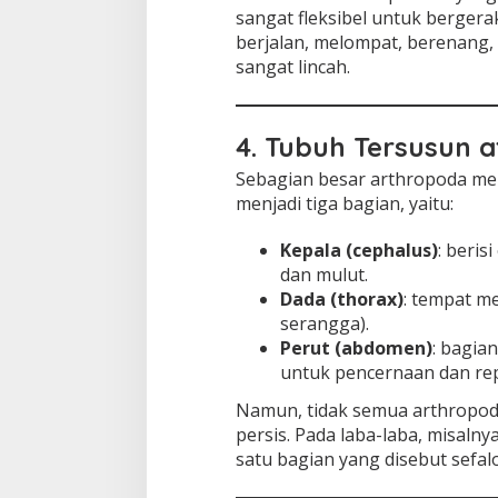
sangat fleksibel untuk berger
berjalan, melompat, berenang
sangat lincah.
4. Tubuh Tersusun 
Sebagian besar arthropoda mem
menjadi tiga bagian, yaitu:
Kepala (cephalus)
: beris
dan mulut.
Dada (thorax)
: tempat m
serangga).
Perut (abdomen)
: bagia
untuk pencernaan dan rep
Namun, tidak semua arthropod
persis. Pada laba-laba, misaln
satu bagian yang disebut sefal