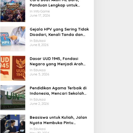
Panduan Lengkap untuk
Pemain yang Ingin Masuk
In Info Game
Land of Dawn
June 17, 2026
Gejala HPV yang Sering Tidak
Disadari, Kenali Tanda dan
Risikonya Sejak Awal
In Edukasi
June 8, 2026
Dasar UUD 1945, Fondasi
Negara yang Menjadi Arah
Hidup Berbangsa
In Edukasi
June 5, 2026
Pendidikan Agama Terbaik di
Indonesia, Mencari Sekolah
Iman yang Membentuk Akhlak
In Edukasi
June 2, 2026
Beasiswa untuk Kuliah, Jalan
Nyata Membuka Pintu
Pendidikan Tinggi
In Edukasi