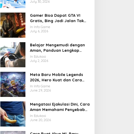
July 30, 2026
Gamer Bisa Dapat GTA VI
Gratis, Bing Jadi Jalan Tak
Terduga
In Info Game
July 6, 2026
Belajar Mengemudi dengan
Aman, Panduan Lengkap
agar Lebih Percaya Diri di
In Edukasi
Jalan
July 2, 2026
Meta Baru Mobile Legends
2026, Hero Kuat dan Cara
Main yang Mulai Berubah
In Info Game
June 29, 2026
Mengatasi Ejakulasi Dini, Cara
Aman Memahami Penyebab
dan Langkah Penanganannya
In Edukasi
June 20, 2026
Cara Buat Akun ML Baru,