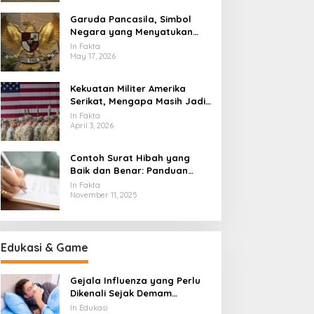
Garuda Pancasila, Simbol
Negara yang Menyatukan
Banyak Wajah Indonesia
In Fakta
May 17, 2026
Kekuatan Militer Amerika
Serikat, Mengapa Masih Jadi
Acuan Dunia
In Fakta
April 3, 2026
Contoh Surat Hibah yang
Baik dan Benar: Panduan
Lengkap untuk Hibah dari
In Fakta
Orang Tua ke Anak
November 11, 2025
Edukasi & Game
Gejala Influenza yang Perlu
Dikenali Sejak Demam
Mendadak Muncul
In Edukasi