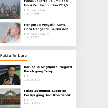
Polusi Jakarta Belum Reda,
Emisi Kendaraan dan PM2,5
Jadi Sorotan
In Informasi Umum
July 13, 2026
Mengatasi Penyakit Asma,
Cara Mengenali Gejala dan
Menjaga Napas Tetap
In Informasi Umum
Terkendali
July 9, 2026
Fakta Terbaru
Korupsi di Singapura, Negara
Bersih yang Tetap
Menghadapi Ujian Integritas
In Fakta
July 21, 2026
Fakta Jakmania, Suporter
Persija yang Jadi Ikon Sepak
Bola Ibu Kota
In Fakta
May 19, 2026