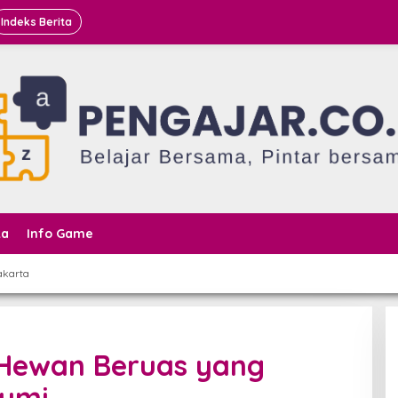
Indeks Berita
ta
Info Game
akarta
 Hewan Beruas yang
Bumi