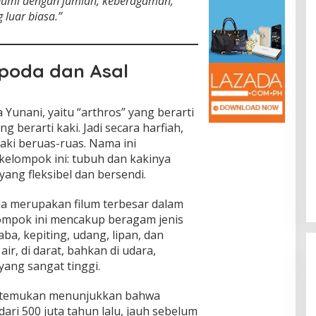
 bumi dengan jumlah, keberagaman,
luar biasa.”
opoda dan Asal
 Yunani, yaitu “arthros” yang berarti
g berarti kaki. Jadi secara harfiah,
aki beruas-ruas. Nama ini
kelompok ini: tubuh dan kakinya
ang fleksibel dan bersendi.
da merupakan filum terbesar dalam
lompok ini mencakup beragam jenis
ba, kepiting, udang, lipan, dan
ir, di darat, bahkan di udara,
ang sangat tinggi.
 ditemukan menunjukkan bahwa
dari 500 juta tahun lalu, jauh sebelum