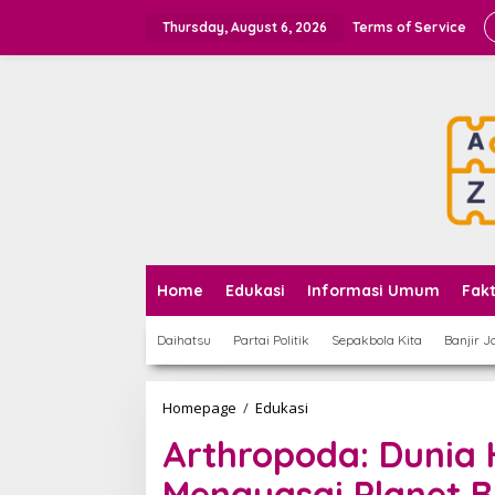
Skip
to
Thursday, August 6, 2026
Terms of Service
content
Home
Edukasi
Informasi Umum
Fak
Daihatsu
Partai Politik
Sepakbola Kita
Banjir J
Arthropoda:
Homepage
/
Edukasi
Dunia
Arthropoda: Dunia
Hewan
Beruas
Menguasai Planet 
yang