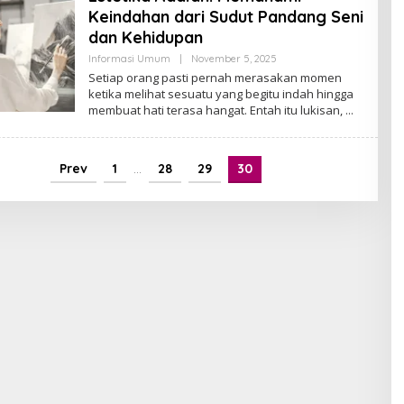
Keindahan dari Sudut Pandang Seni
dan Kehidupan
By
Informasi Umum
|
November 5, 2025
Admin
Setiap orang pasti pernah merasakan momen
ketika melihat sesuatu yang begitu indah hingga
membuat hati terasa hangat. Entah itu lukisan,
Prev
1
…
28
29
30