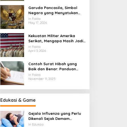
Garuda Pancasila, Simbol
Negara yang Menyatukan
Banyak Wajah Indonesia
In Fakta
May 17, 2026
Kekuatan Militer Amerika
Serikat, Mengapa Masih Jadi
Acuan Dunia
In Fakta
April 3, 2026
Contoh Surat Hibah yang
Baik dan Benar: Panduan
Lengkap untuk Hibah dari
In Fakta
Orang Tua ke Anak
November 11, 2025
Edukasi & Game
Gejala Influenza yang Perlu
Dikenali Sejak Demam
Mendadak Muncul
In Edukasi