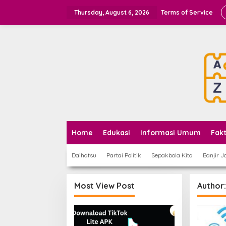
Skip
to
Thursday, August 6, 2026
Terms of Service
content
Home
Edukasi
Informasi Umum
Fak
Daihatsu
Partai Politik
Sepakbola Kita
Banjir J
Most View Post
Author