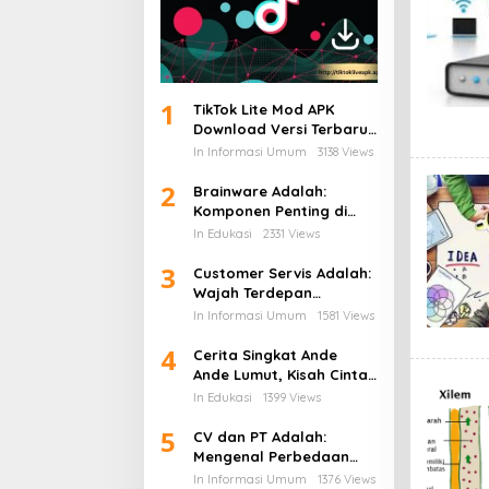
1
TikTok Lite Mod APK
Download Versi Terbaru
Tanpa Iklan: Aplikasi
In Informasi Umum
3138 Views
Ringan yang Sedang
2
Jadi Perbincangan
Brainware Adalah:
Komponen Penting di
Balik Kecanggihan Dunia
In Edukasi
2331 Views
Teknologi Informasi
3
Customer Servis Adalah:
Wajah Terdepan
Perusahaan dalam
In Informasi Umum
1581 Views
Membangun
4
Kepercayaan Pelanggan
Cerita Singkat Ande
Ande Lumut, Kisah Cinta
dan Kesetiaan dari
In Edukasi
1399 Views
Tanah Jawa
5
CV dan PT Adalah:
Mengenal Perbedaan
Bentuk Usaha dan
In Informasi Umum
1376 Views