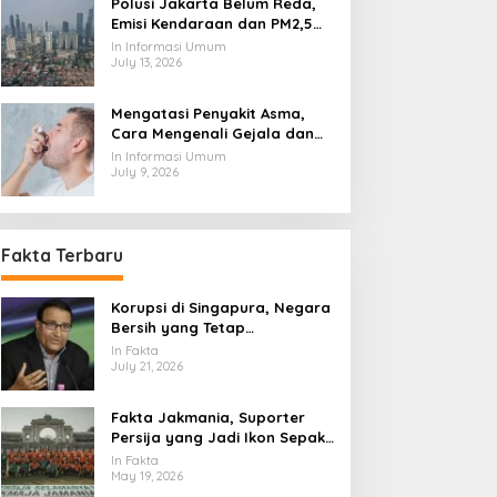
Polusi Jakarta Belum Reda,
Emisi Kendaraan dan PM2,5
Jadi Sorotan
In Informasi Umum
July 13, 2026
Mengatasi Penyakit Asma,
Cara Mengenali Gejala dan
Menjaga Napas Tetap
In Informasi Umum
Terkendali
July 9, 2026
Fakta Terbaru
Korupsi di Singapura, Negara
Bersih yang Tetap
Menghadapi Ujian Integritas
In Fakta
July 21, 2026
Fakta Jakmania, Suporter
Persija yang Jadi Ikon Sepak
Bola Ibu Kota
In Fakta
May 19, 2026