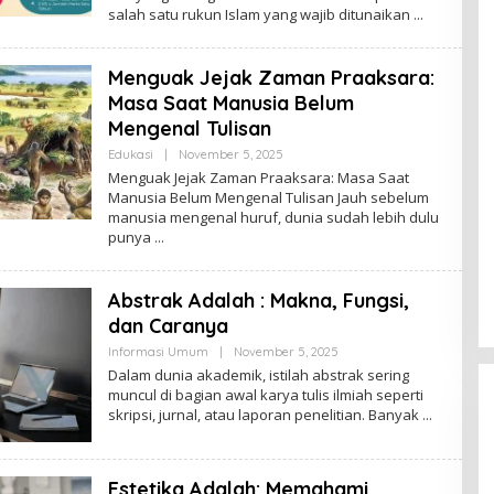
salah satu rukun Islam yang wajib ditunaikan
Menguak Jejak Zaman Praaksara:
Masa Saat Manusia Belum
Mengenal Tulisan
By
Edukasi
|
November 5, 2025
Admin
Menguak Jejak Zaman Praaksara: Masa Saat
Manusia Belum Mengenal Tulisan Jauh sebelum
manusia mengenal huruf, dunia sudah lebih dulu
punya
Abstrak Adalah : Makna, Fungsi,
dan Caranya
By
Informasi Umum
|
November 5, 2025
Admin
Dalam dunia akademik, istilah abstrak sering
muncul di bagian awal karya tulis ilmiah seperti
skripsi, jurnal, atau laporan penelitian. Banyak
Estetika Adalah: Memahami