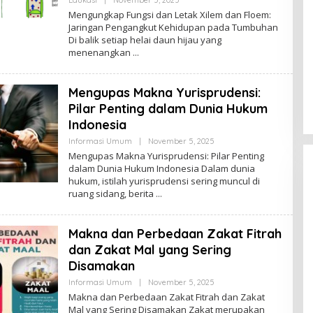
Edukasi
|
November 5, 2025
Admin
Mengungkap Fungsi dan Letak Xilem dan Floem:
Jaringan Pengangkut Kehidupan pada Tumbuhan
Di balik setiap helai daun hijau yang
menenangkan
Mengupas Makna Yurisprudensi:
Pilar Penting dalam Dunia Hukum
Indonesia
By
Informasi Umum
|
November 5, 2025
Admin
Mengupas Makna Yurisprudensi: Pilar Penting
dalam Dunia Hukum Indonesia Dalam dunia
hukum, istilah yurisprudensi sering muncul di
ruang sidang, berita
Makna dan Perbedaan Zakat Fitrah
dan Zakat Mal yang Sering
Disamakan
By
Informasi Umum
|
November 5, 2025
Admin
Makna dan Perbedaan Zakat Fitrah dan Zakat
Mal yang Sering Disamakan Zakat merupakan