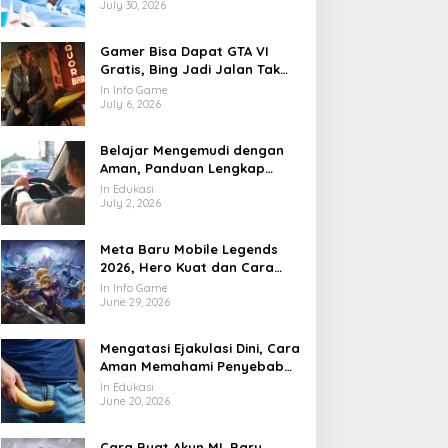
July 30, 2026
Gamer Bisa Dapat GTA VI
Gratis, Bing Jadi Jalan Tak
Terduga
In Info Game
July 6, 2026
Belajar Mengemudi dengan
Aman, Panduan Lengkap
agar Lebih Percaya Diri di
In Edukasi
Jalan
July 2, 2026
Meta Baru Mobile Legends
2026, Hero Kuat dan Cara
Main yang Mulai Berubah
In Info Game
June 29, 2026
Mengatasi Ejakulasi Dini, Cara
Aman Memahami Penyebab
dan Langkah Penanganannya
In Edukasi
June 20, 2026
Cara Buat Akun ML Baru,