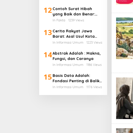
Pustaka dari Ebook PDF
12
Contoh Surat Hibah
yang Baik dan Benar:
Panduan Lengkap untuk
In Fakta
1239 Views
Hibah dari Orang Tua ke
13
Anak
Cerita Rakyat Jawa
Barat: Asal Usul Kota
Bandung dan Kisah
In Informasi Umum
1223 Views
Legenda di Balik Lembah
14
yang Indah
Abstrak Adalah : Makna,
Fungsi, dan Caranya
In Informasi Umum
1186 Views
15
Basis Data Adalah:
Fondasi Penting di Balik
Dunia Digital Modern
In Informasi Umum
1176 Views