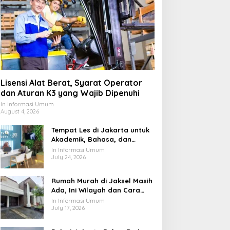
Lisensi Alat Berat, Syarat Operator
dan Aturan K3 yang Wajib Dipenuhi
In Informasi Umum
August 4, 2026
Tempat Les di Jakarta untuk
Akademik, Bahasa, dan
Keterampilan Anak
In Informasi Umum
July 24, 2026
Rumah Murah di Jaksel Masih
Ada, Ini Wilayah dan Cara
Membelinya
In Informasi Umum
July 17, 2026