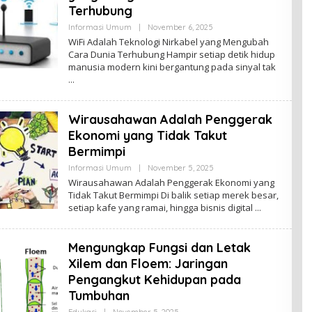
Terhubung
By
Informasi Umum
|
November 6, 2025
Admin
WiFi Adalah Teknologi Nirkabel yang Mengubah
Cara Dunia Terhubung Hampir setiap detik hidup
manusia modern kini bergantung pada sinyal tak
Wirausahawan Adalah Penggerak
Ekonomi yang Tidak Takut
Bermimpi
By
Informasi Umum
|
November 5, 2025
Admin
Wirausahawan Adalah Penggerak Ekonomi yang
Tidak Takut Bermimpi Di balik setiap merek besar,
setiap kafe yang ramai, hingga bisnis digital
Mengungkap Fungsi dan Letak
Xilem dan Floem: Jaringan
Pengangkut Kehidupan pada
Tumbuhan
By