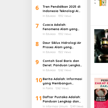
Dampaknya Terhadap
6
Gaji Karyawan
Tren Pendidikan 2025 di
Indonesia Teknologi AI
Kurikulum Baru dan
In Edukasi
1352 Views
Transformasi Digital
7
Sekolah
Cuaca Adalah:
Fenomena Alam yang
Mengatur Ritme
In Edukasi
1352 Views
Kehidupan di Bumi
8
Daur Siklus Hidrologi Air
Proses Alam yang
Menghidupkan Bumi
In Edukasi
1322 Views
9
Contoh Soal Baris dan
Deret: Panduan Lengkap
Barisan Aritmatika dan
In Edukasi
1262 Views
Cara Penyelesaiannya
10
Berita Adalah: Informasi
yang Membangun
Kesadaran Publik dan
In Fakta
1262 Views
Cermin Realitas Sosial
11
Daftar Pustaka Adalah:
Panduan Lengkap dan
Cara Menulis Daftar
In Informasi Umum
1249 Views