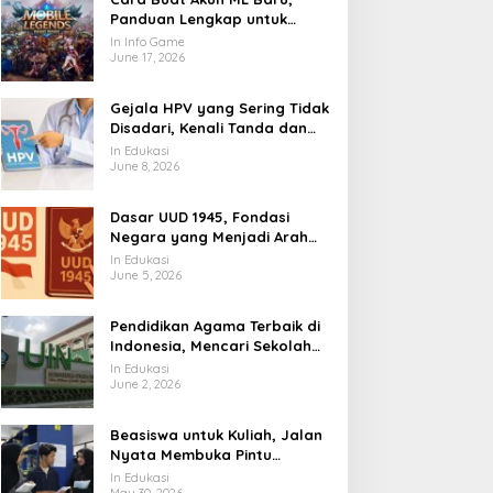
Panduan Lengkap untuk
Pemain yang Ingin Masuk
In Info Game
Land of Dawn
June 17, 2026
Gejala HPV yang Sering Tidak
Disadari, Kenali Tanda dan
Risikonya Sejak Awal
In Edukasi
June 8, 2026
Dasar UUD 1945, Fondasi
Negara yang Menjadi Arah
Hidup Berbangsa
In Edukasi
June 5, 2026
Pendidikan Agama Terbaik di
Indonesia, Mencari Sekolah
Iman yang Membentuk Akhlak
In Edukasi
June 2, 2026
Beasiswa untuk Kuliah, Jalan
Nyata Membuka Pintu
Pendidikan Tinggi
In Edukasi