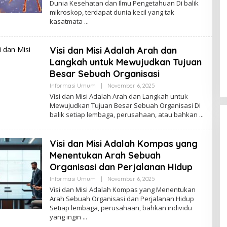
Dunia Kesehatan dan Ilmu Pengetahuan Di balik
mikroskop, terdapat dunia kecil yang tak
kasatmata
Visi dan Misi Adalah Arah dan
Langkah untuk Mewujudkan Tujuan
Besar Sebuah Organisasi
By
Informasi Umum
|
November 6, 2025
Admin
Visi dan Misi Adalah Arah dan Langkah untuk
Mewujudkan Tujuan Besar Sebuah Organisasi Di
balik setiap lembaga, perusahaan, atau bahkan
Visi dan Misi Adalah Kompas yang
Menentukan Arah Sebuah
Organisasi dan Perjalanan Hidup
By
Informasi Umum
|
November 6, 2025
Admin
Visi dan Misi Adalah Kompas yang Menentukan
Arah Sebuah Organisasi dan Perjalanan Hidup
Setiap lembaga, perusahaan, bahkan individu
yang ingin