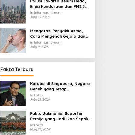
Polusi Jakarta Belum Reda,
Emisi Kendaraan dan PM2,5
Jadi Sorotan
In Informasi Umum
July 13, 2026
Mengatasi Penyakit Asma,
Cara Mengenali Gejala dan
Menjaga Napas Tetap
In Informasi Umum
Terkendali
July 9, 2026
Fakta Terbaru
Korupsi di Singapura, Negara
Bersih yang Tetap
Menghadapi Ujian Integritas
In Fakta
July 21, 2026
Fakta Jakmania, Suporter
Persija yang Jadi Ikon Sepak
Bola Ibu Kota
In Fakta
May 19, 2026