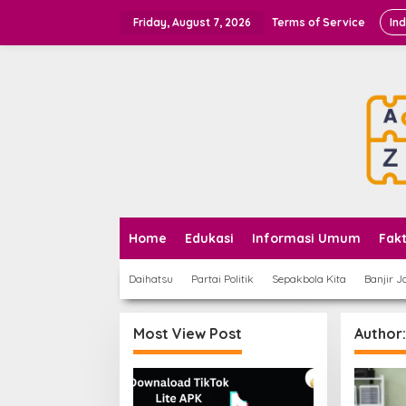
Skip
to
Friday, August 7, 2026
Terms of Service
In
content
Home
Edukasi
Informasi Umum
Fak
Daihatsu
Partai Politik
Sepakbola Kita
Banjir J
Most View Post
Author