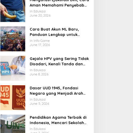
Aman Memahami Penyebab
dan Langkah Penanganannya
In Edukasi
June 20, 2026
Cara Buat Akun ML Baru,
Panduan Lengkap untuk
Pemain yang Ingin Masuk
In Info Game
Land of Dawn
June 17, 2026
Gejala HPV yang Sering Tidak
Disadari, Kenali Tanda dan
Risikonya Sejak Awal
In Edukasi
June 8, 2026
Dasar UUD 1945, Fondasi
Negara yang Menjadi Arah
Hidup Berbangsa
In Edukasi
June 5, 2026
Pendidikan Agama Terbaik di
Indonesia, Mencari Sekolah
Iman yang Membentuk Akhlak
In Edukasi