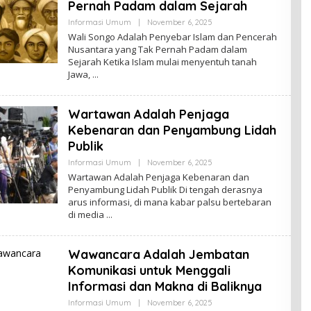
Pernah Padam dalam Sejarah
By
Informasi Umum
|
November 6, 2025
Admin
Wali Songo Adalah Penyebar Islam dan Pencerah
Nusantara yang Tak Pernah Padam dalam
Sejarah Ketika Islam mulai menyentuh tanah
Jawa,
Wartawan Adalah Penjaga
Kebenaran dan Penyambung Lidah
Publik
By
Informasi Umum
|
November 6, 2025
Admin
Wartawan Adalah Penjaga Kebenaran dan
Penyambung Lidah Publik Di tengah derasnya
arus informasi, di mana kabar palsu bertebaran
di media
Wawancara Adalah Jembatan
Komunikasi untuk Menggali
Informasi dan Makna di Baliknya
By
Informasi Umum
|
November 6, 2025