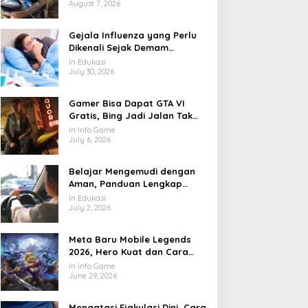
August 7, 2026
Gejala Influenza yang Perlu
Dikenali Sejak Demam
Mendadak Muncul
In Edukasi
July 30, 2026
Gamer Bisa Dapat GTA VI
Gratis, Bing Jadi Jalan Tak
Terduga
In Info Game
July 6, 2026
Belajar Mengemudi dengan
Aman, Panduan Lengkap
agar Lebih Percaya Diri di
In Edukasi
Jalan
July 2, 2026
Meta Baru Mobile Legends
2026, Hero Kuat dan Cara
Main yang Mulai Berubah
In Info Game
June 29, 2026
Mengatasi Ejakulasi Dini, Cara