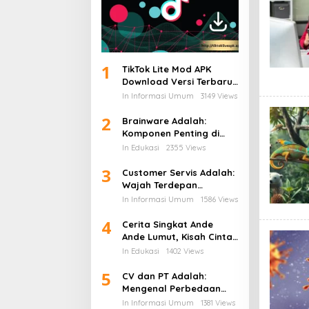
1
TikTok Lite Mod APK
Download Versi Terbaru
Tanpa Iklan: Aplikasi
In Informasi Umum
3149 Views
Ringan yang Sedang
2
Jadi Perbincangan
Brainware Adalah:
Komponen Penting di
Balik Kecanggihan Dunia
In Edukasi
2355 Views
Teknologi Informasi
3
Customer Servis Adalah:
Wajah Terdepan
Perusahaan dalam
In Informasi Umum
1586 Views
Membangun
4
Kepercayaan Pelanggan
Cerita Singkat Ande
Ande Lumut, Kisah Cinta
dan Kesetiaan dari
In Edukasi
1402 Views
Tanah Jawa
5
CV dan PT Adalah:
Mengenal Perbedaan
Bentuk Usaha dan
In Informasi Umum
1381 Views