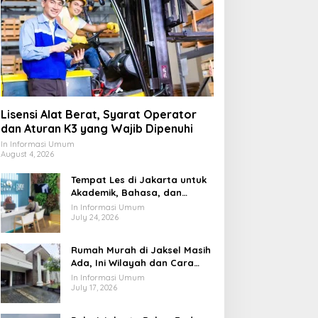
Lisensi Alat Berat, Syarat Operator
dan Aturan K3 yang Wajib Dipenuhi
In Informasi Umum
August 4, 2026
Tempat Les di Jakarta untuk
Akademik, Bahasa, dan
Keterampilan Anak
In Informasi Umum
July 24, 2026
Rumah Murah di Jaksel Masih
Ada, Ini Wilayah dan Cara
Membelinya
In Informasi Umum
July 17, 2026