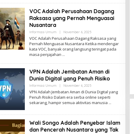
VOC Adalah Perusahaan Dagang
Raksasa yang Pernah Menguasai
Nusantara
By
Informasi Umum
|
November 6, 2025
Admin
VOC Adalah Perusahaan Dagang Raksasa yang
Pernah Menguasai Nusantara Ketika mendengar
kata VOC, banyak orang langsung teringat pada
masa penjajahan
VPN Adalah Jembatan Aman di
Dunia Digital yang Penuh Risiko
By
Informasi Umum
|
November 6, 2025
Admin
VPN Adalah Jembatan Aman di Dunia Digital yang
Penuh Risiko Dalam era serba online seperti
sekarang, hampir semua aktivitas manusia
Wali Songo Adalah Penyebar Islam
dan Pencerah Nusantara yang Tak