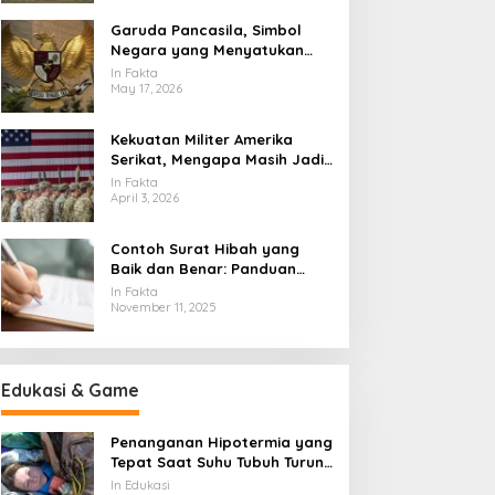
Garuda Pancasila, Simbol
Negara yang Menyatukan
Banyak Wajah Indonesia
In Fakta
May 17, 2026
Kekuatan Militer Amerika
Serikat, Mengapa Masih Jadi
Acuan Dunia
In Fakta
April 3, 2026
Contoh Surat Hibah yang
Baik dan Benar: Panduan
Lengkap untuk Hibah dari
In Fakta
Orang Tua ke Anak
November 11, 2025
Edukasi & Game
Penanganan Hipotermia yang
Tepat Saat Suhu Tubuh Turun
Secara Berbahaya
In Edukasi