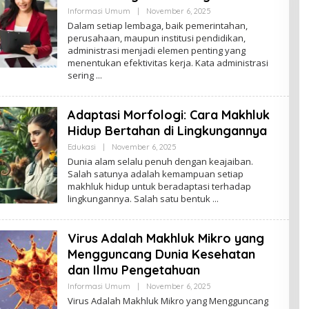
By
Informasi Umum
|
November 6, 2025
Admin
Dalam setiap lembaga, baik pemerintahan,
perusahaan, maupun institusi pendidikan,
administrasi menjadi elemen penting yang
menentukan efektivitas kerja. Kata administrasi
sering
Adaptasi Morfologi: Cara Makhluk
Hidup Bertahan di Lingkungannya
By
Edukasi
|
November 6, 2025
Admin
Dunia alam selalu penuh dengan keajaiban.
Salah satunya adalah kemampuan setiap
makhluk hidup untuk beradaptasi terhadap
lingkungannya. Salah satu bentuk
Virus Adalah Makhluk Mikro yang
Mengguncang Dunia Kesehatan
dan Ilmu Pengetahuan
By
Informasi Umum
|
November 6, 2025
Admin
Virus Adalah Makhluk Mikro yang Mengguncang