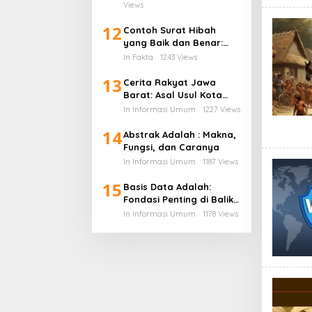
Pustaka dari Ebook PDF
Views
12
Contoh Surat Hibah
yang Baik dan Benar:
Panduan Lengkap untuk
In Fakta
1243 Views
Hibah dari Orang Tua ke
13
Anak
Cerita Rakyat Jawa
Barat: Asal Usul Kota
Bandung dan Kisah
In Informasi Umum
1227 Views
Legenda di Balik Lembah
14
yang Indah
Abstrak Adalah : Makna,
Fungsi, dan Caranya
In Informasi Umum
1187 Views
15
Basis Data Adalah:
Fondasi Penting di Balik
Dunia Digital Modern
In Informasi Umum
1178 Views