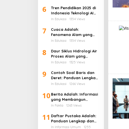
Dampaknya Terhadap
6
Gaji Karyawan
Tren Pendidikan 2025 di
Indonesia Teknologi AI
Kurikulum Baru dan
In Edukasi
1354 Views
Transformasi Digital
7
Sekolah
Cuaca Adalah:
Fenomena Alam yang
Mengatur Ritme
In Edukasi
1354 Views
Kehidupan di Bumi
8
Daur Siklus Hidrologi Air
Proses Alam yang
Menghidupkan Bumi
In Edukasi
1325 Views
9
Contoh Soal Baris dan
Deret: Panduan Lengkap
Barisan Aritmatika dan
In Edukasi
1266 Views
Cara Penyelesaiannya
10
Berita Adalah: Informasi
yang Membangun
Kesadaran Publik dan
In Fakta
1263 Views
Cermin Realitas Sosial
11
Daftar Pustaka Adalah:
Panduan Lengkap dan
Cara Menulis Daftar
In Informasi Umum
1255