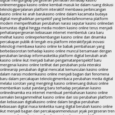
digital mengungkap pergeseran perhatian terhadap kasino
online
mengapa kasino online kembali masuk ke dalam ruang diskusi
teknologi
perjalanan platform interaktif membawa perbincangan
kasino online ke arah baru
kasino online dalam kacamata budaya
digital menghadirkan perspektif yang berbeda
fenomena platform
modern memperlihatkan perubahan narasi seputar kasino online
dari
komunitas digital hingga media modern kasino online terus menjadi
perhatian
pergeseran kebiasaan internet membentuk cara baru
melihat kasino online
perkembangan kasino online dan dinamika
percakapan publik di tengah era platform interaktif
jejak inovasi
teknologi membawa kasino online ke babak pembahasan yang
berbeda
sorotan terhadap kasino online muncul bersamaan dengan
perubahan lanskap informasi
ketika platform digital berubah arah
kasino online ikut menjadi bahan pengamatan
perspektif baru
mengenai kasino online terlihat dari perubahan pola interaksi
online
arsip perubahan digital mencatat kemunculan kasino online
dalam narasi modern
kasino online menjadi bagian dari fenomena
baru dalam percakapan teknologi
membaca perubahan media digital
melalui sorotan yang mengiringi kasino online
ruang diskusi online
memberikan sudut pandang baru terhadap perjalanan kasino
online
dinamika era internet membuat pembahasan kasino online
semakin beragam
melihat kasino online dari sisi perubahan platform
dan kebiasaan digital
kasino online dalam bingkai perubahan
kebiasaan digital masa kini
ketika ruang digital berubah kasino online
ikut menjadi bagian dari percakapan
menelusuri jejak pergeseran tren