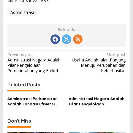
Post Views:
653
Administrasi
Follow Us
P
Previous post
Next post
Administrasi Negara Adalah
Usaha Adalah Jalan Panjang
o
Pilar Pengelolaan
Menuju Perubahan dan
s
Pemerintahan yang Efektif
Keberhasilan
t
Related Posts
n
a
Administrasi Perkantoran
Administrasi Negara Adalah
v
Adalah Fondasi Efisiensi
Pilar Pengelolaan
dalam Dunia Kerja Modern
Pemerintahan yang Efektif
i
g
Don't Miss
a