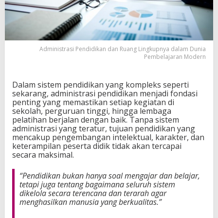
n
d
a
n
R
Administrasi Pendidikan dan Ruang Lingkupnya dalam Dunia
u
Pembelajaran Modern
a
n
g
Dalam sistem pendidikan yang kompleks seperti
L
sekarang, administrasi pendidikan menjadi fondasi
i
penting yang memastikan setiap kegiatan di
n
sekolah, perguruan tinggi, hingga lembaga
g
pelatihan berjalan dengan baik. Tanpa sistem
k
administrasi yang teratur, tujuan pendidikan yang
u
mencakup pengembangan intelektual, karakter, dan
p
keterampilan peserta didik tidak akan tercapai
n
secara maksimal.
y
a
d
“Pendidikan bukan hanya soal mengajar dan belajar,
a
tetapi juga tentang bagaimana seluruh sistem
l
dikelola secara terencana dan terarah agar
a
menghasilkan manusia yang berkualitas.”
m
D