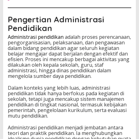
u
n
i
Pengertian Administrasi
a
Pendidikan
P
e
Administrasi pendidikan
adalah proses perencanaan,
m
pengorganisasian, pelaksanaan, dan pengawasan
b
dalam bidang pendidikan agar seluruh kegiatan
e
belajar mengajar dapat berjalan dengan efektif dan
l
efisien. Proses ini mencakup berbagai aktivitas yang
a
dilakukan oleh kepala sekolah, guru, staf
j
administrasi, hingga dinas pendidikan dalam
a
mengelola sumber daya pendidikan.
r
a
Dalam konteks yang lebih luas, administrasi
n
pendidikan tidak hanya berfokus pada kegiatan di
M
sekolah, tetapi juga mencakup sistem manajemen
o
pendidikan di tingkat nasional, termasuk kebijakan
d
pemerintah, pengelolaan kurikulum, serta evaluasi
e
mutu pendidikan.
r
n
Administrasi pendidikan menjadi jembatan antara
teori dan praktik pendidikan. Ia menghubungkan
idealisme dunia pendidikan dengan kebutuhan nyata