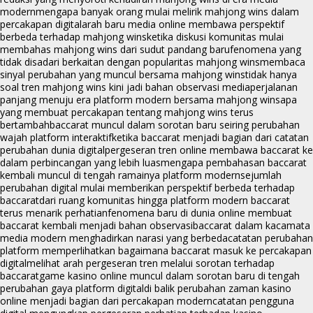
modern
mengapa banyak orang mulai melirik mahjong wins dalam
percakapan digital
arah baru media online membawa perspektif
berbeda terhadap mahjong wins
ketika diskusi komunitas mulai
membahas mahjong wins dari sudut pandang baru
fenomena yang
tidak disadari berkaitan dengan popularitas mahjong wins
membaca
sinyal perubahan yang muncul bersama mahjong wins
tidak hanya
soal tren mahjong wins kini jadi bahan observasi media
perjalanan
panjang menuju era platform modern bersama mahjong wins
apa
yang membuat percakapan tentang mahjong wins terus
bertambah
baccarat muncul dalam sorotan baru seiring perubahan
wajah platform interaktif
ketika baccarat menjadi bagian dari catatan
perubahan dunia digital
pergeseran tren online membawa baccarat ke
dalam perbincangan yang lebih luas
mengapa pembahasan baccarat
kembali muncul di tengah ramainya platform modern
sejumlah
perubahan digital mulai memberikan perspektif berbeda terhadap
baccarat
dari ruang komunitas hingga platform modern baccarat
terus menarik perhatian
fenomena baru di dunia online membuat
baccarat kembali menjadi bahan observasi
baccarat dalam kacamata
media modern menghadirkan narasi yang berbeda
catatan perubahan
platform memperlihatkan bagaimana baccarat masuk ke percakapan
digital
melihat arah pergeseran tren melalui sorotan terhadap
baccarat
game kasino online muncul dalam sorotan baru di tengah
perubahan gaya platform digital
di balik perubahan zaman kasino
online menjadi bagian dari percakapan modern
catatan pengguna