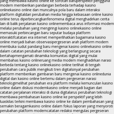
yang membawa kasino online ke sorotan baru
perspektif pengguna
modern memberikan pandangan berbeda terhadap kasino
online
kasino online dan munculnya pola baru dalam interaksi
platform digital
dari perubahan media hingga kebiasaan online kasino
online terus diperbincangkan
fenomena digital menghadirkan cerita
lain di balik perjalanan kasino online
membaca arus informasi modern
melalui perubahan yang mengiringi kasino online
kasino online
memasuki perbincangan baru seputar budaya platform
interaktif
catatan era internet memperlihatkan bagaimana kasino
online menjadi bahan observasi
pergeseran arah platform modern
membuka sudut pandang baru mengenai kasino online
kasino online
dalam catatan perubahan teknologi yang berlangsung secara
bertahap
mengamati dinamika komunitas digital yang mulai
membahas kasino online
ruang media modern menghadirkan narasi
berbeda tentang kasino online
kasino online terlihat di tengah
perubahan cara publik mengikuti tren digital
sinyal perubahan
platform memberikan gambaran baru mengenai kasino online
dunia
digital dan kasino online bertemu dalam pergeseran narasi
teknologi
melihat perubahan era platform melalui kemunculan kasino
online dalam diskusi modern
kasino online menjadi bagian dari
catatan perjalanan interaksi di dunia digital
arus perubahan teknologi
membawa pembahasan kasino online ke perspektif yang lebih
luas
kilas terkini membawa kasino online ke dalam pembahasan yang
semakin beragam
kasino online dalam fokus laporan yang menyoroti
perubahan platform modern
catatan redaksi mengulas pergeseran