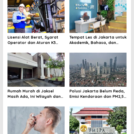
t
i
o
n
Lisensi Alat Berat, Syarat
Tempat Les di Jakarta untuk
Operator dan Aturan K3
Akademik, Bahasa, dan
yang Wajib Dipenuhi
Keterampilan Anak
Rumah Murah di Jaksel
Polusi Jakarta Belum Reda,
Masih Ada, Ini Wilayah dan
Emisi Kendaraan dan PM2,5
Cara Membelinya
Jadi Sorotan