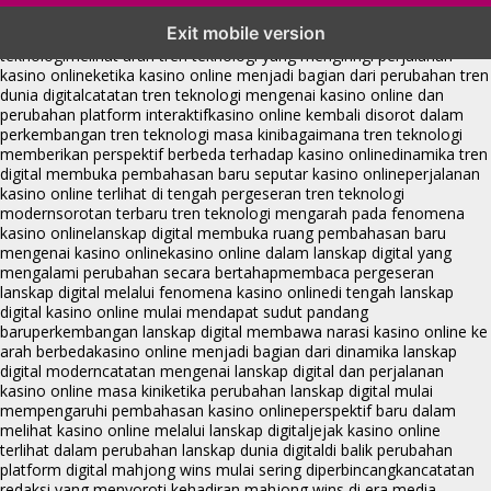
tren teknologi membawa kasino online ke dalam perbincangan baru
Exit mobile version
di era modern
kasino online muncul seiring pergeseran tren platform
teknologi
melihat arah tren teknologi yang mengiringi perjalanan
kasino online
ketika kasino online menjadi bagian dari perubahan tren
dunia digital
catatan tren teknologi mengenai kasino online dan
perubahan platform interaktif
kasino online kembali disorot dalam
perkembangan tren teknologi masa kini
bagaimana tren teknologi
memberikan perspektif berbeda terhadap kasino online
dinamika tren
digital membuka pembahasan baru seputar kasino online
perjalanan
kasino online terlihat di tengah pergeseran tren teknologi
modern
sorotan terbaru tren teknologi mengarah pada fenomena
kasino online
lanskap digital membuka ruang pembahasan baru
mengenai kasino online
kasino online dalam lanskap digital yang
mengalami perubahan secara bertahap
membaca pergeseran
lanskap digital melalui fenomena kasino online
di tengah lanskap
digital kasino online mulai mendapat sudut pandang
baru
perkembangan lanskap digital membawa narasi kasino online ke
arah berbeda
kasino online menjadi bagian dari dinamika lanskap
digital modern
catatan mengenai lanskap digital dan perjalanan
kasino online masa kini
ketika perubahan lanskap digital mulai
mempengaruhi pembahasan kasino online
perspektif baru dalam
melihat kasino online melalui lanskap digital
jejak kasino online
terlihat dalam perubahan lanskap dunia digital
di balik perubahan
platform digital mahjong wins mulai sering diperbincangkan
catatan
redaksi yang menyoroti kehadiran mahjong wins di era media