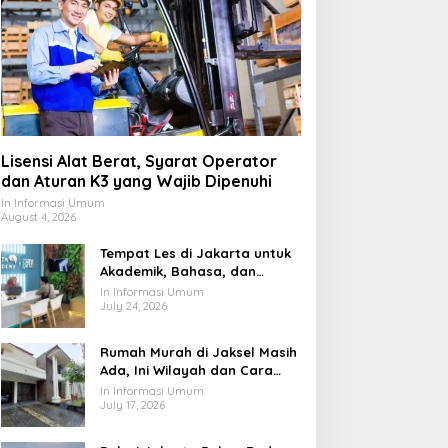
Lisensi Alat Berat, Syarat Operator
dan Aturan K3 yang Wajib Dipenuhi
In Informasi Umum
August 4, 2026
Tempat Les di Jakarta untuk
Akademik, Bahasa, dan
Keterampilan Anak
In Informasi Umum
July 24, 2026
Rumah Murah di Jaksel Masih
Ada, Ini Wilayah dan Cara
Membelinya
In Informasi Umum
July 17, 2026