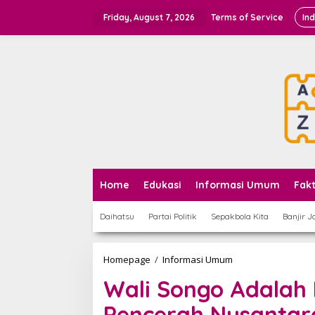
Skip
to
Friday, August 7, 2026
Terms of Service
In
content
Home
Edukasi
Informasi Umum
Fak
Daihatsu
Partai Politik
Sepakbola Kita
Banjir J
Wali
Homepage
/
Informasi Umum
Songo
Wali Songo Adalah
Adalah
Penyebar
Pencerah Nusantar
Islam