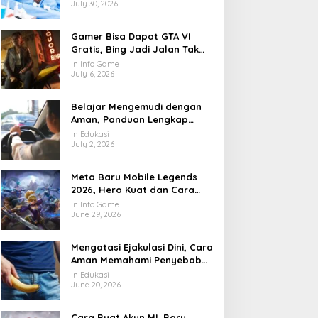
July 30, 2026
Gamer Bisa Dapat GTA VI
Gratis, Bing Jadi Jalan Tak
Terduga
In Info Game
July 6, 2026
Belajar Mengemudi dengan
Aman, Panduan Lengkap
agar Lebih Percaya Diri di
In Edukasi
Jalan
July 2, 2026
Meta Baru Mobile Legends
2026, Hero Kuat dan Cara
Main yang Mulai Berubah
In Info Game
June 29, 2026
Mengatasi Ejakulasi Dini, Cara
Aman Memahami Penyebab
dan Langkah Penanganannya
In Edukasi
June 20, 2026
Cara Buat Akun ML Baru,