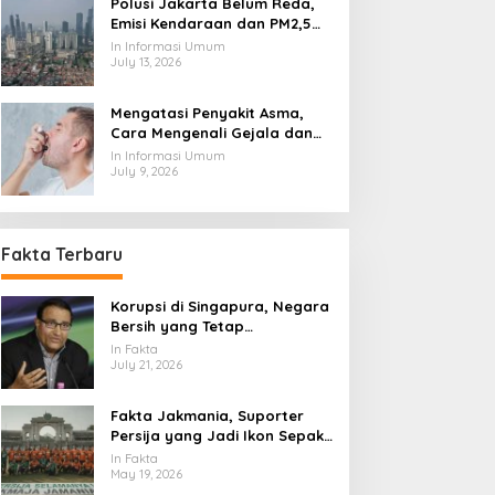
Polusi Jakarta Belum Reda,
Emisi Kendaraan dan PM2,5
Jadi Sorotan
In Informasi Umum
July 13, 2026
Mengatasi Penyakit Asma,
Cara Mengenali Gejala dan
Menjaga Napas Tetap
In Informasi Umum
Terkendali
July 9, 2026
Fakta Terbaru
Korupsi di Singapura, Negara
Bersih yang Tetap
Menghadapi Ujian Integritas
In Fakta
July 21, 2026
Fakta Jakmania, Suporter
Persija yang Jadi Ikon Sepak
Bola Ibu Kota
In Fakta
May 19, 2026