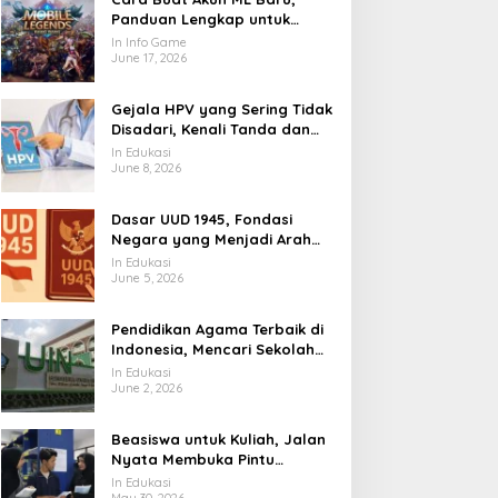
Panduan Lengkap untuk
Pemain yang Ingin Masuk
In Info Game
Land of Dawn
June 17, 2026
Gejala HPV yang Sering Tidak
Disadari, Kenali Tanda dan
Risikonya Sejak Awal
In Edukasi
June 8, 2026
Dasar UUD 1945, Fondasi
Negara yang Menjadi Arah
Hidup Berbangsa
In Edukasi
June 5, 2026
Pendidikan Agama Terbaik di
Indonesia, Mencari Sekolah
Iman yang Membentuk Akhlak
In Edukasi
June 2, 2026
Beasiswa untuk Kuliah, Jalan
Nyata Membuka Pintu
Pendidikan Tinggi
In Edukasi