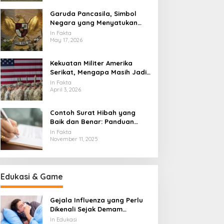
Garuda Pancasila, Simbol
Negara yang Menyatukan
Banyak Wajah Indonesia
In Fakta
May 17, 2026
Kekuatan Militer Amerika
Serikat, Mengapa Masih Jadi
Acuan Dunia
In Fakta
April 3, 2026
Contoh Surat Hibah yang
Baik dan Benar: Panduan
Lengkap untuk Hibah dari
In Fakta
Orang Tua ke Anak
November 11, 2025
Edukasi & Game
Gejala Influenza yang Perlu
Dikenali Sejak Demam
Mendadak Muncul
In Edukasi