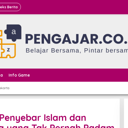
deks Berita
ta
Info Game
akarta
 Penyebar Islam dan
a yang Tak Pernah Padam