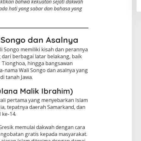
ktikan bahwa kekuatan sejati dakwah
pada hati yang sabar dan bahasa yang
Songo dan Asalnya
li Songo memiliki kisah dan perannya
ari berbagai latar belakang, baik
n Tionghoa, hingga bangsawan
ma-nama Wali Songo dan asalnya yang
di tanah Jawa.
ulana Malik Ibrahim)
wali pertama yang menyebarkan Islam
rsia, tepatnya daerah Samarkand, dan
d ke-14.
 Gresik memulai dakwah dengan cara
gobatan gratis kepada masyarakat.
ajaran Islam diterima dengan damai.