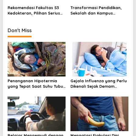
Iman yang Membentuk
Pendidikan Tinggi
o
Akhlak
Rekomendasi Fakultas S3
Transformasi Pendidikan,
n
Kedokteran, Pilihan Serius
Sekolah dan Kampus
untuk Karier Akademik dan
Memasuki Babak Baru
Riset
Don't Miss
Penanganan Hipotermia
Gejala Influenza yang Perlu
yang Tepat Saat Suhu Tubuh
Dikenali Sejak Demam
Turun Secara Berbahaya
Mendadak Muncul
Belajar Mengemudi dengan
Mengatasi Ejakulasi Dini,