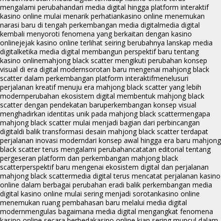
mengalami perubahan
dari media digital hingga platform interaktif
kasino online mulai menarik perhatian
kasino online menemukan
narasi baru di tengah perkembangan media digital
media digital
kembali menyoroti fenomena yang berkaitan dengan kasino
online
jejak kasino online terlihat seiring berubahnya lanskap media
digital
ketika media digital membangun perspektif baru tentang
kasino online
mahjong black scatter mengikuti perubahan konsep
visual di era digital modern
sorotan baru mengenai mahjong black
scatter dalam perkembangan platform interaktif
menelusuri
perjalanan kreatif menuju era mahjong black scatter yang lebih
modern
perubahan ekosistem digital membentuk mahjong black
scatter dengan pendekatan baru
perkembangan konsep visual
menghadirkan identitas unik pada mahjong black scatter
mengapa
mahjong black scatter mulai menjadi bagian dari perbincangan
digital
di balik transformasi desain mahjong black scatter terdapat
perjalanan inovasi modern
dari konsep awal hingga era baru mahjong
black scatter terus mengalami perubahan
catatan editorial tentang
pergeseran platform dan perkembangan mahjong black
scatter
perspektif baru mengenai ekosistem digital dan perjalanan
mahjong black scatter
media digital terus mencatat perjalanan kasino
online dalam berbagai perubahan era
di balik perkembangan media
digital kasino online mulai sering menjadi sorotan
kasino online
menemukan ruang pembahasan baru melalui media digital
modern
mengulas bagaimana media digital mengangkat fenomena
kasino online secara berbeda
kasino online kian sering muncul dalam