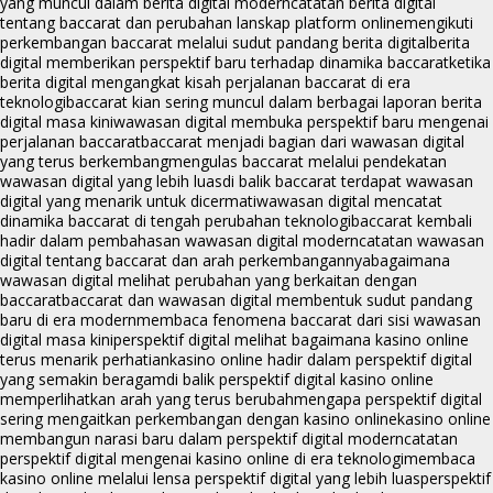
yang muncul dalam berita digital modern
catatan berita digital
tentang baccarat dan perubahan lanskap platform online
mengikuti
perkembangan baccarat melalui sudut pandang berita digital
berita
digital memberikan perspektif baru terhadap dinamika baccarat
ketika
berita digital mengangkat kisah perjalanan baccarat di era
teknologi
baccarat kian sering muncul dalam berbagai laporan berita
digital masa kini
wawasan digital membuka perspektif baru mengenai
perjalanan baccarat
baccarat menjadi bagian dari wawasan digital
yang terus berkembang
mengulas baccarat melalui pendekatan
wawasan digital yang lebih luas
di balik baccarat terdapat wawasan
digital yang menarik untuk dicermati
wawasan digital mencatat
dinamika baccarat di tengah perubahan teknologi
baccarat kembali
hadir dalam pembahasan wawasan digital modern
catatan wawasan
digital tentang baccarat dan arah perkembangannya
bagaimana
wawasan digital melihat perubahan yang berkaitan dengan
baccarat
baccarat dan wawasan digital membentuk sudut pandang
baru di era modern
membaca fenomena baccarat dari sisi wawasan
digital masa kini
perspektif digital melihat bagaimana kasino online
terus menarik perhatian
kasino online hadir dalam perspektif digital
yang semakin beragam
di balik perspektif digital kasino online
memperlihatkan arah yang terus berubah
mengapa perspektif digital
sering mengaitkan perkembangan dengan kasino online
kasino online
membangun narasi baru dalam perspektif digital modern
catatan
perspektif digital mengenai kasino online di era teknologi
membaca
kasino online melalui lensa perspektif digital yang lebih luas
perspektif