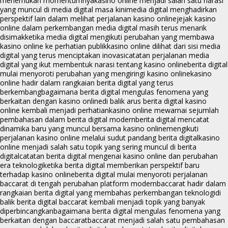
menemukan momentumnya
kasino online menjadi salah satu narasi
yang muncul di media digital masa kini
media digital menghadirkan
perspektif lain dalam melihat perjalanan kasino online
jejak kasino
online dalam perkembangan media digital masih terus menarik
disimak
ketika media digital mengikuti perubahan yang membawa
kasino online ke perhatian publik
kasino online dilihat dari sisi media
digital yang terus menciptakan inovasi
catatan perjalanan media
digital yang ikut membentuk narasi tentang kasino online
berita digital
mulai menyoroti perubahan yang mengiringi kasino online
kasino
online hadir dalam rangkaian berita digital yang terus
berkembang
bagaimana berita digital mengulas fenomena yang
berkaitan dengan kasino online
di balik arus berita digital kasino
online kembali menjadi perhatian
kasino online mewarnai sejumlah
pembahasan dalam berita digital modern
berita digital mencatat
dinamika baru yang muncul bersama kasino online
mengikuti
perjalanan kasino online melalui sudut pandang berita digital
kasino
online menjadi salah satu topik yang sering muncul di berita
digital
catatan berita digital mengenai kasino online dan perubahan
era teknologi
ketika berita digital memberikan perspektif baru
terhadap kasino online
berita digital mulai menyoroti perjalanan
baccarat di tengah perubahan platform modern
baccarat hadir dalam
rangkaian berita digital yang membahas perkembangan teknologi
di
balik berita digital baccarat kembali menjadi topik yang banyak
diperbincangkan
bagaimana berita digital mengulas fenomena yang
berkaitan dengan baccarat
baccarat menjadi salah satu pembahasan