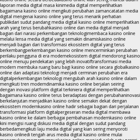
laporan media digital masa kini
media digital memperlihatkan
bagaimana kasino online mengikuti perubahan zaman
catatan media
digital mengenai kasino online yang terus menarik perhatian
publik
dari sudut pandang media digital kasino online memperlihatkan
arah yang terus berubah
kasino online dan media digital menjadi
bagian dari narasi perkembangan teknologi
membaca kasino online
melalui lensa media digital yang semakin dinamis
kasino online
menjadi bagian dari transformasi ekosistem digital yang terus
berkembang
perkembangan kasino online mencerminkan perubahan
perilaku pengguna di era modern
ekosistem digital mendorong kasino
online menuju pendekatan yang lebih inovatif
transformasi media
modern membuka ruang baru bagi kasino online secara global
kasino
online dan adaptasi teknologi menjadi cerminan perubahan era
digital
perkembangan teknologi mengubah arah kasino online dalam
mengikuti tren modern
dinamika kasino online berjalan seiring
dengan inovasi platform digital terkini
era digital memperlihatkan
bagaimana kasino online terus beradaptasi dengan perubahan
inovasi
berkelanjutan menjadikan kasino online semakin dekat dengan
ekosistem modern
kasino online hadir sebagai bagian dari perjalanan
transformasi platform digital
pergeseran media digital membawa
kasino online ke dalam berbagai pembahasan modern
kasino online
kini mengisi ruang diskusi media digital dengan sudut pandang
berbeda
mengikuti laju media digital yang kian sering menyoroti
kasino online
di tengah arus media digital kasino online mulai