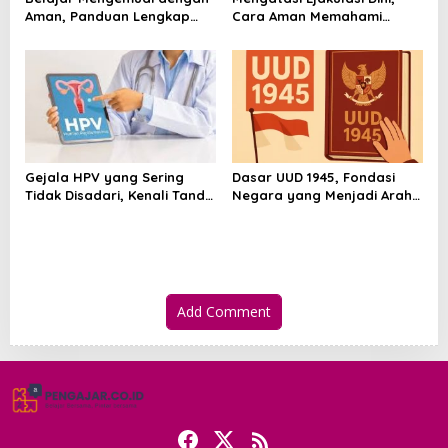
Aman, Panduan Lengkap
Cara Aman Memahami
agar Lebih Percaya Diri di
Penyebab dan Langkah
Jalan
Penanganannya
Gejala HPV yang Sering
Dasar UUD 1945, Fondasi
Tidak Disadari, Kenali Tanda
Negara yang Menjadi Arah
dan Risikonya Sejak Awal
Hidup Berbangsa
Add Comment