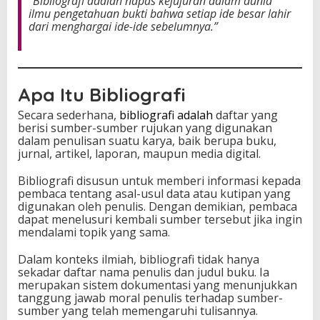
“Bibliografi adalah napas kejujuran dalam dunia
K
ilmu pengetahuan bukti bahwa setiap ide besar lahir
e
dari menghargai ide-ide sebelumnya.”
i
l
m
u
a
Apa Itu Bibliografi
n
Secara sederhana,
bibliografi adalah
daftar yang
d
berisi sumber-sumber rujukan yang digunakan
a
dalam penulisan suatu karya, baik berupa buku,
l
jurnal, artikel, laporan, maupun media digital.
a
m
S
Bibliografi disusun untuk memberi informasi kepada
e
pembaca tentang asal-usul data atau kutipan yang
b
digunakan oleh penulis. Dengan demikian, pembaca
u
dapat menelusuri kembali sumber tersebut jika ingin
a
mendalami topik yang sama.
h
K
Dalam konteks ilmiah, bibliografi tidak hanya
a
sekadar daftar nama penulis dan judul buku. Ia
r
merupakan sistem dokumentasi yang menunjukkan
y
tanggung jawab moral penulis terhadap sumber-
a
sumber yang telah memengaruhi tulisannya.