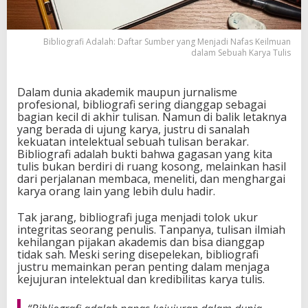
t
a
r
Bibliografi Adalah: Daftar Sumber yang Menjadi Nafas Keilmuan
S
dalam Sebuah Karya Tulis
u
m
b
Dalam dunia akademik maupun jurnalisme
e
profesional, bibliografi sering dianggap sebagai
r
bagian kecil di akhir tulisan. Namun di balik letaknya
y
yang berada di ujung karya, justru di sanalah
a
kekuatan intelektual sebuah tulisan berakar.
n
Bibliografi adalah bukti bahwa gagasan yang kita
g
tulis bukan berdiri di ruang kosong, melainkan hasil
M
dari perjalanan membaca, meneliti, dan menghargai
e
karya orang lain yang lebih dulu hadir.
n
j
Tak jarang, bibliografi juga menjadi tolok ukur
a
integritas seorang penulis. Tanpanya, tulisan ilmiah
d
kehilangan pijakan akademis dan bisa dianggap
i
tidak sah. Meski sering disepelekan, bibliografi
N
justru memainkan peran penting dalam menjaga
a
kejujuran intelektual dan kredibilitas karya tulis.
f
a
s