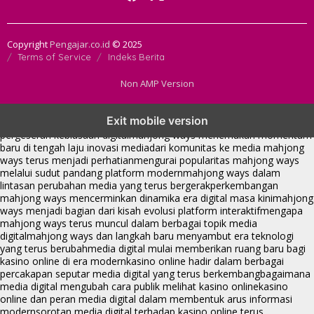
Copyright
Pengajar.co.id
© 2025
Terms of Service
Indeks Berita
Non AMP Version
mahjong ways dan cerita perubahan yang terus berkembang di
Exit mobile version
platform online
fenomena mahjong ways muncul bersama
pergeseran kebiasaan digital
mahjong ways menemukan momentum
baru di tengah laju inovasi media
dari komunitas ke media mahjong
ways terus menjadi perhatian
mengurai popularitas mahjong ways
melalui sudut pandang platform modern
mahjong ways dalam
lintasan perubahan media yang terus bergerak
perkembangan
mahjong ways mencerminkan dinamika era digital masa kini
mahjong
ways menjadi bagian dari kisah evolusi platform interaktif
mengapa
mahjong ways terus muncul dalam berbagai topik media
digital
mahjong ways dan langkah baru menyambut era teknologi
yang terus berubah
media digital mulai memberikan ruang baru bagi
kasino online di era modern
kasino online hadir dalam berbagai
percakapan seputar media digital yang terus berkembang
bagaimana
media digital mengubah cara publik melihat kasino online
kasino
online dan peran media digital dalam membentuk arus informasi
modern
sorotan media digital terhadap kasino online terus