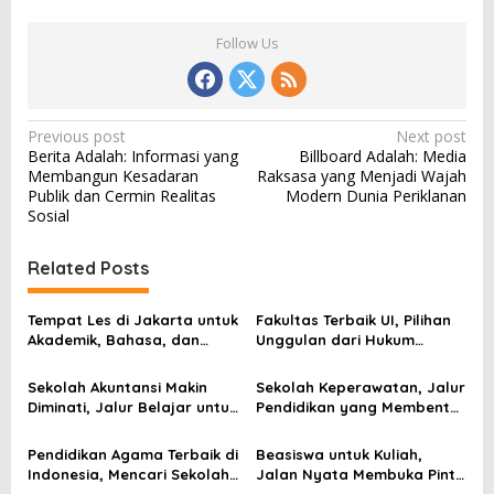
Follow Us
P
Previous post
Next post
Berita Adalah: Informasi yang
Billboard Adalah: Media
o
Membangun Kesadaran
Raksasa yang Menjadi Wajah
s
Publik dan Cermin Realitas
Modern Dunia Periklanan
Sosial
t
n
Related Posts
a
v
Tempat Les di Jakarta untuk
Fakultas Terbaik UI, Pilihan
Akademik, Bahasa, dan
Unggulan dari Hukum
i
Keterampilan Anak
hingga Kedokteran
g
Sekolah Akuntansi Makin
Sekolah Keperawatan, Jalur
Diminati, Jalur Belajar untuk
Pendidikan yang Membentuk
a
Masuk Dunia Keuangan
Tenaga Kesehatan Paling
t
Profesional
Dekat dengan Pasien
Pendidikan Agama Terbaik di
Beasiswa untuk Kuliah,
i
Indonesia, Mencari Sekolah
Jalan Nyata Membuka Pintu