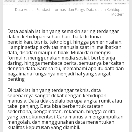
r
m
Data Adalah Fondasi Informasi dan Fungsi Data dalam Kehidupan
Modern
a
s
i
Data adalah istilah yang semakin sering terdengar
d
dalam kehidupan sehari hari, baik di dunia
a
pendidikan, bisnis, teknologi, hingga pemerintahan.
n
Hampir setiap aktivitas manusia saat ini melibatkan
F
data, disadari maupun tidak. Mulai dari mengisi
u
formulir, menggunakan media sosial, berbelanja
n
daring, hingga membaca berita, semuanya berkaitan
g
dengan data. Karena itu, memahami apa itu data dan
s
bagaimana fungsinya menjadi hal yang sangat
i
penting.
D
a
t
Di balik istilah yang terdengar teknis, data
a
sebenarnya sangat dekat dengan kehidupan
d
manusia. Data tidak selalu berupa angka rumit atau
a
tabel panjang. Data bisa berbentuk catatan
l
sederhana, pengamatan, rekaman, hingga cerita
a
yang terdokumentasi. Cara manusia mengumpulkan,
m
mengolah, dan menggunakan data menentukan
K
kualitas keputusan yang diambil.
e