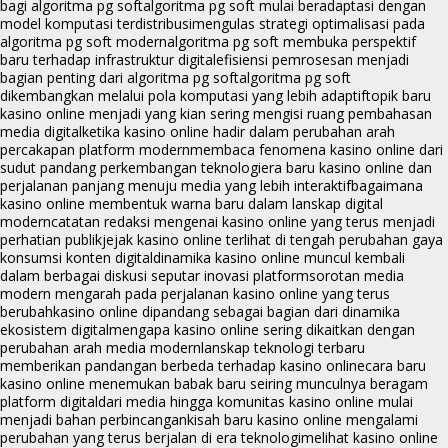
bagi algoritma pg soft
algoritma pg soft mulai beradaptasi dengan
model komputasi terdistribusi
mengulas strategi optimalisasi pada
algoritma pg soft modern
algoritma pg soft membuka perspektif
baru terhadap infrastruktur digital
efisiensi pemrosesan menjadi
bagian penting dari algoritma pg soft
algoritma pg soft
dikembangkan melalui pola komputasi yang lebih adaptif
topik baru
kasino online menjadi yang kian sering mengisi ruang pembahasan
media digital
ketika kasino online hadir dalam perubahan arah
percakapan platform modern
membaca fenomena kasino online dari
sudut pandang perkembangan teknologi
era baru kasino online dan
perjalanan panjang menuju media yang lebih interaktif
bagaimana
kasino online membentuk warna baru dalam lanskap digital
modern
catatan redaksi mengenai kasino online yang terus menjadi
perhatian publik
jejak kasino online terlihat di tengah perubahan gaya
konsumsi konten digital
dinamika kasino online muncul kembali
dalam berbagai diskusi seputar inovasi platform
sorotan media
modern mengarah pada perjalanan kasino online yang terus
berubah
kasino online dipandang sebagai bagian dari dinamika
ekosistem digital
mengapa kasino online sering dikaitkan dengan
perubahan arah media modern
lanskap teknologi terbaru
memberikan pandangan berbeda terhadap kasino online
cara baru
kasino online menemukan babak baru seiring munculnya beragam
platform digital
dari media hingga komunitas kasino online mulai
menjadi bahan perbincangan
kisah baru kasino online mengalami
perubahan yang terus berjalan di era teknologi
melihat kasino online