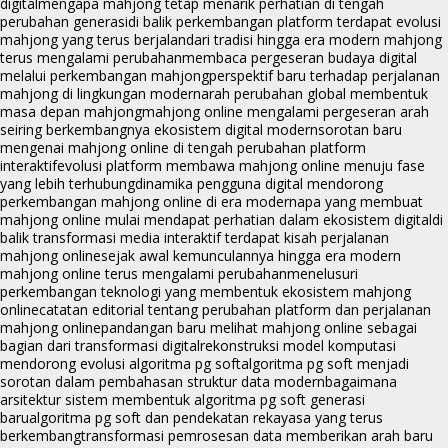
digital
mengapa mahjong tetap menarik perhatian di tengah
perubahan generasi
di balik perkembangan platform terdapat evolusi
mahjong yang terus berjalan
dari tradisi hingga era modern mahjong
terus mengalami perubahan
membaca pergeseran budaya digital
melalui perkembangan mahjong
perspektif baru terhadap perjalanan
mahjong di lingkungan modern
arah perubahan global membentuk
masa depan mahjong
mahjong online mengalami pergeseran arah
seiring berkembangnya ekosistem digital modern
sorotan baru
mengenai mahjong online di tengah perubahan platform
interaktif
evolusi platform membawa mahjong online menuju fase
yang lebih terhubung
dinamika pengguna digital mendorong
perkembangan mahjong online di era modern
apa yang membuat
mahjong online mulai mendapat perhatian dalam ekosistem digital
di
balik transformasi media interaktif terdapat kisah perjalanan
mahjong online
sejak awal kemunculannya hingga era modern
mahjong online terus mengalami perubahan
menelusuri
perkembangan teknologi yang membentuk ekosistem mahjong
online
catatan editorial tentang perubahan platform dan perjalanan
mahjong online
pandangan baru melihat mahjong online sebagai
bagian dari transformasi digital
rekonstruksi model komputasi
mendorong evolusi algoritma pg soft
algoritma pg soft menjadi
sorotan dalam pembahasan struktur data modern
bagaimana
arsitektur sistem membentuk algoritma pg soft generasi
baru
algoritma pg soft dan pendekatan rekayasa yang terus
berkembang
transformasi pemrosesan data memberikan arah baru