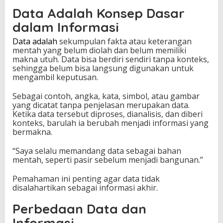
h
Data Adalah Konsep Dasar
i
dalam Informasi
d
u
Data adalah
sekumpulan fakta atau keterangan
p
mentah yang belum diolah dan belum memiliki
a
makna utuh. Data bisa berdiri sendiri tanpa konteks,
n
sehingga belum bisa langsung digunakan untuk
M
mengambil keputusan.
o
d
Sebagai contoh, angka, kata, simbol, atau gambar
e
yang dicatat tanpa penjelasan merupakan data.
r
Ketika data tersebut diproses, dianalisis, dan diberi
n
konteks, barulah ia berubah menjadi informasi yang
bermakna.
“Saya selalu memandang data sebagai bahan
mentah, seperti pasir sebelum menjadi bangunan.”
Pemahaman ini penting agar data tidak
disalahartikan sebagai informasi akhir.
Perbedaan Data dan
Informasi