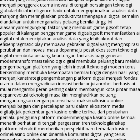
menjadi penggerak utama inovasi di tengah persaingan teknologi
global
artificial intelligence hadir untuk mengoptimalkan analisis data
mahjong dan meningkatkan produktivitas
mengapa ai digital semakin
diandalkan untuk menganalisis peluang bernilai tinggi ini
alasannya
mengungkap faktor yang membuat game pgsoft tetap
populer di kalangan penggemar game digital
pgsoft memanfaatkan ai
digital untuk menciptakan analisis data yang lebih akurat dan
efisien
pragmatic play membawa gebrakan digital yang menginspirasi
perubahan dan inovasi masa depan
maju pesat ekosistem teknologi
digital membuka peluang keuntungan fantastis bagi generasi
modern
transformasi teknologi digital membuka peluang baru melalui
pengembangan platform yang lebih inovatif
teknologi modern terus
berkembang membuka kesempatan bernilai tinggi dengan hasil yang
menjanjikan
strategi pengembangan platform digital menjadi fondasi
utama dalam menghadirkan inovasi berkelanjutan
robot berbasis ai
mulai mengambil peran penting dalam membangun kota pintar masa
depan
revolusi teknologi masa kini menghadirkan peluang
menguntungkan dengan potensi hasil maksimal
kasino online
menjadi bagian dari percakapan baru dalam ekosistem media
digital
jejak perkembangan kasino online terlihat dari perubahan
perilaku pengguna platform modern
mengapa kasino online kembali
menarik perhatian di tengah pergeseran tren teknologi
lanskap
platform interaktif memberikan perspektif baru terhadap kasino
online
kasino online dan dinamika komunitas digital yang terus
mengalami perubahan
membaca arah perjalanan kasino online