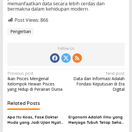
memanfaatkan data secara lebih cerdas dan
bermakna dalam kehidupan modern.
Post Views:
866
Pengertian
Follow Us
P
Previous post
Next post
Ikan Pisces Mengenal
Data dan Informasi Adalah
o
Kelompok Hewan Pisces
Fondasi Keputusan di Era
s
yang Hidup di Perairan Dunia
Digital
t
Related Posts
n
a
Apa Itu Koas, Fase Dokter
Ergonomi Adalah Ilmu yang
v
Muda yang Jadi Ujian Nyata
Menjaga Tubuh Tetap Sehat
di Rumah Sakit
di Tengah Aktivitas Modern