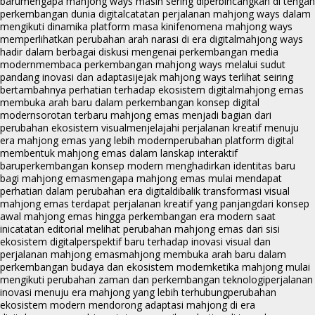
baru
mengapa mahjong ways masih sering diperbincangkan di tengah
perkembangan dunia digital
catatan perjalanan mahjong ways dalam
mengikuti dinamika platform masa kini
fenomena mahjong ways
memperlihatkan perubahan arah narasi di era digital
mahjong ways
hadir dalam berbagai diskusi mengenai perkembangan media
modern
membaca perkembangan mahjong ways melalui sudut
pandang inovasi dan adaptasi
jejak mahjong ways terlihat seiring
bertambahnya perhatian terhadap ekosistem digital
mahjong emas
membuka arah baru dalam perkembangan konsep digital
modern
sorotan terbaru mahjong emas menjadi bagian dari
perubahan ekosistem visual
menjelajahi perjalanan kreatif menuju
era mahjong emas yang lebih modern
perubahan platform digital
membentuk mahjong emas dalam lanskap interaktif
baru
perkembangan konsep modern menghadirkan identitas baru
bagi mahjong emas
mengapa mahjong emas mulai mendapat
perhatian dalam perubahan era digital
dibalik transformasi visual
mahjong emas terdapat perjalanan kreatif yang panjang
dari konsep
awal mahjong emas hingga perkembangan era modern saat
ini
catatan editorial melihat perubahan mahjong emas dari sisi
ekosistem digital
perspektif baru terhadap inovasi visual dan
perjalanan mahjong emas
mahjong membuka arah baru dalam
perkembangan budaya dan ekosistem modern
ketika mahjong mulai
mengikuti perubahan zaman dan perkembangan teknologi
perjalanan
inovasi menuju era mahjong yang lebih terhubung
perubahan
ekosistem modern mendorong adaptasi mahjong di era