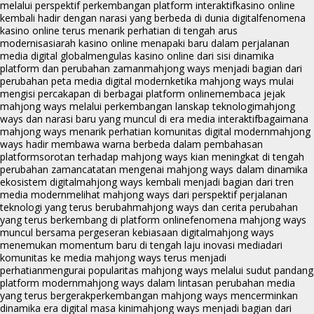
melalui perspektif perkembangan platform interaktif
kasino online
kembali hadir dengan narasi yang berbeda di dunia digital
fenomena
kasino online terus menarik perhatian di tengah arus
modernisasi
arah kasino online menapaki baru dalam perjalanan
media digital global
mengulas kasino online dari sisi dinamika
platform dan perubahan zaman
mahjong ways menjadi bagian dari
perubahan peta media digital modern
ketika mahjong ways mulai
mengisi percakapan di berbagai platform online
membaca jejak
mahjong ways melalui perkembangan lanskap teknologi
mahjong
ways dan narasi baru yang muncul di era media interaktif
bagaimana
mahjong ways menarik perhatian komunitas digital modern
mahjong
ways hadir membawa warna berbeda dalam pembahasan
platform
sorotan terhadap mahjong ways kian meningkat di tengah
perubahan zaman
catatan mengenai mahjong ways dalam dinamika
ekosistem digital
mahjong ways kembali menjadi bagian dari tren
media modern
melihat mahjong ways dari perspektif perjalanan
teknologi yang terus berubah
mahjong ways dan cerita perubahan
yang terus berkembang di platform online
fenomena mahjong ways
muncul bersama pergeseran kebiasaan digital
mahjong ways
menemukan momentum baru di tengah laju inovasi media
dari
komunitas ke media mahjong ways terus menjadi
perhatian
mengurai popularitas mahjong ways melalui sudut pandang
platform modern
mahjong ways dalam lintasan perubahan media
yang terus bergerak
perkembangan mahjong ways mencerminkan
dinamika era digital masa kini
mahjong ways menjadi bagian dari