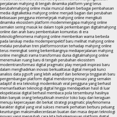
perjalanan mahjong di tengah dinamika platform yang terus
berubah
mahjong online mulai muncul dalam berbagai pembahasan
media digital
ketika mahjong online menjadi bagian dari perubahan
kebiasaan pengguna internet
jejak mahjong online mengikuti
dinamika ekosistem platform modern
mengapa mahjong online
semakin sering masuk ke dalam topik perkembangan digital
mahjong
online dan arah baru pembentukan komunitas di era
teknologi
fenomena mahjong online memberikan warna berbeda
pada lanskap media modern
perspektif baru melihat mahjong online
melalui perubahan tren platform
sorotan terhadap mahjong online
terus meningkat seiring berkembangnya media
perjalanan mahjong
online mengikuti irama transformasi dunia digital
mahjong online
menemukan ruang baru di tengah perubahan ekosistem
modern
transformasi digital pragmatic play menjadi inspirasi baru
dalam menghadirkan inovasi berkualitas
ai digital menjadi kunci
analisis data pgsoft yang lebih adaptif dan berkinerja tinggi
arah baru
pengembangan platform digital mendorong inovasi yang semakin
adaptif di era teknologi modern
kisah viral pengguna yang berhasil
memanfaatkan teknologi digital hingga mendapatkan hasil di luar
ekspektasi
ai digital berhasil membaca pola tersembunyi hasilnya
bikin banyak orang terkejut
kisah investor toko baju dari keraguan
menuju kepercayaan diri berkat strategi pragmatic play
fenomena
karakter digital yang viral sukses menarik perhatian berburu peluang
keuntungan maksimal
kecerdasan buatan dan masa depan teknologi
inovasi yang mengubah cara kita hidup
kemajuan platform digital