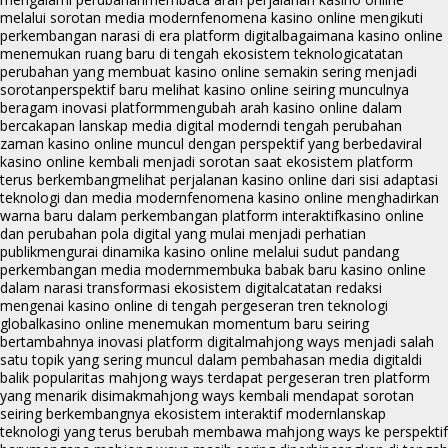
melalui sorotan media modern
fenomena kasino online mengikuti
perkembangan narasi di era platform digital
bagaimana kasino online
menemukan ruang baru di tengah ekosistem teknologi
catatan
perubahan yang membuat kasino online semakin sering menjadi
sorotan
perspektif baru melihat kasino online seiring munculnya
beragam inovasi platform
mengubah arah kasino online dalam
bercakapan lanskap media digital modern
di tengah perubahan
zaman kasino online muncul dengan perspektif yang berbeda
viral
kasino online kembali menjadi sorotan saat ekosistem platform
terus berkembang
melihat perjalanan kasino online dari sisi adaptasi
teknologi dan media modern
fenomena kasino online menghadirkan
warna baru dalam perkembangan platform interaktif
kasino online
dan perubahan pola digital yang mulai menjadi perhatian
publik
mengurai dinamika kasino online melalui sudut pandang
perkembangan media modern
membuka babak baru kasino online
dalam narasi transformasi ekosistem digital
catatan redaksi
mengenai kasino online di tengah pergeseran tren teknologi
global
kasino online menemukan momentum baru seiring
bertambahnya inovasi platform digital
mahjong ways menjadi salah
satu topik yang sering muncul dalam pembahasan media digital
di
balik popularitas mahjong ways terdapat pergeseran tren platform
yang menarik disimak
mahjong ways kembali mendapat sorotan
seiring berkembangnya ekosistem interaktif modern
lanskap
teknologi yang terus berubah membawa mahjong ways ke perspektif