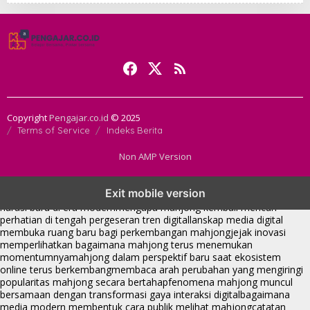
Copyright
Pengajar.co.id
© 2025
Terms of Service
Indeks Berita
Non AMP Version
mahjong menjadi sorotan dalam perubahan pola interaksi digital
Exit mobile version
masa kini
dari komunitas hingga platform mahjong membangun
narasi baru di era modern
mengapa mahjong kembali mencuri
perhatian di tengah pergeseran tren digital
lanskap media digital
membuka ruang baru bagi perkembangan mahjong
jejak inovasi
memperlihatkan bagaimana mahjong terus menemukan
momentumnya
mahjong dalam perspektif baru saat ekosistem
online terus berkembang
membaca arah perubahan yang mengiringi
popularitas mahjong secara bertahap
fenomena mahjong muncul
bersamaan dengan transformasi gaya interaksi digital
bagaimana
media modern membentuk cara publik melihat mahjong
catatan