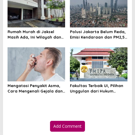
Rumah Murah di Jaksel
Polusi Jakarta Belum Reda,
Masih Ada, Ini Wilayah dan
Emisi Kendaraan dan PM2,5
Cara Membelinya
Jadi Sorotan
Mengatasi Penyakit Asma,
Fakultas Terbaik UI, Pilihan
Cara Mengenali Gejala dan
Unggulan dari Hukum
Menjaga Napas Tetap
hingga Kedokteran
Terkendali
Add Comment