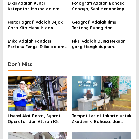
i
Diksi Adalah Kunci
Fotografi Adalah Bahasa
g
Ketepatan Makna dalam
Cahaya, Seni Menangkap
Setiap Kalimat
Waktu dalam Satu Bingkai
a
Historiografi Adalah Jejak
Geografi Adalah Ilmu
t
Cara Kita Menulis dan
Tentang Ruang dan
i
Memahami Sejarah
Kehidupan Berikut 10
Konsep Geografi Beserta
o
Etika Adalah Fondasi
Fiksi Adalah Dunia Rekaan
Contohnya
Perilaku Fungsi Etika dalam
yang Menghidupkan
n
Kehidupan Sehari Hari yang
Imajinasi dan Makna
Sering Diremehkan
Kehidupan
Don't Miss
Lisensi Alat Berat, Syarat
Tempat Les di Jakarta untuk
Operator dan Aturan K3
Akademik, Bahasa, dan
yang Wajib Dipenuhi
Keterampilan Anak